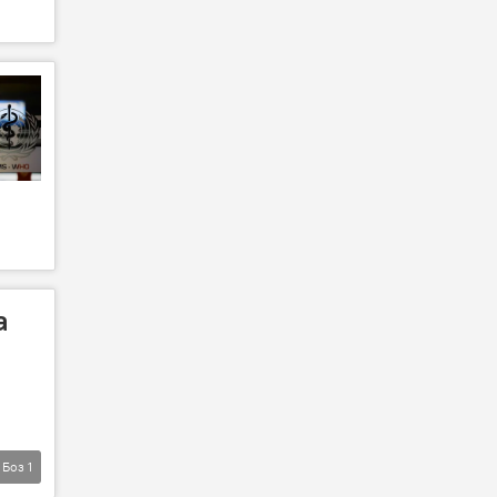
а
Боз
1