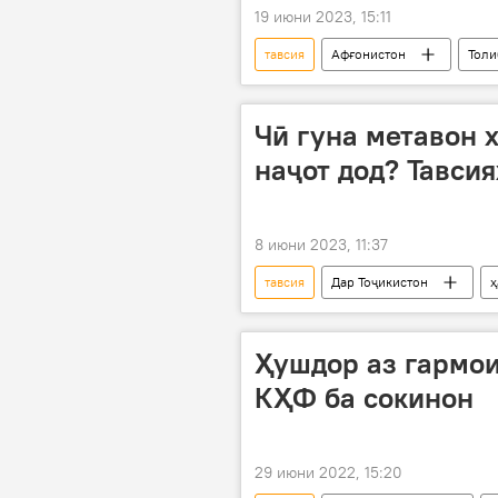
19 июни 2023, 15:11
тавсия
Афғонистон
Толи
Амрико
Чӣ гуна метавон 
наҷот дод? Тавси
8 июни 2023, 11:37
тавсия
Дар Тоҷикистон
ҳ
Ҳушдор аз гармои
КҲФ ба сокинон
29 июни 2022, 15:20