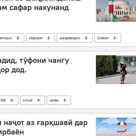
ҳам сафар накунанд
елорус
сафорат
шаҳрвандон
Сиёсат
дид, тӯфони чангу
ор дод.
КҲФ
огоҳӣ
хатар
 наҷот аз ғарқшавӣ дар
вирбаён