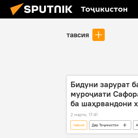
Тоҷикистон
тавсия
Бидуни зарурат б
муроҷиати Сафор
ба шаҳрвандони х
2 марти, 17:41
тавсия
Дар Тоҷикистон
Вазъ дар Ховари Миёна: Хабарҳои ах