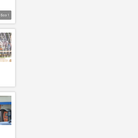
Боз
1