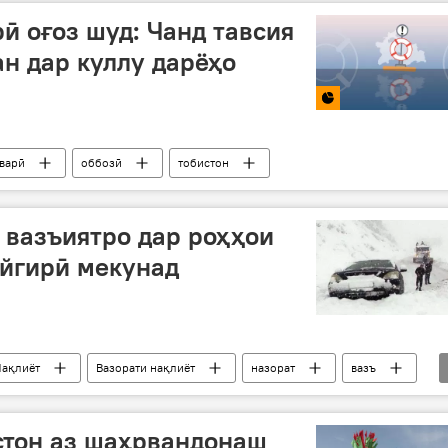
 оғоз шуд: Чанд тавсия
н дар куллу дарёҳо
варӣ
оббозӣ
тобистон
 вазъиятро дар роҳҳои
айгирӣ мекунад
ақлиёт
Вазорати нақлиёт
назорат
вазъ
стон аз шаҳрвандонаш