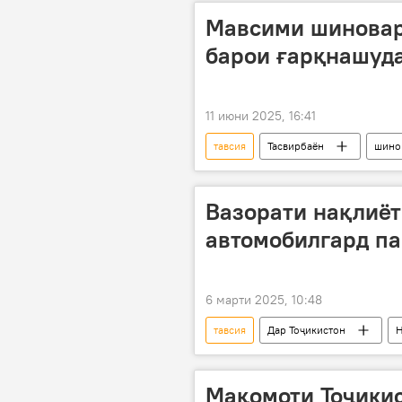
Мавсими шиноварӣ
барои ғарқнашуда
11 июни 2025, 16:41
тавсия
Тасвирбаён
шино
Вазорати нақлиёт
автомобилгард п
6 марти 2025, 10:48
тавсия
Дар Тоҷикистон
Н
роҳҳо
ронанда
Мақомоти Тоҷики