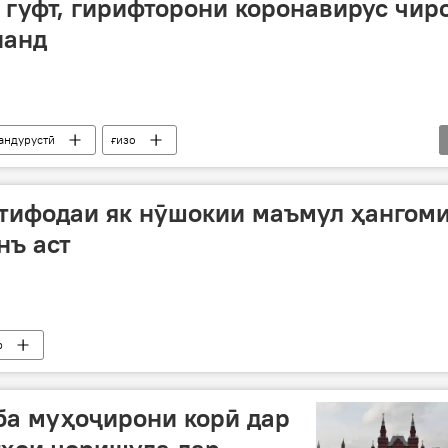
 гуфт, гирифторони коронавирус чир
нанд
андурустӣ
ғизо
нӣ
коронавирус
стифодаи як нӯшокии маъмул ҳангом
нъ аст
р
ба муҳоҷирони корӣ дар