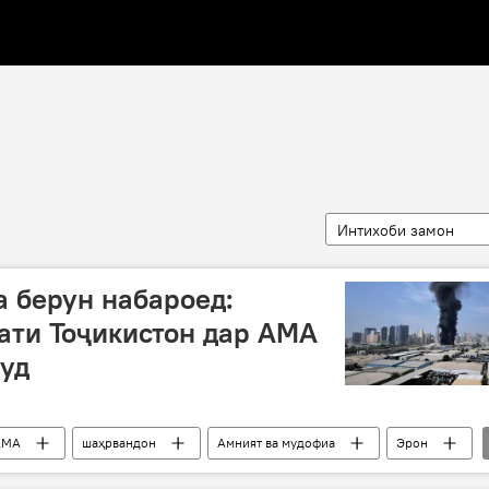
Интихоби замон
а берун набароед:
ати Тоҷикистон дар АМА
уд
АМА
шаҳрвандон
Амният ва мудофиа
Эрон
ир