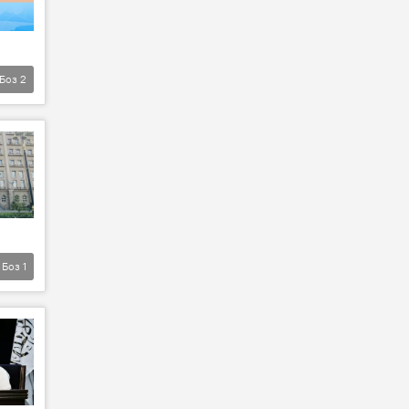
Боз
2
Боз
1