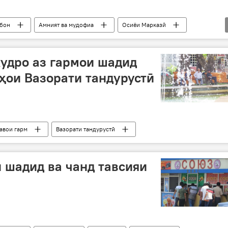
бон
Амният ва мудофиа
Осиёи Марказӣ
худро аз гармои шадид
яҳои Вазорати тандурустӣ
авои гарм
Вазорати тандурустӣ
 шадид ва чанд тавсияи