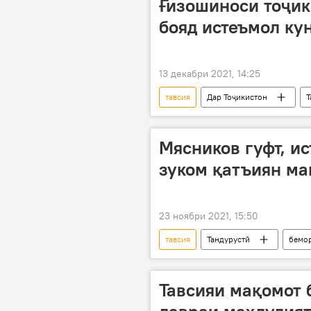
Ғизошиноси тоҷик
бояд истеъмол ку
13 декабри 2021, 14:25
тавсия
Дар Тоҷикистон
Т
истеъмоли сафедаҳои таркиби раста
Мясников гуфт, и
зуком қатъиян ма
23 ноябри 2021, 15:50
тавсия
Тандурустӣ
бемо
Тавсияи мақомот 