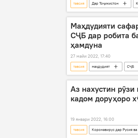
тавсия
Дар Тоҷикистон
Маҳдудияти сафар
СҶБ дар робита б
ҳамдуна
27 майи 2022, 17:40
тавсия
маҳдудият
СҶБ
Аз нахустин рӯзи
кадом доруҳоро х
19 январи 2022, 16:00
тавсия
Коронавирус дар Русия ва