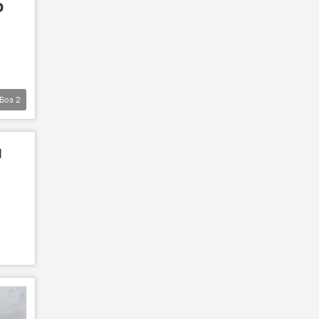
о
Боз
2
и