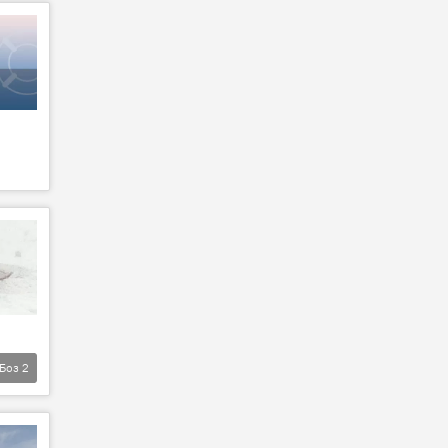
Боз
2