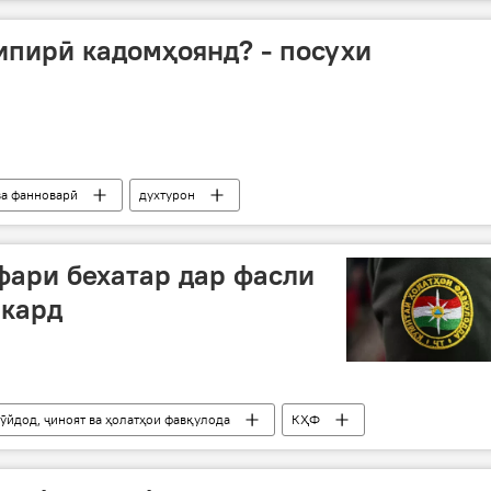
пирӣ кадомҳоянд? - посухи
ва фанноварӣ
духтурон
ари бехатар дар фасли
 кард
ӯйдод, ҷиноят ва ҳолатҳои фавқулода
КҲФ