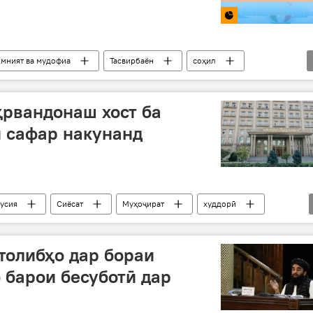
мният ва мудофиа
Тасвирбаён
соҳил
ҳрвандонаш хост ба
 сафар накунанд
усия
Сиёсат
Муҳоҷират
худдорӣ
толибҳо дар бораи
 барои бесуботӣ дар