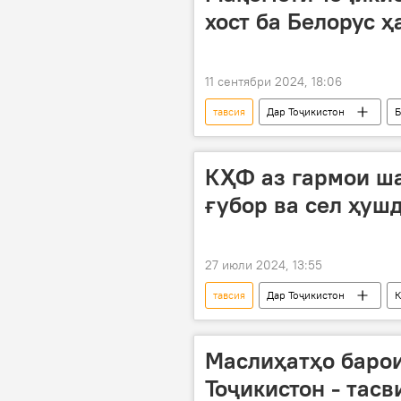
хост ба Белорус 
11 сентябри 2024, 18:06
тавсия
Дар Тоҷикистон
Б
КҲФ аз гармои ша
ғубор ва сел ҳушд
27 июли 2024, 13:55
тавсия
Дар Тоҷикистон
Маслиҳатҳо барои
Тоҷикистон - тас