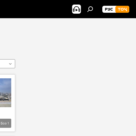
РУС
ТОҶ
Боз
1