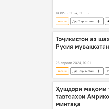
10 июни 2024, 20:06
тавсия
Дар Тоҷикистон
А
шиноварӣ
КҲФ
Тоҷикистон аз ша
Русия муваққатан
28 апрели 2024, 10:01
тавсия
Дар Тоҷикистон
Р
Вазорати корҳои хориҷии Тоҷикистон
Ҳушдори мақоми 
тавтеаҳои Амрико
минтақа