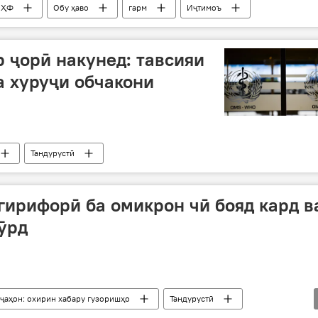
КҲФ
Обу ҳаво
гарм
Иҷтимоъ
 ҷорӣ накунед: тавсияи
а хуруҷи обчакони
Тандурустӣ
 гирифорӣ ба омикрон чӣ бояд кард в
ӯрд
 ҷаҳон: охирин хабару гузоришҳо
Тандурустӣ