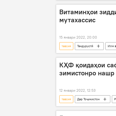
пизишк
коронавирус
Витаминҳои зидди
мутахассис
15 январи 2022, 20:00
тавсия
Тандурустӣ
Илм 
КҲФ қоидаҳои саф
зимистонро нашр
12 январи 2022, 12:53
тавсия
Дар Тоҷикистон
Р