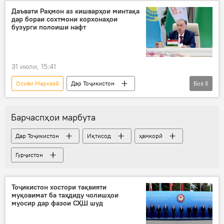
Ховари Миёна
транзит
тиҷорат
Даъвати Раҳмон аз кишварҳои минтақа
дар бораи сохтмони корхонаҳои
Эрон
бузурги полоиши нафт
31 июли, 15:41
Осиёи Марказӣ
Дар Тоҷикистон
Боз
5
Эмомалӣ Раҳмон
сӯзишворӣ
нафт
Қирғизистон
Сиёсат
Барчаспҳои марбута
Дар Тоҷикистон
Иқтисод
ҳамкорӣ
Гурҷистон
Тоҷикистон хостори тақвияти
муқовимат ба таҳдиду чолишҳои
муосир дар фазои СҲШ шуд