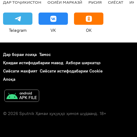
ДАР ТОҶИКИСТОН
ОСИЁИ МАРКАЗӢ
РУСИЯ
СИЁСАТ
ИҚ
Telegram
VK
OK
Дар бораи лоиҳа
Тамос
Қоидаи истифодабарии мавод
Ахбори ширкатҳо
Сиёсати махфият
Сиёсати истифодабарии Cookie
Алоқа
© 2026 Sputnik Ҳамаи ҳуқуқҳо ҳимоя шудаанд. 18+