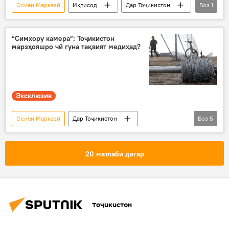
Осиёи Марказӣ
Иқтисод
Дар Тоҷикистон
Боз
1
Бонки авруосиёгии рушд
“Симхору камера”: Тоҷикистон
марзҳояшро чӣ гуна тақвият медиҳад?
Эксклюзив
Осиёи Марказӣ
Дар Тоҷикистон
Боз
5
Афғонистон
марз
Амният ва мудофиа
Толибон
20 матлаби дигар
терроризм
Тоҷикистон