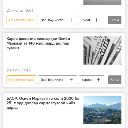
25 июли, 16:01
Осиёи Марказӣ
Дар Тоҷикистон
Русия
Боз
4
СҲШ
Амният ва мудофиа
Сироҷиддин Муҳриддин
Қирғизистон
Қарзи давлатии кишварҳои Осиёи
Марказӣ аз 140 миллиард доллар
гузашт
2 июли, 11:42
Осиёи Марказӣ
Дар Тоҷикистон
қарзҳо
Боз
2
Иқтисод
молия
БАОР: Осиёи Марказӣ то соли 2030 ба
251 млрд доллар сармоягузорӣ ниёз
дорад