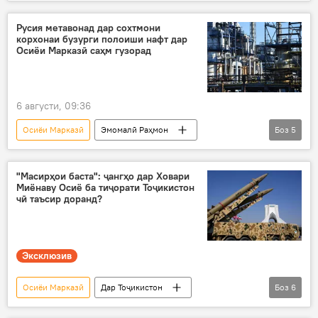
Гурҷистон
ҳамкорӣ
равобит
Иқтисод
тиҷорат
Русия метавонад дар сохтмони
корхонаи бузурги полоиши нафт дар
Осиёи Марказӣ саҳм гузорад
6 августи, 09:36
Осиёи Марказӣ
Эмомалӣ Раҳмон
Боз
5
Дар Тоҷикистон
сӯзишворӣ
нафт
Русия
ҳамкорӣ
"Масирҳои баста": ҷангҳо дар Ховари
Миёнаву Осиё ба тиҷорати Тоҷикистон
чӣ таъсир доранд?
Эксклюзив
Осиёи Марказӣ
Дар Тоҷикистон
Боз
6
Афғонистон
ҳамкорӣ