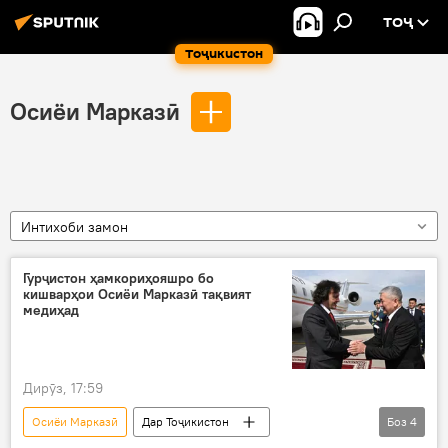
ТОҶ
Тоҷикистон
Осиёи Марказӣ
Интихоби замон
Гурҷистон ҳамкориҳояшро бо
кишварҳои Осиёи Марказӣ тақвият
медиҳад
Дирӯз, 17:59
Осиёи Марказӣ
Дар Тоҷикистон
Боз
4