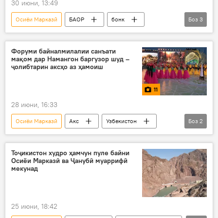
30 июни, 13:49
Осиёи Марказӣ
БАОР
бонк
Боз
3
сармоягузорӣ
Дар Тоҷикистон
Иқтисод
Форуми байналмилалии санъати
мақом дар Намангон баргузор шуд –
ҷолибтарин аксҳо аз ҳамоиш
11
28 июни, 16:33
Осиёи Марказӣ
Акс
Узбекистон
Боз
2
мақом
Фарҳанг
Тоҷикистон худро ҳамчун пуле байни
Осиёи Марказӣ ва Ҷанубӣ муаррифӣ
мекунад
25 июни, 18:42