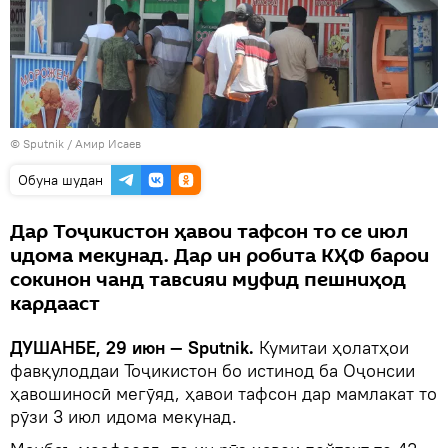
©
Sputnik
/ Амир Исаев
Обуна шудан
Дар Тоҷикистон ҳавои тафсон то се июл
идома мекунад. Дар ин робита КҲФ барои
сокинон чанд тавсияи муфид пешниҳод
кардааст
ДУШАНБЕ, 29 июн — Sputnik.
Кумитаи ҳолатҳои
фавқулоддаи Тоҷикистон бо истинод ба Оҷонсии
ҳавошиносӣ мегӯяд, ҳавои тафсон дар мамлакат то
рӯзи 3 июл идома мекунад.