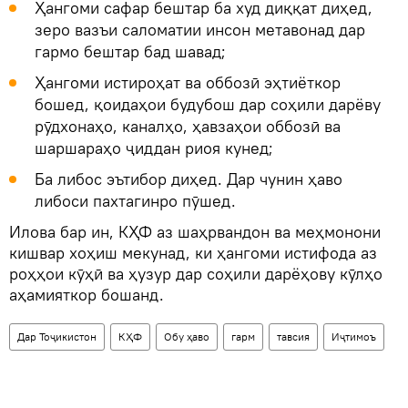
Ҳангоми сафар бештар ба худ диққат диҳед,
зеро вазъи саломатии инсон метавонад дар
гармо бештар бад шавад;
Ҳангоми истироҳат ва оббозӣ эҳтиёткор
бошед, қоидаҳои будубош дар соҳили дарёву
рӯдхонаҳо, каналҳо, ҳавзаҳои оббозӣ ва
шаршараҳо ҷиддан риоя кунед;
Ба либос эътибор диҳед. Дар чунин ҳаво
либоси пахтагинро пӯшед.
Илова бар ин, КҲФ аз шаҳрвандон ва меҳмонони
кишвар хоҳиш мекунад, ки ҳангоми истифода аз
роҳҳои кӯҳӣ ва ҳузур дар соҳили дарёҳову кӯлҳо
аҳамияткор бошанд.
Дар Тоҷикистон
КҲФ
Обу ҳаво
гарм
тавсия
Иҷтимоъ