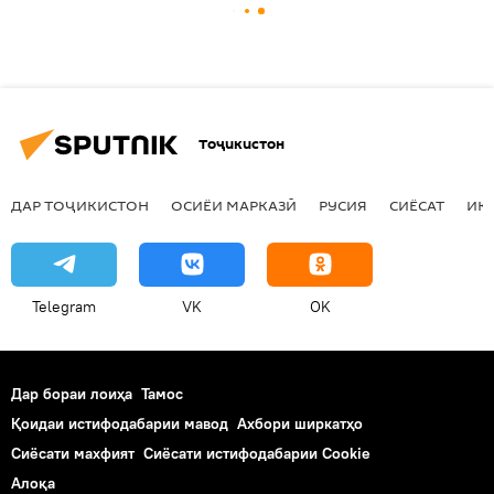
Тоҷикистон
ДАР ТОҶИКИСТОН
ОСИЁИ МАРКАЗӢ
РУСИЯ
СИЁСАТ
ИҚ
Telegram
VK
OK
Дар бораи лоиҳа
Тамос
Қоидаи истифодабарии мавод
Ахбори ширкатҳо
Сиёсати махфият
Сиёсати истифодабарии Cookie
Алоқа