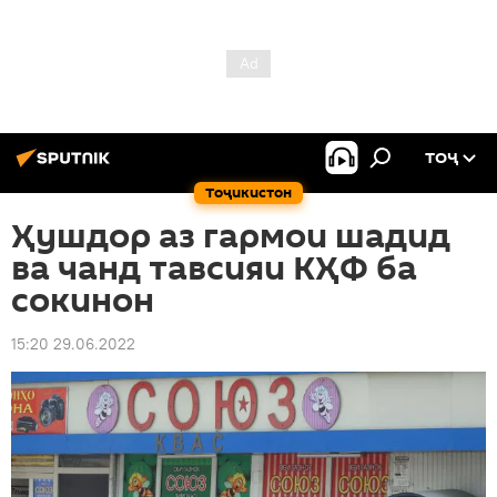
ТОҶ
Тоҷикистон
Ҳушдор аз гармои шадид
ва чанд тавсияи КҲФ ба
сокинон
15:20 29.06.2022