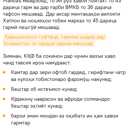
Манбаъ меафзояд, то ин рӯз ҳавои пойтахт то 43
дараҷа гарм ва дар ғарби ВМКБ то 36 дараҷа
тафсон мешавад. Дар аксар минтақаҳои вилояти
Хатлон ва ноҳияҳои тобеи марказ то 45 дараҷа
гармӣ пешгӯӣ мешавад.
Ҳавошиносон гуфтанд, гармои шадид дар 
Тоҷикистон то чандум идома мекунад
Зимнан, КҲФ ба сокинон дар чунин вазъи ҳаво
чанд тавсия ироа намудааст:
Камтар дар зери офтоб гардед, гирифтани чатр
ва кулоҳи тобистонаро фаромӯш накунед;
Бештар об истеъмол кунед;
Кӯдакону наврасон ва афроди солмандро
бештар эҳтиёт кунед;
барои эмин мондан аз оқибатз ин ҳам ҳавои
гармтар