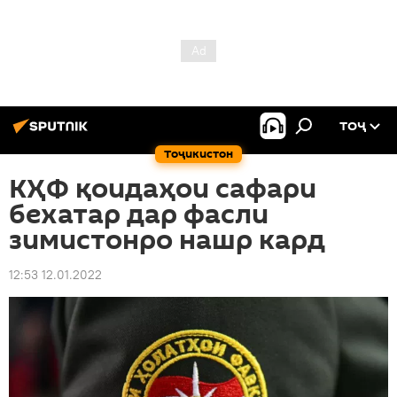
ТОҶ
Тоҷикистон
КҲФ қоидаҳои сафари
бехатар дар фасли
зимистонро нашр кард
12:53 12.01.2022