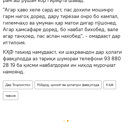
рангаш рӯшан кор гирифта шавад.
"Агар ҳаво хеле сард аст, пас дохили мошинро
гарм нигоҳ доред, дару тирезаи онро бо кампал,
гилемчаҳо ва умуман ҳар матои дигар пӯшонед.
Агар ҳамсафаре доред, бо навбат бихобед, вале
агар танҳоед, пас аслан нахобед", - омадааст дар
иттилоия.
КҲФ таъкид намудааст, ки шаҳрвандон дар ҳолати
фавқулодда аз тариқи шумораи телефони 93 880
28 19 ба қисми навбатдории ин ниҳод муроҷиат
намоянд.
Дар Тоҷикистон
Рӯйдод, ҷиноят ва ҳолатҳои фавқулода
КҲФ
тавсия