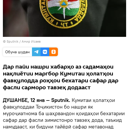
©
Sputnik
/ Амир Исаев
Обуна шудан
Дар пайи нашри хабарҳо аз садамаҳои
нақлиётии маргбор Кумитаи ҳолатҳои
фавқулодда роҳҳои бехатари сафар дар
фасли сарморо тавзеҳ додааст
ДУШАНБЕ, 12 янв — Sputnik.
Кумитаи ҳолатҳои
фавқулоддаи Тоҷикистон бо нашри як
муроҷиатнома ба шаҳрвандон қоидаҳои бехатарии
сафар дар фасли зимистонро тавзеҳ дода, таъкид
намудааст, ки бидуни тайёрӣ сафар метавонад