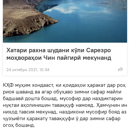
Хатари рахна шудани кӯли Сарезро
моҳвораҳои Чин пайгирӣ мекунанд
24 октябри 2021, 10:34
КҲФ муҳим хондааст, ки қоидаҳои ҳаракат дар роҳ
риоя шаванд ва агар обуҳаво зимни сафар майли
бадшавӣ дошта бошад, мусофир дар наздиктарин
нуқтаи аҳолинишин таваққуф намояд. Ҳамчунин ин
ниҳод тавсия мекунад, наздикони мусофир бояд аз
ҷузъиёти ҳаракату таваққуфи ӯ дар зимни сафар
огоҳ бошанд.