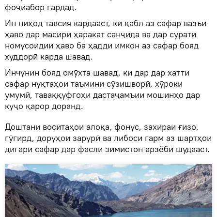
фоҷиабор гардад.
Ин ниҳод тавсия кардааст, ки қабл аз сафар вазъи
ҳаво дар масири ҳаракат санҷида ва дар сурати
номусоидии ҳаво ба ҳадди имкон аз сафар бояд
худдорӣ карда шавад.
Инчунин бояд омӯхта шавад, ки дар дар хатти
сафар нуқтаҳои таъмини сӯзишворӣ, хӯроки
умумӣ, таваққуфгоҳи дастаҷамъии мошинҳо дар
куҷо қарор доранд.
Доштани воситаҳои алоқа, фонус, захираи ғизо,
гӯгирд, доруҳои зарурӣ ва либоси гарм аз шартҳои
дигари сафар дар фасли зимистон арзёбӣ шудааст.