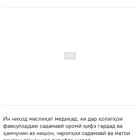
Ин ниҳод маслиҳат медиҳад, ки дар ҳолатҳои
фавқулоддаю садамавӣ оромӣ ҳифз гардад ва
ҳамчунин аз нишон, чароғҳои садамавӣ ва матои