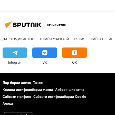
Тоҷикистон
ДАР ТОҶИКИСТОН
ОСИЁИ МАРКАЗӢ
РУСИЯ
СИЁСАТ
ИҚ
Telegram
VK
OK
Дар бораи лоиҳа
Тамос
Қоидаи истифодабарии мавод
Ахбори ширкатҳо
Сиёсати махфият
Сиёсати истифодабарии Cookie
Алоқа