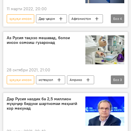
11 марти 2022, 20:00
ҳуқуқи инсон
Дар ҷаҳон
Афғонистон
Боз
4
Толибон
ташкил
ҳуқуқ
СММ
Аз Русия тақозо мешавад, болои
инсон озмоиш гузаронад
28 октябри 2021, 21:00
ҳуқуқи инсон
истеҳсол
Амрико
Боз
3
таҷриба
дору
Дар Русия
Дар Русия наздик ба 2,5 миллион
муҳоҷир бидуни шартномаи меҳнатӣ
кор мекунад