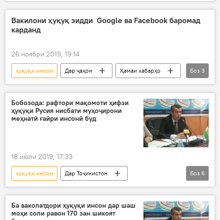
Коронавирус дар Русия ва ҷаҳон: охирин хабару гузоришҳо
Ҳамаи хабарҳо
Илм ва фанноварӣ
Вакилони ҳуқуқ зидди Google ва Facebook баромад
карданд
Дар ҷаҳон
коронавирус
26 ноябри 2019, 19:14
ҳуқуқи инсон
Дар ҷаҳон
Ҳамаи хабарҳо
Боз
3
Амрико
шабакаи иҷтимоии Фейсбук
ҳуқуқ
Бобозода: рафтори мақомоти ҳифзи
ҳуқуқи Русия нисбати муҳоҷирони
меҳнатӣ ғайри инсонӣ буд
18 июли 2019, 17:33
ҳуқуқи инсон
Дар Тоҷикистон
Боз
6
Ҳамаи хабарҳо
Иҷтимоъ
Муҳоҷират
Мақомоти ҳифзи ҳуқуқ
Ба ваколатдори ҳуқуқи инсон дар шаш
моҳи соли равон 170 зан шикоят
бадрафтори
Дар Русия