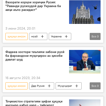
нақзи ҳуқуқи инсон
Бобозода
Вазорати корҳои хориҷии Русия:
"Раванди русизудоӣ дар Украина ба
авҷи аъло расидаст"
3 июни 2024, 20:01
ҳуқуқи инсон
нозӣ
Украина
Боз
3
Русия
СММ
Маориф
Фадеев хостори таълими забони русӣ
ба фарзандони муҳоҷирон аз ҳисоби
давлат шуд
16 августи 2023, 20:34
ҳуқуқи инсон
Дар Русия
Муҳоҷират
Боз
3
таълим
забони русӣ
мактаб
Тоҷикистон стратегияи ҳифзи ҳуқуқи
инсонро қабул кард - тафсилот