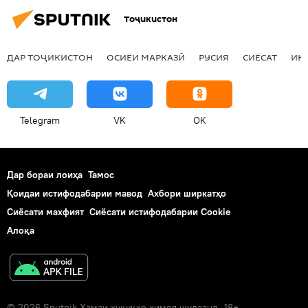
худдорӣ кунад
Тоҷикистон
ДАР ТОҶИКИСТОН
ОСИЁИ МАРКАЗӢ
РУСИЯ
СИЁСАТ
ИҚ
Telegram
VK
OK
Дар бораи лоиҳа
Тамос
Қоидаи истифодабарии мавод
Ахбори ширкатҳо
Сиёсати махфият
Сиёсати истифодабарии Cookie
Алоқа
© 2026 Sputnik Ҳамаи ҳуқуқҳо ҳимоя шудаанд. 18+