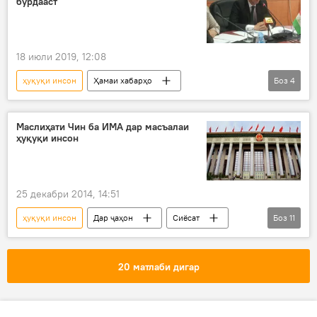
бурдааст
18 июли 2019, 12:08
ҳуқуқи инсон
Ҳамаи хабарҳо
Боз
4
Дар Тоҷикистон
Ваколатдор оид ба ҳуқуқи инсон
муроҷиат
Маслиҳати Чин ба ИМА дар масъалаи
ҳуқуқи инсон
зан
25 декабри 2014, 14:51
ҳуқуқи инсон
Дар ҷаҳон
Сиёсат
Боз
11
Ҳамаи хабарҳо
ИМА
Чин
Хуа Чунин
Лю Сяобо
Ҷон Керри
20 матлаби дигар
вазорати умури хориҷаи ИМА
вазъи ҳуқуқ
риоя кунад
озод намояд