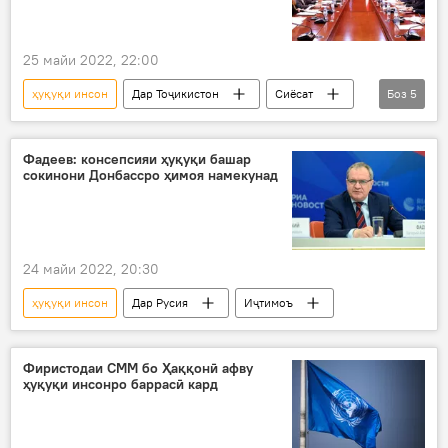
25 майи 2022, 22:00
ҳуқуқи инсон
Дар Тоҷикистон
Сиёсат
Боз
5
ИМА
нақш
занон
Сироҷиддин Муҳриддин
Осиёи Марказӣ
Фадеев: консепсияи ҳуқуқи башар
сокинони Донбассро ҳимоя намекунад
24 майи 2022, 20:30
ҳуқуқи инсон
Дар Русия
Иҷтимоъ
Фиристодаи СММ бо Ҳаққонӣ афву
ҳуқуқи инсонро баррасӣ кард