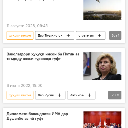
11 августи 2023, 09:45
ҳуқуқи инсон
Дар Тоҷикистон
стратегия
Боз
1
Иҷтимоъ
Ваколатдори ҳуқуқи инсон ба Путин аз
теъдоду вазъи гурезаҳо гуфт
6 июни 2022, 19:00
ҳуқуқи инсон
Дар Русия
Иҷтимоъ
Боз
3
гуреза
Донетск
Омбудсмени Русия
Дипломати баландпояи ИМА дар
Душанбе аз чӣ гуфт