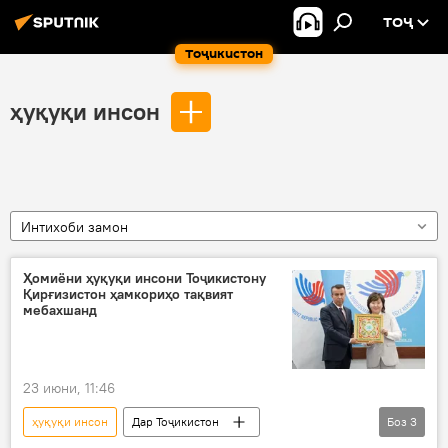
ТОҶ
Тоҷикистон
ҳуқуқи инсон
Интихоби замон
Ҳомиёни ҳуқуқи инсони Тоҷикистону
Қирғизистон ҳамкориҳо тақвият
мебахшанд
23 июни, 11:46
ҳуқуқи инсон
Дар Тоҷикистон
Боз
3