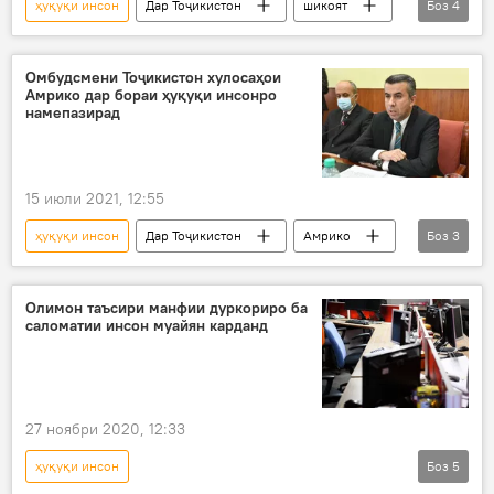
ҳуқуқи инсон
Дар Тоҷикистон
шикоят
Боз
4
Ҳомии ҳуқуқи инсон
омбудсмен
Ғаффор Мирзоев
Омбудсмени Тоҷикистон хулосаҳои
Амрико дар бораи ҳуқуқи инсонро
Рӯйдод, ҷиноят ва ҳолатҳои фавқулода
намепазирад
15 июли 2021, 12:55
ҳуқуқи инсон
Дар Тоҷикистон
Амрико
Боз
3
Омбудсмен
Ваколатдор оид ба ҳуқуқи инсон
гузориш
Олимон таъсири манфии дуркориро ба
саломатии инсон муайян карданд
27 ноябри 2020, 12:33
ҳуқуқи инсон
Боз
5