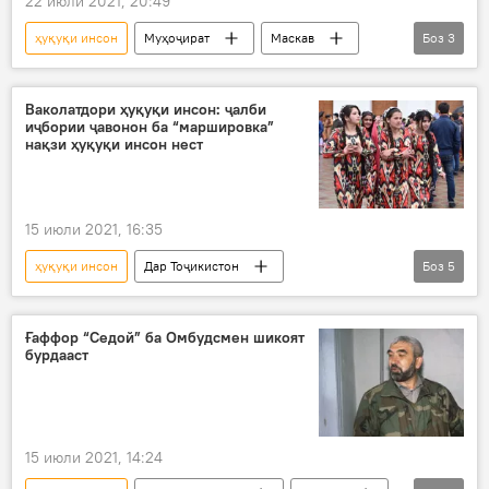
22 июли 2021, 20:49
ҳуқуқи инсон
Муҳоҷират
Маскав
Боз
3
шартнома
кор
Дар Русия
Ваколатдори ҳуқуқи инсон: ҷалби
иҷбории ҷавонон ба “маршировка”
нақзи ҳуқуқи инсон нест
15 июли 2021, 16:35
ҳуқуқи инсон
Дар Тоҷикистон
Боз
5
Ваколатдор оид ба ҳуқуқи инсон
ҷалб
нақз
чорабинӣ
ҷавонон
Ғаффор “Седой” ба Омбудсмен шикоят
бурдааст
15 июли 2021, 14:24