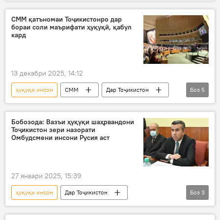
Қирғизистон
Ҳомии ҳуқуқи инсон
ёддошти ҳамкорӣ
СММ қатъномаи Тоҷикистонро дар
бораи соли маърифати ҳуқуқӣ, қабул
кард
13 декабри 2025, 14:12
ҳуқуқи инсон
СММ
Дар Тоҷикистон
Боз
5
пешниҳод
қабул
маҷмаа
Дар ҷаҳон
Эмомалӣ Раҳмон
Бобозода: Вазъи ҳуқуқи шаҳрвандони
Тоҷикистон зери назорати
Омбудсмени инсони Русия аст
27 январи 2025, 15:39
ҳуқуқи инсон
Дар Тоҷикистон
Боз
3
омбудсмен
Русия