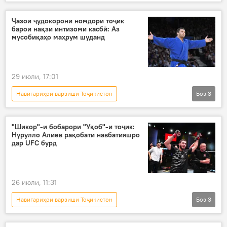
Дар Тоҷикистон
футбол
варзишгар
Ҷазои ҷудокорони номдори тоҷик
барои нақзи интизоми касбӣ: Аз
мусобиқаҳо маҳрум шуданд
29 июли, 17:01
Навигариҳои варзиши Тоҷикистон
Боз
3
Дар Тоҷикистон
дзюдо
мусобиқа
ҷазо
"Шикор"-и бобарори "Уқоб"-и тоҷик:
Нурулло Алиев рақобати навбатияшро
дар UFC бурд
26 июли, 11:31
Навигариҳои варзиши Тоҷикистон
Боз
3
Дар Тоҷикистон
Нурулло Алиев