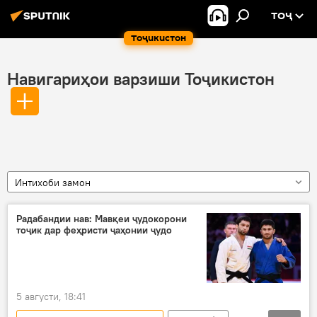
ТОҶ
Тоҷикистон
Навигариҳои варзиши Тоҷикистон
Интихоби замон
Радабандии нав: Мавқеи ҷудокорони
тоҷик дар феҳристи ҷаҳонии ҷудо
5 августи, 18:41