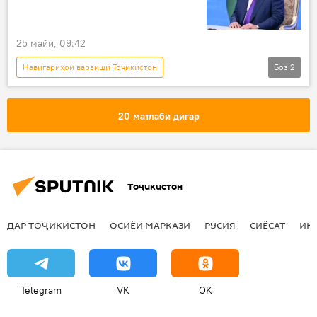
25 майи, 09:42
Навигариҳои варзиши Тоҷикистон
Боз
2
Дар Тоҷикистон
футбол
Эмомалӣ Раҳмон
20 матлаби дигар
Тоҷикистон
ДАР ТОҶИКИСТОН
ОСИЁИ МАРКАЗӢ
РУСИЯ
СИЁСАТ
ИҚ
Telegram
VK
OK