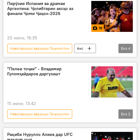
размикор
қаҳрамони UFC
Пирӯзии Испания ва драмаи
Аргентина: Ҷолибтарин аксҳо аз
финали Ҷоми Ҷаҳон-2026
19
20 июли, 16:35
Навигариҳои варзиши Тоҷикистон
Акс
Боз
4
футбол
Ҷоми ҷаҳонии футбол
Аргентина
Испания
"Пелеи тоҷик" - Владимир
Ғуломҳайдаров даргузашт
15 июни, 13:42
Навигариҳои варзиши Тоҷикистон
Боз
2
Дар Тоҷикистон
футбол
Валерий Ғуломҳайдаров
Рақиби Нурулло Алиев дар UFC
маълум шуд