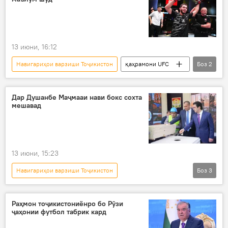
13 июни, 16:12
Навигариҳои варзиши Тоҷикистон
қаҳрамони UFC
Боз
2
муҳорибаҳои омехта
Дар Тоҷикистон
Дар Душанбе Маҷмааи нави бокс сохта
мешавад
13 июни, 15:23
Навигариҳои варзиши Тоҷикистон
Боз
3
Дар Тоҷикистон
Душанбе
Рустами Эмомалӣ
бокс
Раҳмон тоҷикистониёнро бо Рӯзи
ҷаҳонии футбол табрик кард