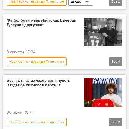
Навигариҳои варзиши Тоҷикистон
дзюдо
Боз
2
варзишгарони тоҷик
паҳлавон
Футболбози маъруфи тоҷик Валерий
Турсунов даргузашт
3 августи, 17:34
Навигариҳои варзиши Тоҷикистон
Боз
4
Дар Тоҷикистон
даргузашт
варзишгар
футбол
дастаи Помир
Бозгашт паз аз чаҳор соли ҷудоӣ:
Ваҳдат ба Истиқлол баргашт
30 июли, 18:41
Навигариҳои варзиши Тоҷикистон
Боз
2