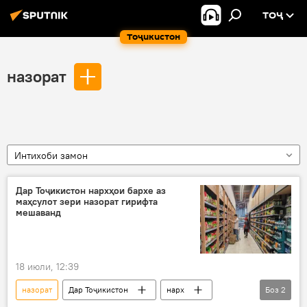
ТОҶ
Тоҷикистон
назорат
Интихоби замон
Дар Тоҷикистон нархҳои бархе аз
маҳсулот зери назорат гирифта
мешаванд
18 июли, 12:39
назорат
Дар Тоҷикистон
нарх
Боз
2