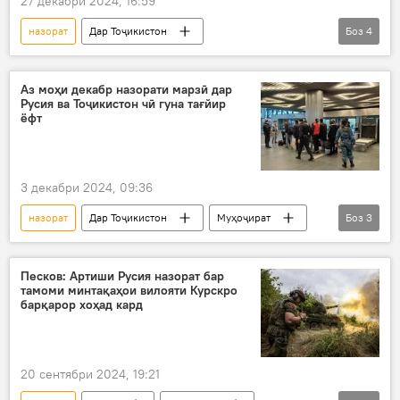
27 декабри 2024, 16:59
назорат
Дар Тоҷикистон
Боз
4
маводи доруворӣ
таҷҳизоти тиббӣ
электронӣ
рамз
гумрук
Аз моҳи декабр назорати марзӣ дар
Русия ва Тоҷикистон чӣ гуна тағйир
ёфт
3 декабри 2024, 09:36
назорат
Дар Тоҷикистон
Муҳоҷират
Боз
3
Русия
тағйирот
марз
Песков: Артиши Русия назорат бар
тамоми минтақаҳои вилояти Курскро
барқарор хоҳад кард
20 сентябри 2024, 19:21