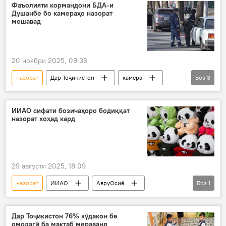
таҳияи замимаи мобилӣ
Фаъолияти кормандони БДА-и
Душанбе бо камераҳо назорат
мешавад
20 ноябри 2025, 09:36
назорат
Дар Тоҷикистон
камера
Боз
3
БДА
Душанбе
Нақлиёт
ИИАО сифати бозичаҳоро бодиққат
назорат хоҳад кард
29 августи 2025, 18:09
назорат
ИИАО
АвруОсиё
Боз
1
бозича
Иқтисод
Дар Тоҷикистон 76% кӯдакон бе
омодагӣ ба мактаб мераванд