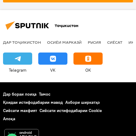
вижа
низомӣ
Ғарб
Украина
Тоҷикистон
ДАР ТОҶИКИСТОН
ОСИЁИ МАРКАЗӢ
РУСИЯ
СИЁСАТ
ИҚ
Telegram
VK
OK
Дар бораи лоиҳа
Тамос
Қоидаи истифодабарии мавод
Ахбори ширкатҳо
Сиёсати махфият
Сиёсати истифодабарии Cookie
Алоқа