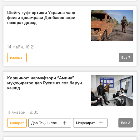
маҳсулот
Ҳукумат
Шойгу гуфт артиши Украина чанд
фоизи қаламрави Донбасро зери
назорат дорад
14 майи, 16:21
назорат
Боз
7
Амалиёти вижаи Русия барои ҳимояи Донбасс: охирин хабарҳо
Украина
Сергей Шойгу
Русия
Коршинос: нармафзори “Амина”
муҳоҷиратро дар Русия аз соя берун
амалиёти вижа
Донбасс
артиш
кашид
11 январи, 19:33
назорат
Дар Тоҷикистон
Муҳоҷират
Боз
3
Русия
интернет