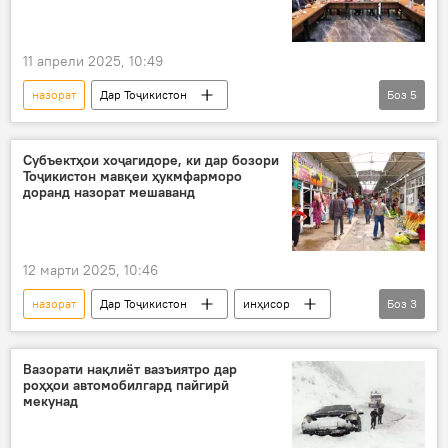
11 апрели 2025, 10:49
назорат
Дар Тоҷикистон
Боз
5
Навигариҳои варзиши Тоҷикистон
футбол
ФФТ
комиссия
молия
Субъектҳои хоҷагидоре, ки дар бозори
Тоҷикистон мавқеи ҳукмфарморо
доранд назорат мешаванд
12 марти 2025, 10:46
назорат
Дар Тоҷикистон
инҳисор
Боз
3
бозор
мақомот
Иқтисод
Вазорати нақлиёт вазъиятро дар
роҳҳои автомобилгард пайгирӣ
мекунад