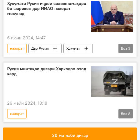
Ҳукумати Русия иҷрои созишномаҳоро
бо шарикон дар ИИАО назорат
мекунад
6 июни 2024, 14:47
назорат
Дар Русия
Ҳукумат
Боз
3
ИИАО
созишнома
Михаил Мишустин
Русия минтақаи дигари Харковро озод
кард
26 майи 2024, 18:18
назорат
Боз
8
Амалиёти вижаи Русия барои ҳимояи Донбасс: охирин хабарҳо
Дар Русия
Харков
амалиёт
20 матлаби дигар