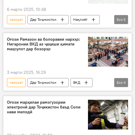
6 марти 2025, 10:48
назорат
Дар Тоҷикистон
Нақлиёт
Боз
5
Вазорати нақлиёт
вазъ
роҳҳо
тавсия
ронанда
Оғози Рамазон ва болоравии нархҳо:
Нигаронии ВКД аз ҷаҳиши қимати
маҳсулот дар бозорҳо
3 марти 2025, 16:29
назорат
Дар Тоҷикистон
ВКД
Боз
4
нарх
бозор
танзим
моҳи Рамазон
Оғози марҳилаи рамзгузории
электронӣ дар Тоҷикистон баъд Соли
нави милодӣ