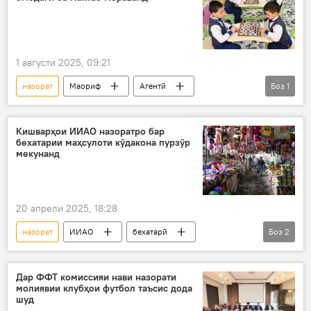
1 августи 2025, 09:21
назорат
Маориф
Агентӣ
Боз
1
хонандагони синфи 1-ум
Кишварҳои ИИАО назоратро бар
бехатарии маҳсулоти кӯдакона пурзӯр
мекунанд
20 апрели 2025, 18:28
назорат
ИИАО
бехатарӣ
Боз
2
маҳсулот
кӯдакон
Дар ФФТ комиссияи нави назорати
молиявии клубҳои футбол таъсис дода
шуд