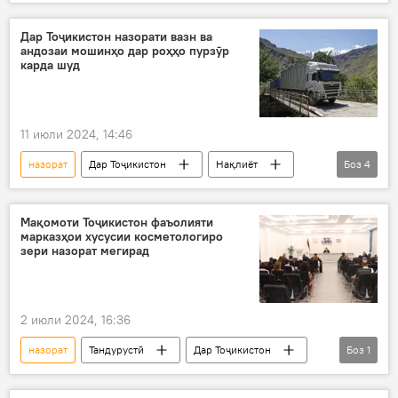
Вазорати тандурустӣ
Ҷамолиддин Абдуллозода
вируси нав
Дар Тоҷикистон назорати вазн ва
андозаи мошинҳо дар роҳҳо пурзӯр
карда шуд
11 июли 2024, 14:46
назорат
Дар Тоҷикистон
Нақлиёт
Боз
4
Вазорати нақлиёт
боркашонӣ
вазн
роҳ
Мақомоти Тоҷикистон фаъолияти
марказҳои хусусии косметологиро
зери назорат мегирад
2 июли 2024, 16:36
назорат
Тандурустӣ
Дар Тоҷикистон
Боз
1
Ҷамолиддин Абдуллозода