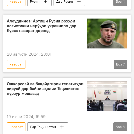
назорат
Русия
Дар Русия
Боз
4
артиш
барқарор кардан
Дмитрий Песков
амалиёти вижа
Алоуддинов: Артиши Русия роҳҳои
логистикии нерӯҳои украиниро дар
Амалиёти вижаи Русия барои ҳимояи Донбасс: охирин хабарҳо
Курск назорат доранд
20 августи 2024, 20:01
назорат
Боз
7
Амалиёти вижаи Русия барои ҳимояи Донбасс: охирин хабарҳо
амалиёти вижа
Русия
Дар Русия
Ошкорсозӣ ва бақайдгирии гепатитҳои
вирусӣ дар байни аҳолии Тоҷикистон
нерӯҳои мусаллаҳ
Украина
пурзур мешавад
логистика
19 июли 2024, 15:59
назорат
Дар Тоҷикистон
Боз
3