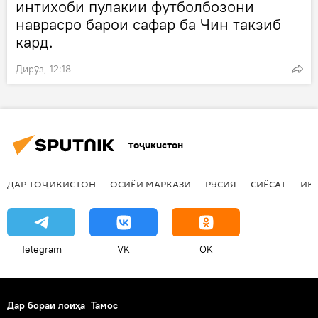
интихоби пулакии футболбозони
наврасро барои сафар ба Чин такзиб
кард.
Дирӯз, 12:18
Тоҷикистон
ДАР ТОҶИКИСТОН
ОСИЁИ МАРКАЗӢ
РУСИЯ
СИЁСАТ
ИҚ
Telegram
VK
OK
Дар бораи лоиҳа
Тамос