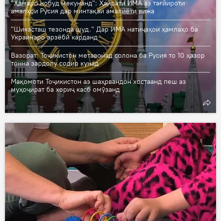
"Ҳамаро нобуд мекунанд": Ҳайрати ИМА аз тағйироти
амалҳои Русия дар минтақаи амалиёти вижа
"Шикасташ тезонда шуд." Дар ИМА натиҷаҳои ҳамлаҳо ба
Украинаро арзёбӣ карданд
Вазорат: Тоҷикистон метавонад солона ба Русия то 10 ҳазор
тонна зардолу содир кунад
Мақомоти Тоҷикистон аз шаҳрвандон хостаанд пеш аз
муҳоҷират ба хориҷ касб омӯзанд