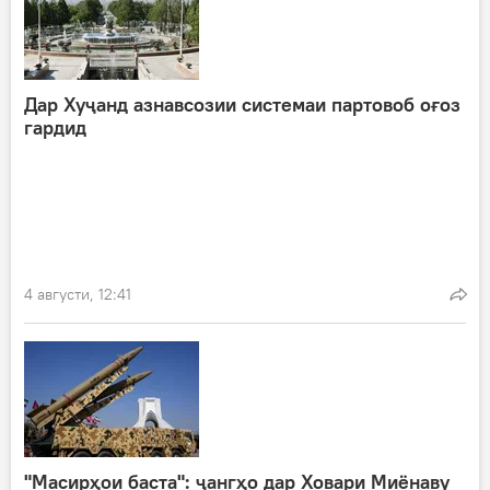
Дар Хуҷанд азнавсозии системаи партовоб оғоз
гардид
4 августи, 12:41
"Масирҳои баста": ҷангҳо дар Ховари Миёнаву