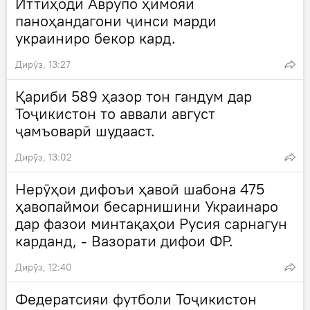
Иттиҳоди Аврупо ҳимояи
паноҳандагони ҷинси марди
украиниро бекор кард.
Дирӯз, 13:27
Қариби 589 ҳазор тон гандум дар
Тоҷикистон то аввали август
ҷамъоварӣ шудааст.
Дирӯз, 13:02
Нерӯҳои дифоъи ҳавоӣ шабона 475
ҳавопаймои бесарнишини Украинаро
дар фазои минтақаҳои Русия сарнагун
карданд, - Вазорати дифои ФР.
Дирӯз, 12:40
Федератсияи футболи Тоҷикистон