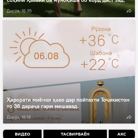
Дирӯз, 16:35
Ҳарорати миёнаи ҳаво дар пойтахти Тоҷикистон
то 36 дараҷа гарм мешавад.
Дирӯз, 16:16
ВИДЕО
ТАСВИРБАЁН
АКС