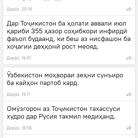
Дирӯз, 20:16
Дар Тоҷикистон ба ҳолати аввали июл
қариби 355 ҳазор соҳибкори инфирдӣ
фаъол будаанд, ки беш аз нисфашон ба
хоҷагии деҳқонӣ рост меояд.
Дирӯз, 19:51
Ӯзбекистон моҳвораи зеҳни сунъиро
ба кайҳон партоб кард.
Дирӯз, 19:17
Омӯзгорон аз Тоҷикистон тахассуси
худро дар Русия такмил медиҳанд.
Дирӯз, 18:56