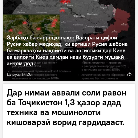
Зарбаҳо ба зарродхонаҳо: Вазорати дифои
Русия хабар медиҳад, ки артиши Русия шабона
ба марказҳои нақлиётӣ ва логистикӣ дар Киев
ва вилояти Киев ҳамлаи нави бузурги мушакӣ
анҷом дод.
Дирӯз, 17:20
Дар нимаи аввали соли равон
ба Тоҷикистон 1,3 ҳазор адад
техника ва мошинолоти
кишоварзӣ ворид гардидааст.