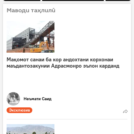
Маводи таҳлилӣ
Мақомот санаи ба кор андохтани корхонаи
маъдантозакунии Адрасмонро эълон карданд
Неъмати Саид
Эксклюзив