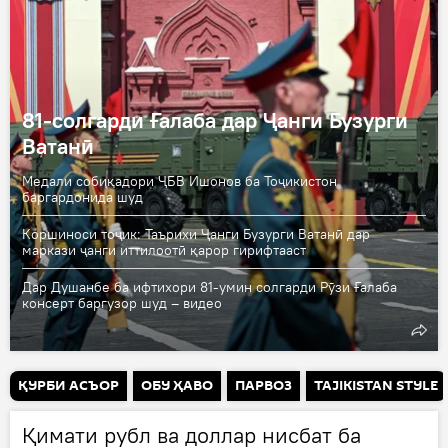
81-солгарди Ғалаба дар Ҷанги Бузурги
Ватанӣ
Медали собиқадори ҶБВ Ишонов ба Тоҷикистон
баргардонида шуд
Коршиноси тоҷик: Таърихи Ҷанги Бузурги Ватанӣ дар
маркази ҷанги иттилоотӣ қарор гирифтааст
Дар Душанбе ба ифтихори 81-умин солгарди Рӯзи Ғалаба
консерт баргузор шуд – видео
ҚУРБИ АСЪОР
ОБУ ҲАВО
ПАРВОЗ
TAJIKISTAN STYLE
Қимати рубл ва доллар нисбат ба