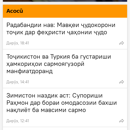
Асосӣ
Радабандии нав: Мавқеи ҷудокорони
тоҷик дар феҳристи ҷаҳонии ҷудо
Дирӯз, 18:41
Тоҷикистон ва Туркия ба густариши
ҳамкориҳои сармоягузорӣ
манфиатдоранд
Дирӯз, 14:41
Зимистон наздик аст: Супориши
Раҳмон дар бораи омодасозии бахши
нақлиёт ба мавсими сармо
Дирӯз, 12:41