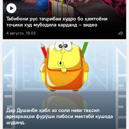
Табибони рус таҷрибаи худро бо ҳамтоёни
тоҷики худ мубодила карданд – видео
4 августи, 19:05
Дар Душанбе қабл аз соли нави таҳсил
ярмаркаҳои фурӯши либоси мактабӣ кушода
шуданд.