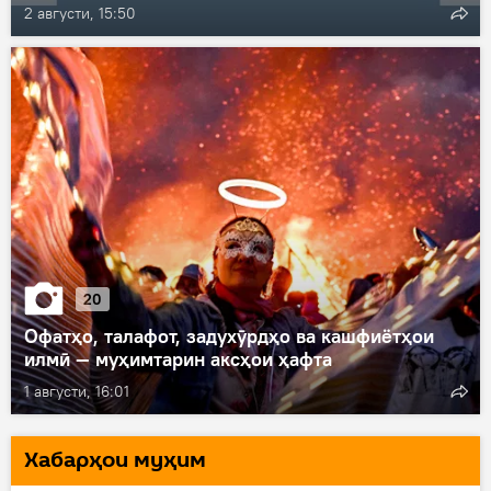
2 августи, 15:50
20
Офатҳо, талафот, задухӯрдҳо ва кашфиётҳои
илмӣ — муҳимтарин аксҳои ҳафта
1 августи, 16:01
Хaбарҳои муҳим