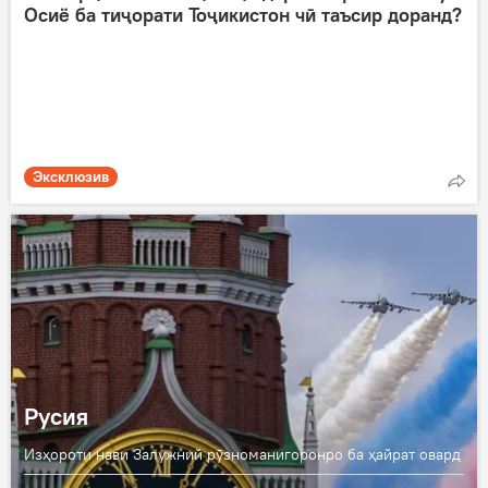
Осиё ба тиҷорати Тоҷикистон чӣ таъсир доранд?
Эксклюзив
Русия
Изҳороти нави Залужний рӯзноманигоронро ба ҳайрат овард