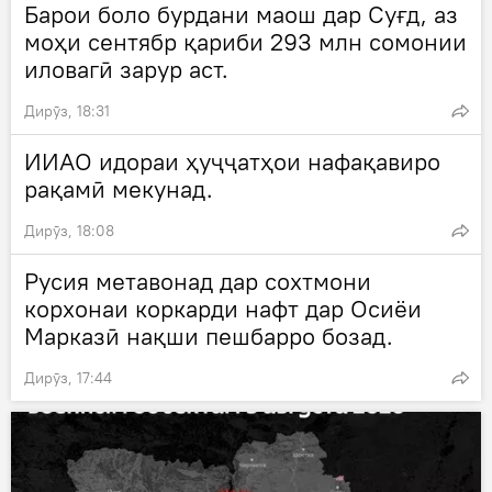
Барои боло бурдани маош дар Суғд, аз
моҳи сентябр қариби 293 млн сомонии
иловагӣ зарур аст.
Дирӯз, 18:31
ИИАО идораи ҳуҷҷатҳои нафақавиро
рақамӣ мекунад.
Дирӯз, 18:08
Русия метавонад дар сохтмони
корхонаи коркарди нафт дар Осиёи
Марказӣ нақши пешбарро бозад.
Дирӯз, 17:44