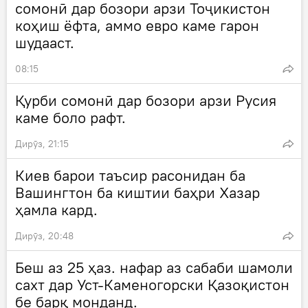
сомонӣ дар бозори арзи Тоҷикистон
коҳиш ёфта, аммо евро каме гарон
шудааст.
08:15
Қурби сомонӣ дар бозори арзи Русия
каме боло рафт.
Дирӯз, 21:15
Киев барои таъсир расонидан ба
Вашингтон ба киштии баҳри Хазар
ҳамла кард.
Дирӯз, 20:48
Беш аз 25 ҳаз. нафар аз сабаби шамоли
сахт дар Уст-Каменогорски Қазоқистон
бе барқ монданд.