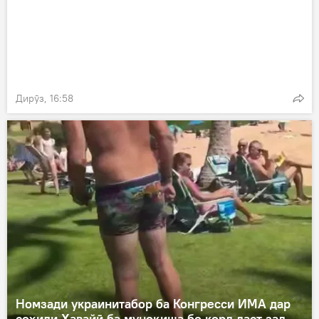
Дирӯз, 16:58
Номзади украинитабор ба Конгресси ИМА дар
соҳили Ҳавайӣ ба муноқиша бо корд даст зад.