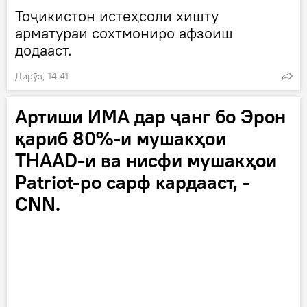
Тоҷикистон истеҳсоли хишту
арматураи сохтмониро афзоиш
додааст.
Дирӯз, 14:41
Артиши ИМА дар ҷанг бо Эрон
қариб 80%-и мушакҳои
THAAD-и ва нисфи мушакҳои
Patriot-ро сарф кардааст, -
CNN.