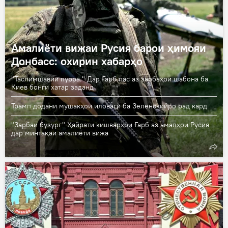
Амалиёти вижаи Русия барои ҳимояи
Донбасс: охирин хабарҳо
"Таслимшавии пурра." Дар Ғарб пас аз зарбаҳои шабона ба
Киев бонги хатар заданд
Трамп додани мушакҳои иловагӣ ба Зеленскийро рад кард
"Зарбаи бузург" Ҳайрати кишварҳои Ғарб аз амалҳои Русия
дар минтақаи амалиёти вижа