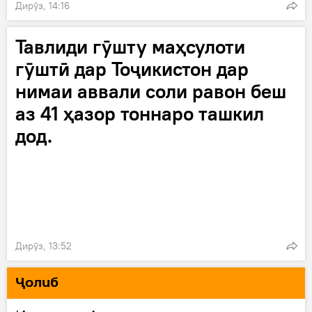
Дирӯз, 14:16
Тавлиди гӯшту маҳсулоти
гӯштӣ дар Тоҷикистон дар
нимаи аввали соли равон беш
аз 41 ҳазор тоннаро ташкил
дод.
Дирӯз, 13:52
Ҷолиб