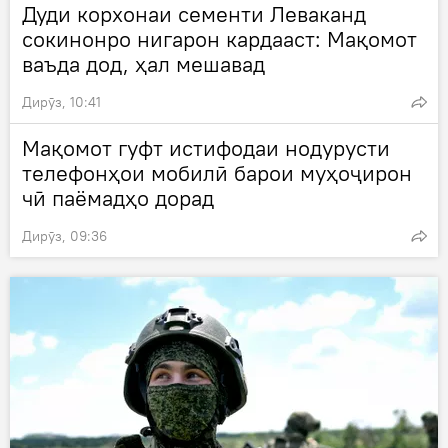
Дуди корхонаи сементи Леваканд
сокинонро нигарон кардааст: Мақомот
ваъда дод, ҳал мешавад
Дирӯз, 10:41
Мақомот гуфт истифодаи нодурусти
телефонҳои мобилӣ барои муҳоҷирон
чӣ паёмадҳо дорад
Дирӯз, 09:36