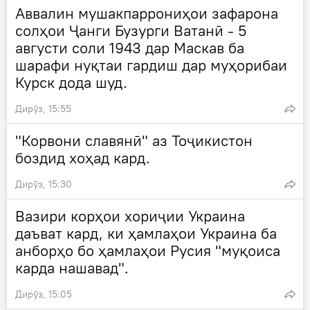
Аввалин мушакпаррониҳои зафарона
солҳои Ҷанги Бузурги Ватанӣ - 5
августи соли 1943 дар Маскав ба
шарафи нуқтаи гардиш дар муҳорибаи
Курск дода шуд.
Дирӯз, 15:55
"Корвони славянӣ" аз Тоҷикистон
боздид хоҳад кард.
Дирӯз, 15:30
Вазири корҳои хориҷии Украина
даъват кард, ки ҳамлаҳои Украина ба
анборҳо бо ҳамлаҳои Русия "муқоиса
карда нашавад".
Дирӯз, 15:05