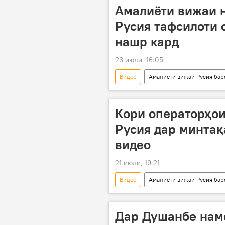
Амалиёти вижаи 
Русия тафсилоти 
нашр кард
23 июли, 16:05
Видео
Амалиёти вижаи Русия бар
амалиёти вижа
артиши Руси
Кори операторҳо
Русия дар минтақ
видео
21 июли, 19:21
Видео
Амалиёти вижаи Русия бар
Украина
артиши Русия
Дар Душанбе нам