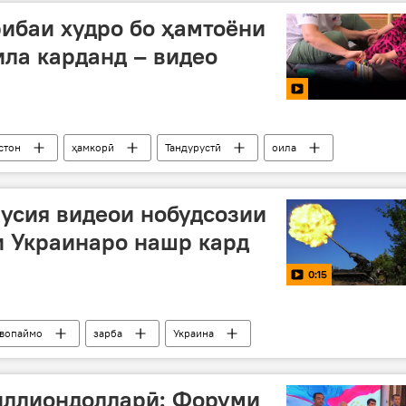
рибаи худро бо ҳамтоёни
ила карданд – видео
стон
ҳамкорӣ
Тандурустӣ
оила
усия видеои нобудсозии
и Украинаро нашр кард
0:15
авопаймо
зарба
Украина
ллиондолларӣ: Форуми