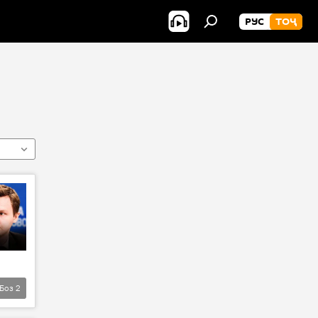
РУС
ТОҶ
Боз
2