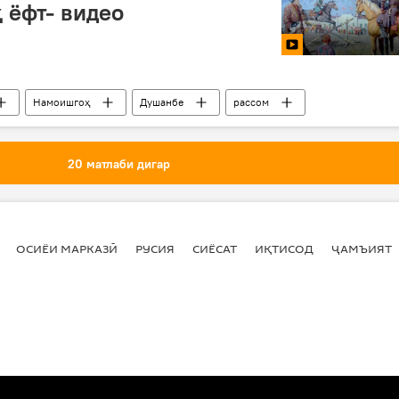
 ёфт- видео
Намоишгоҳ
Душанбе
рассом
20 матлаби дигар
ОСИЁИ МАРКАЗӢ
РУСИЯ
СИЁСАТ
ИҚТИСОД
ҶАМЪИЯТ