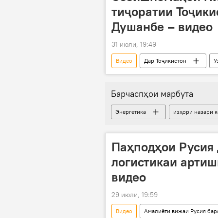
тиҷоратии Тоҷики
Душанбе – видео
31 июли, 19:49
Видео
Дар Тоҷикистон
У
Барчаспҳои марбута
Энергетика
изҳори назари 
Паҳподҳои Русия 
логистикаи артиш
видео
29 июли, 19:59
Видео
Амалиёти вижаи Русия бар