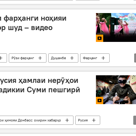
паҳпод
артиши Русия
Украина
 фарҳанги ноҳияи
р шуд – видео
Рӯзи фарҳанг
Душанбе
Фарҳанг
усия ҳамлаи нерӯҳои
аздикии Суми пешгирӣ
ои ҳимояи Донбасс: охирин хабарҳо
Русия
Амният ва мудофиа