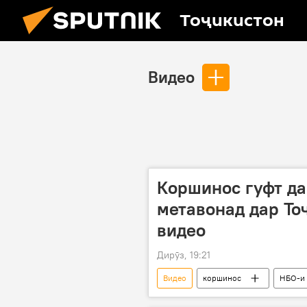
Тоҷикистон
Видео
Коршинос гуфт да
метавонад дар То
видео
Дирӯз, 19:21
Видео
коршинос
НБО-и
Энергетика
барқ