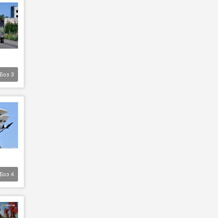
Боз
3
Боз
4