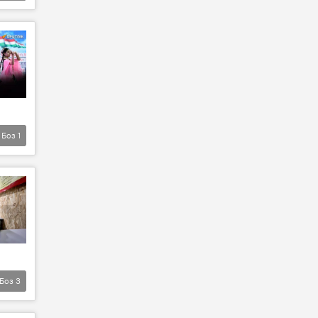
Боз
1
Боз
3