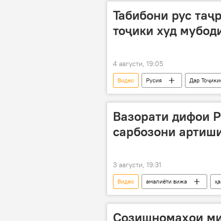
Табибони рус таҷ
тоҷики худ мубод
4 августи, 19:05
Видео
Русия
Дар Тоҷики
Вазорати дифои Р
сарбозони артиш
3 августи, 19:31
Видео
амалиёти вижа
ҳ
Созишномаҳои ми