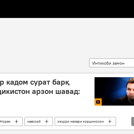
Интихоби замон
р кадом сурат барқ
ҷикистон арзон шавад:
 Норак
навсозӣ
изҳори назари коршиносон