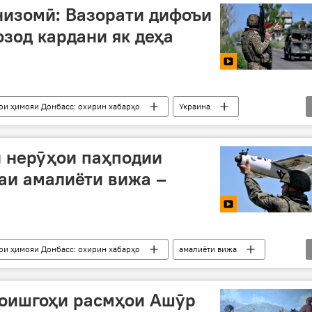
низомӣ: Вазорати дифоъи
озод кардани як деҳа
ои ҳимояи Донбасс: охирин хабарҳо
Украина
я
Харков
и нерӯҳои паҳподии
аи амалиёти вижа –
ои ҳимояи Донбасс: охирин хабарҳо
амалиёти вижа
паҳпод
амалиёт
оишгоҳи расмҳои Ашӯр