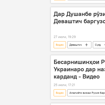
амалиёти вижа
зарба
Дар Душанбе рӯзи
Деваштич баргузо
27 июли, 19:29
Видео
Деваштич
Суғд
Дар Тоҷикистон
Бесарнишинҳои Р
Украинаро дар н
карданд - Видео
25 июли, 17:21
Видео
Амалиёти вижаи Русия бар
ҳамлаи мушакӣ
пешгирӣ