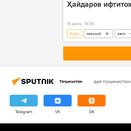
Ҳайдаров ифтитоҳ
18 июли, 18:05
Видео
наққошӣ
расм
Тоҷикистон
ДАР ТОҶИКИСТОН
Telegram
VK
OK