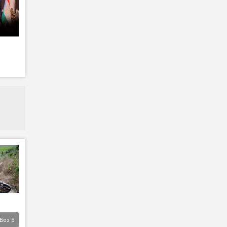
Боз
5