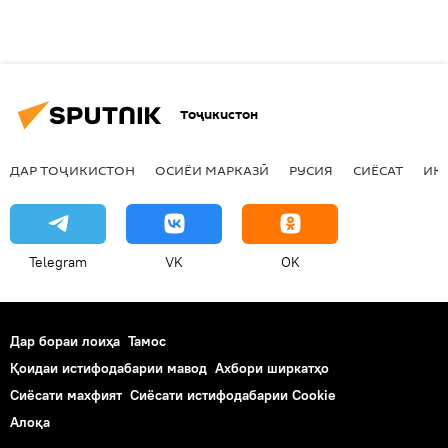
Тоҷикистон
ДАР ТОҶИКИСТОН
ОСИЁИ МАРКАЗӢ
РУСИЯ
СИЁСАТ
ИҚ
Telegram
VK
OK
Дар бораи лоиҳа
Тамос
Қоидаи истифодабарии мавод
Ахбори ширкатҳо
Сиёсати махфият
Сиёсати истифодабарии Cookie
Алоқа