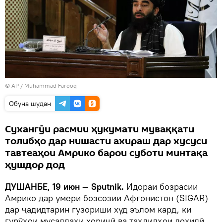
© AP / Muhammad Farooq
Обуна шудан
Сухангӯи расмии ҳукумати муваққати
толибҳо дар нишасти ахираш дар хусуси
тавтеаҳои Амрико барои суботи минтақа
ҳушдор дод
ДУШАНБЕ, 19 июн — Sputnik.
Идораи бозрасии
Амрико дар умeри бозсозии Афғонистон (SIGAR)
дар ҷадидтарин гузориши худ эълом кард, ки
гурӯҳои мусаллаҳи хориҷӣ ва таҳдидҳои дохилӣ