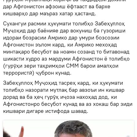
дар Афғонистон афзоиш ёфтааст ва бархе
кишварҳо дар маъраз хатар ҳастанд.
Сухангуи расмии ҳукумати толибҳо Забеҳуллоҳ
Муҷоҳид дар баёнияе дар вокуниш ба гузориши
идораи бозрасии Амрико дар умури бозсозии
Афғонистон эълом кард, ки Амрико мехоҳад
минтақаро бесубот ва ноамн созанд то битавонад
шикасти худро аз мардуми Афғонистон ё толибҳо
(гурӯҳи зери таҳримҳои СММ барои амалҳои
террористӣ) ҷуброн кунад.
Забеҳуллоҳ Муҷоҳид тасреҳ кард, ки ҳукумати
толибҳо назорати мутлақ бар авзоъи ин кишвар
дорад ва ба ҳеҷ гурӯҳ иҷоза нахоҳад дод, ки
Афғонистонро бесубот кунад ва аз хокаш бар зиди
кишвари дигаре истифода шавад.