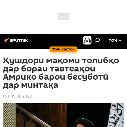
ТОҶ
Тоҷикистон
Ҳушдори мақоми толибҳо
дар бораи тавтеаҳои
Амрико барои бесуботӣ
дар минтақа
15:11 19.06.2023