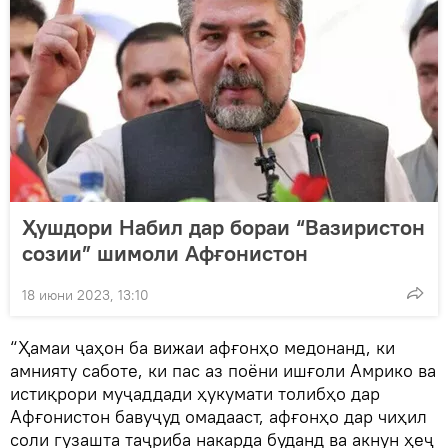
Ҳушдори Набил дар бораи “Вазиристон
созии” шимоли Афғонистон
18 июни 2023, 13:10
“Ҳамаи ҷаҳон ба вижаи афғонҳо медонанд, ки
амнияту саботе, ки пас аз поёни ишғоли Амрико ва
истиқрори муҷаддади ҳукумати толибҳо дар
Афғонистон бавуҷуд омадааст, афғонҳо дар чиҳил
соли гузашта таҷриба накарда буданд ва акнун ҳеҷ