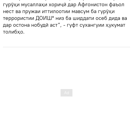
гурӯҳи мусаллаҳи хориҷӣ дар Афғонистон фаъол
нест ва пружаи иттилоотии мавсум ба гурӯҳи
террористии ДОИШ* низ ба шиддати осеб дида ва
дар остона нобудӣ аст”, - гуфт сухангуии ҳукумат
толибҳо.