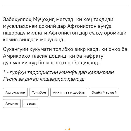
Забеҳуллоҳ Муҷоҳид мегуяд, ки ҳеҷ таҳдиди
мусаллаҳонаи дохилӣ дар Афғонистон вуҷӯд
надораду миллати Афғонистон дар сулҳу оромиши
комил зиндагӣ мекунанд.
Сухангуии ҳукумати толибҳо зикр кард, ки онҳо ба
Амрикоеҳо тавсия доданд, ки ба нафрату
душмании худ бо афғонҳо поён диҳанд.
* - гурӯҳи террористии мамнӯъ дар қаламрави
Русия ва дигар кишварҳои ҳамсуд
Афғонистон
Толибон
Амният ва мудофиа
Осиёи Марказӣ
Амрико
тавсия