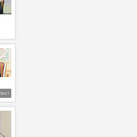
Боз
1