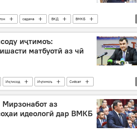
тон
садама
ВКД
ВМКБ
да
исоду иҷтимоъ:
ишасти матбуотӣ аз чӣ
Иқтисод
Иҷтимоъ
Сиёсат
 Мирзонабот аз
соҳаи идеологӣ дар ВМКБ