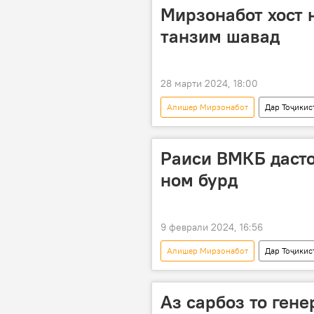
Мирзонабот хост 
танзим шавад
28 марти 2024, 18:00
Алишер Мирзонабот
Дар Тоҷикис
Раиси ВМКБ дасто
ном бурд
9 феврали 2024, 16:56
Алишер Мирзонабот
Дар Тоҷикис
Рӯшон
рушд
Аз сарбоз то гене