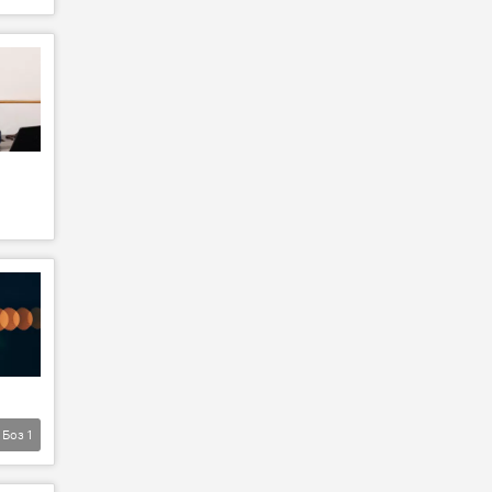
Боз
1