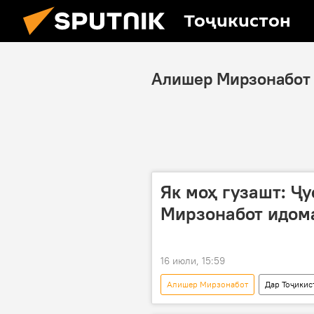
Тоҷикистон
Алишер Мирзонабот
Як моҳ гузашт: Ҷ
Мирзонабот идом
16 июли, 15:59
Алишер Мирзонабот
Дар Тоҷикис
ҷустуҷӯ