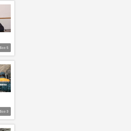
Боз
5
Боз
3