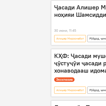
Ҷасади Алишер М
ноҳияи Шамсидди
30 июни, 11:45
Алишер Мирзонабот
Рӯйдод, ҷин
пайдо кардани ҷасад
Шамси
КҲФ: Ҷасади мушо
ҷӯстуҷӯи ҷасади 
хонаводааш идом
Эксклюзив
Алишер Мирзонабот
Рӯйдод, ҷин
ҷустуҷӯ
садама
Па