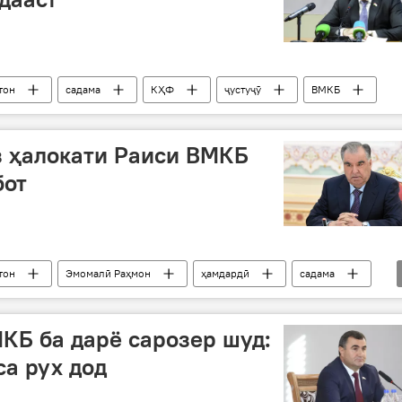
тон
садама
КҲФ
ҷустуҷӯ
ВМКБ
з ҳалокати Раиси ВМКБ
бот
тон
Эмомалӣ Раҳмон
ҳамдардӣ
садама
КБ ба дарё сарозер шуд:
са рух дод