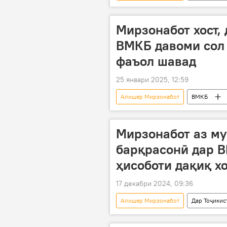
Мирзонабот хост,
ВМКБ давоми сол 
фаъол шавад
25 январи 2025, 12:59
Алишер Мирзонабот
ВМКБ
Мирзонабот аз м
барқрасонӣ дар В
ҳисоботи дақиқ х
17 декабри 2024, 09:36
Алишер Мирзонабот
Дар Тоҷикис
алоқаи мобилӣ