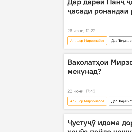
Дар дарёи Панҷ ҷ
ҷасади ронандаи
26 июни, 12:22
Алишер Мирзонабот
Дар Тоҷикис
Ваколатҳои Мирзо
мекунад?
22 июни, 17:49
Алишер Мирзонабот
Дар Тоҷикис
иҷрокунандаи вазифа
Ҷустуҷӯ идома до
ҳанӯз пайдо нашу