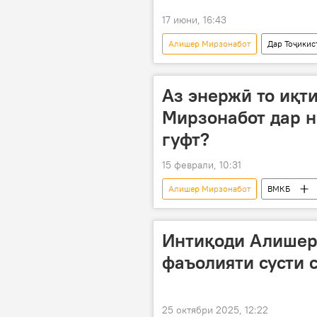
17 июни, 16:43
Алишер Мирзонабот
Дар Тоҷикис
Рӯйдод, ҷиноят ва ҳолатҳои фавқуло
Аз энержӣ то иқт
Мирзонабот дар н
гуфт?
15 феврали, 10:31
Алишер Мирзонабот
ВМКБ
Дар Тоҷикистон
Интиқоди Алишер
фаъолияти сусти 
25 октябри 2025, 12:22