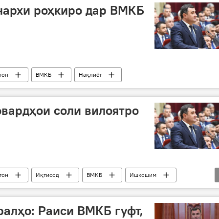
нархи роҳкиро дар ВМКБ
тон
ВМКБ
Нақлиёт
вардҳои соли вилоятро
тон
Иқтисод
ВМКБ
Ишкошим
ралҳо: Раиси ВМКБ гуфт,