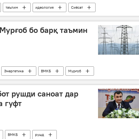
таълим
идеология
Сиёсат
Мурғоб бо барқ таъмин
Энергетика
ВМКБ
Мурғоб
от рушди саноат дар
а гуфт
ВМКБ
рушд