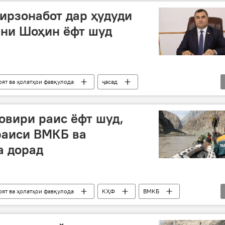
ирзонабот дар ҳудуди
ни Шоҳин ёфт шуд
оят ва ҳолатҳои фавқулода
ҷасад
ддини Шоҳин
ВМКБ
Дар Тоҷикистон
раис
вири раис ёфт шуд,
раиси ВМКБ ва
а дорад
оят ва ҳолатҳои фавқулода
КҲФ
ВМКБ
нҷ