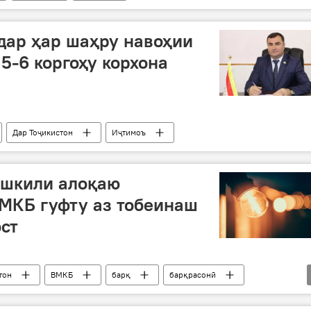
 дар ҳар шаҳру навоҳии
5-6 коргоҳу корхона
Дар Тоҷикистон
Иҷтимоъ
ушкили алоқаю
МКБ гуфту аз тобеинаш
ост
тон
ВМКБ
барқ
барқрасонӣ