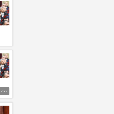
Боз
2