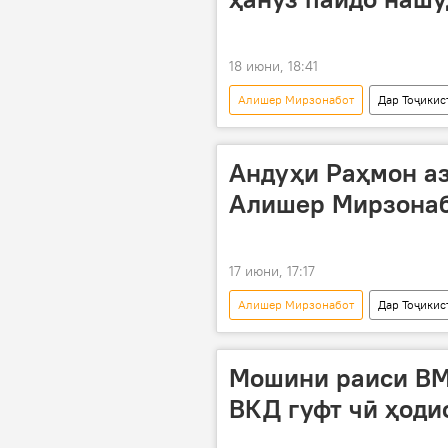
18 июни, 18:41
Алишер Мирзонабот
Дар Тоҷикис
Андуҳи Раҳмон а
Алишер Мирзона
17 июни, 17:17
Алишер Мирзонабот
Дар Тоҷикис
ВМКБ
Мошини раиси ВМ
ВКД гуфт чӣ ҳоди