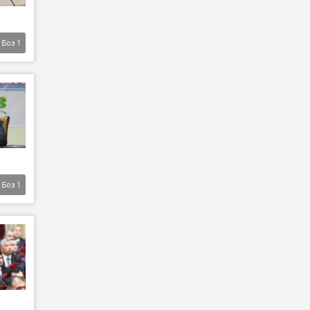
Боз
1
Боз
1