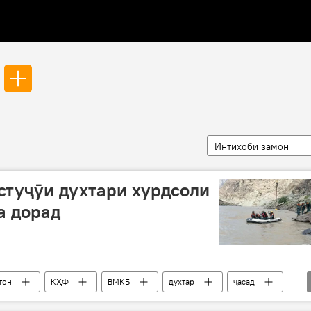
Интихоби замон
устуҷӯи духтари хурдсоли
а дорад
тон
КҲФ
ВМКБ
духтар
ҷасад