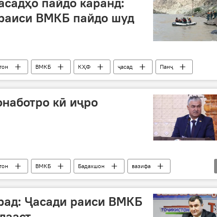
асадҳо пайдо каранд:
 раиси ВМКБ пайдо шуд
тон
ВМКБ
КҲФ
ҷасад
Панҷ
наботро кӣ иҷро
тон
ВМКБ
Бадахшон
вазифа
рад: Ҷасади раиси ВМКБ
дааст