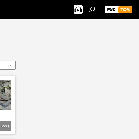
РУС
ТОҶ
Боз
1