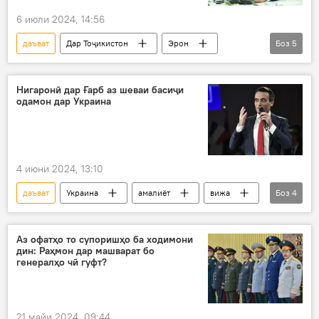
6 июли 2024, 14:56
даъват
Дар Тоҷикистон
Эрон
Боз
5
ҳамкорӣ
Душанбе
Сиёсат
паёми табрикот
Эмомалӣ Раҳмон
Нигаронӣ дар Ғарб аз шеваи басиҷи
одамон дар Украина
4 июни 2024, 13:10
даъват
Украина
амалиёт
вижа
Боз
4
низомӣ
Амният ва мудофиа
Ғарб
Сиёсат
Аз офатҳо то супоришҳо ба ходимони
дин: Раҳмон дар машварат бо
генералҳо чӣ гуфт?
21 майи 2024, 09:44