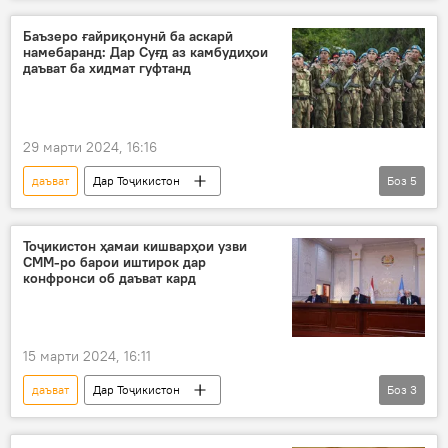
Муҳоҷират
Эмомалӣ Раҳмон
Суғд
"Қалъаи Хуҷанд"
Баъзеро ғайриқонунӣ ба аскарӣ
намебаранд: Дар Суғд аз камбудиҳои
даъват ба хидмат гуфтанд
29 марти 2024, 16:16
даъват
Дар Тоҷикистон
Боз
5
Амният ва мудофиа
даъвати баҳорӣ
Суғд
шахсони воқеъӣ
бемор
Тоҷикистон ҳамаи кишварҳои узви
СММ-ро барои иштирок дар
конфронси об даъват кард
15 марти 2024, 16:11
даъват
Дар Тоҷикистон
Боз
3
ВУХ-и Тоҷикистон
конфронс
об