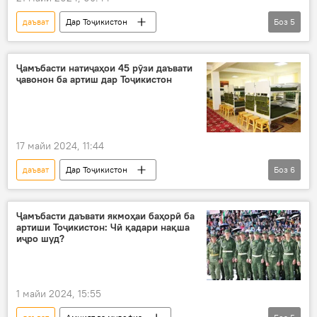
даъват
Дар Тоҷикистон
Боз
5
Амният ва мудофиа
мулоқот
машварат
Эмомалӣ Раҳмон
Ҷамъбасти натиҷаҳои 45 рӯзи даъвати
ҷавонон ба артиш дар Тоҷикистон
супориш
17 майи 2024, 11:44
даъват
Дар Тоҷикистон
Боз
6
Амният ва мудофиа
артиш
қувва
сарбоз
Суғд
ВМКБ
Ҷамъбасти даъвати якмоҳаи баҳорӣ ба
артиши Тоҷикистон: Чӣ қадари нақша
иҷро шуд?
1 майи 2024, 15:55