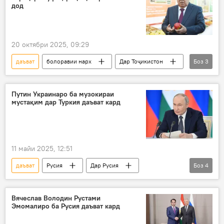
дод
20 октябри 2025, 09:29
даъват
болоравии нарх
Дар Тоҷикистон
Боз
3
Эмомалӣ Раҳмон
дастур
Иҷтимоъ
Путин Украинаро ба музокираи
мустақим дар Туркия даъват кард
11 майи 2025, 12:51
даъват
Русия
Дар Русия
Боз
4
Владимир Путин
музокирот
Туркия
Украина
Вячеслав Володин Рустами
Эмомалиро ба Русия даъват кард