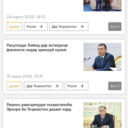
24 марти 2025, 14:13
даъват
Русия
Дар Тоҷикистон
Боз
6
Ҷанги дуюми ҷаҳонӣ
Рустам Эмомалӣ
Вячеслав Володин
Думаи давлатӣ
Расулзода: Биёед дар истихроҷи
филизоти нодир ҳамкорӣ кунем
ҳамкорӣ
Сиёсат
10 июли 2024, 10:41
даъват
Дар Тоҷикистон
Русия
Боз
3
ҳамкорӣ
Саноат
Қоҳир Расулзода
Раҳмон раисҷумҳури тозаинтихоби
Эронро ба Тоҷикистон даъват кард