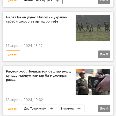
даъват
Амният ва мудофиа
Боз
5
Дар Тоҷикистон
даъвати баҳорӣ
артиш
хизмат
вазорати мудофиа
Билет ба он дунё: Низомии украинӣ
сабаби фирор аз артишро гуфт
14 апрели 2024, 16:57
даъват
Боз
5
Амалиёти вижаи Русия барои ҳимояи Донбасс: охирин хабарҳо
Дар ҷаҳон
Амният ва мудофиа
Раҳмон хост, Тоҷикистон бештар рушд
кунаду мардум камтар ба муҳоҷират
Украина
низомӣ
равад
12 апрели 2024, 10:32
даъват
Дар Тоҷикистон
Иҷтимоъ
Боз
4