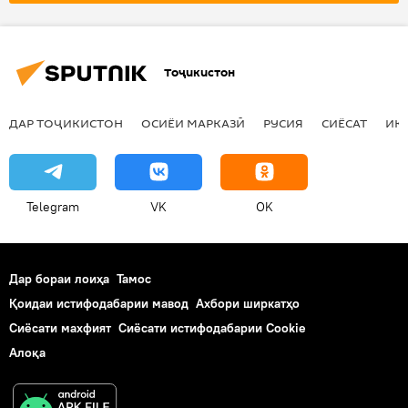
Тоҷикистон
ДАР ТОҶИКИСТОН
ОСИЁИ МАРКАЗӢ
РУСИЯ
СИЁСАТ
ИҚ
Telegram
VK
OK
Дар бораи лоиҳа
Тамос
Қоидаи истифодабарии мавод
Ахбори ширкатҳо
Сиёсати махфият
Сиёсати истифодабарии Cookie
Алоқа