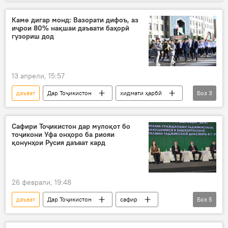
иҷрои нақшаи даъват
Қувваҳои мусаллаҳи ҶТ
Қувваҳои масаллаҳ
Каме дигар монд: Вазорати дифоъ, аз
иҷрои 80% нақшаи даъвати баҳорӣ
гузориш дод
13 апрели, 15:57
даъват
Дар Тоҷикистон
хидмати ҳарбӣ
Боз
3
аскарӣ
артиш
Вазорати дифоъи Тоҷикистон
Сафири Тоҷикистон дар мулоқот бо
тоҷикони Уфа онҳоро ба риояи
қонунҳои Русия даъват кард
26 феврали, 19:48
даъват
Дар Тоҷикистон
сафир
Боз
5
Давлатшоҳ Гулмаҳмадзода
Уфа