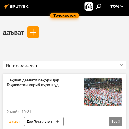
ТОҶ
Тоҷикистон
даъват
Интихоби замон
Нақшаи даъвати баҳорӣ дар
Тоҷикистон қариб иҷро шуд
2 майи, 10:31
даъват
Дар Тоҷикистон
Боз
3