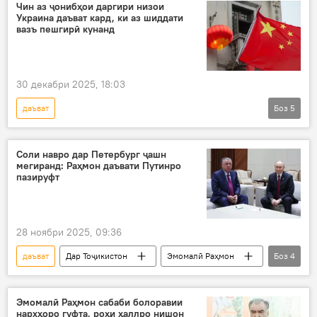
тоҷикон
қонун
Русия
Чин аз ҷонибҳои даргири низои
Украина даъват кард, ки аз шиддати
вазъ пешгирӣ кунанд
30 декабри 2025, 18:03
даъват
Боз
5
Амалиёти вижаи Русия барои ҳимояи Донбасс: охирин хабарҳо
Чин
Русия
Украина
Соли навро дар Петербург ҷашн
мегиранд: Раҳмон даъвати Путинро
Сиёсат
пазируфт
28 ноябри 2025, 09:36
даъват
Дар Тоҷикистон
Эмомалӣ Раҳмон
Боз
4
Владимир Путин
Русия
ИДМ
Санкт-Петербург
Эмомалӣ Раҳмон сабаби болоравии
нархҳоро гуфта, роҳи ҳаллро нишон