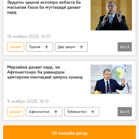
Душанбе
Эрдуғон ҷаҳони исломро вобаста ба
масъалаи Ғазза ба муттаҳидӣ даъват
кард
19 ноябри 2023, 10:51
даъват
Туркия
Дар ҷаҳон
Боз
4
Ислом
Эрдуғон
Раҷаб Тайиб Эрдуғон
Ғазза
Мирзиёев даъват кард, ки
Афғонистонро ба равандҳои
Фаластин
ҳамгироии минтақавӣ ҳамроҳ кунанд
9 ноябри 2023, 18:13
даъват
Афғонистон
Ӯзбекистон
Боз
5
Шавкат Мирзиёев
СҲИ
ҳамгироӣ
ҳамкорӣ
кӯмаки башардӯстона
20 матлаби дигар