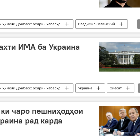
и ҳимояи Донбасс: охирин хабарҳо
Владимир Зеленский
сия
созишнома
ахти ИМА ба Украина
и ҳимояи Донбасс: охирин хабарҳо
Украина
Сиёсат
 ки чаро пешниҳодҳои
раина рад карда