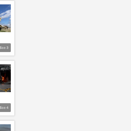
Боз
3
Боз
4