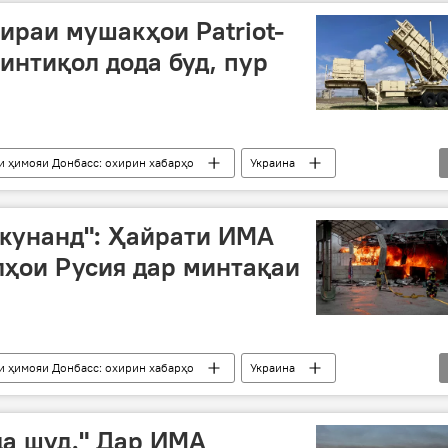
хираи мушакҳои Patriot-
 интиқол дода буд, пур
и ҳимояи Донбасс: охирин хабарҳо
Украина
захира
амалиёти вижа
екунанд": Ҳайрати ИМА
лҳои Русия дар минтақаи
и ҳимояи Донбасс: охирин хабарҳо
Украина
Русия
ҳалли низоъ
да шуд." Дар ИМА