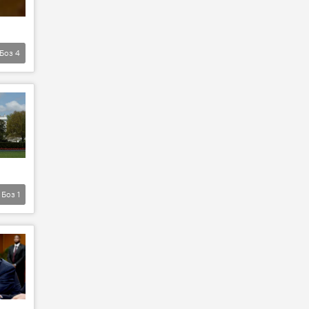
Боз
4
Боз
1