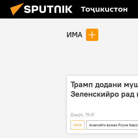
Тоҷикистон
ИМА
Трамп додани муш
Зеленскийро рад 
Дирӯз, 19:41
ИМА
Амалиёти вижаи Русия баро
амалиёти вижа
Трамп