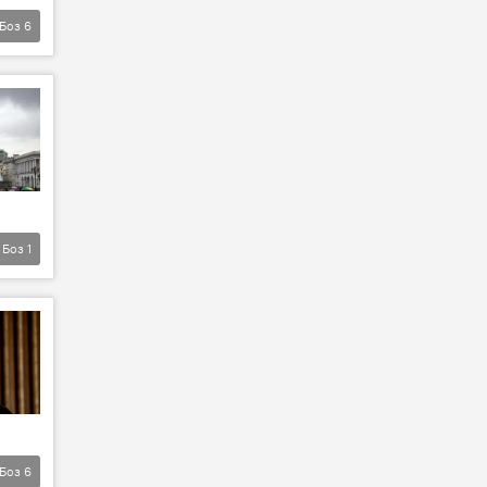
Боз
6
Боз
1
Боз
6