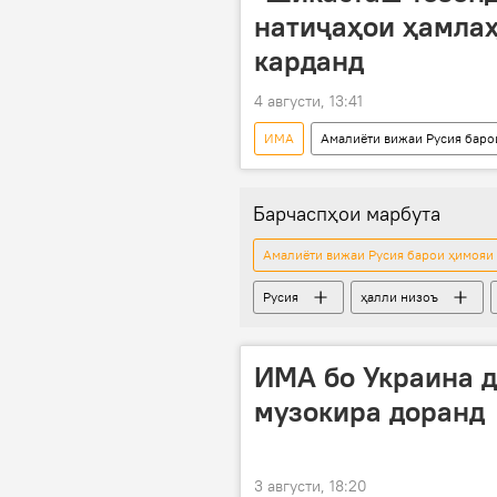
натиҷаҳои ҳамлаҳ
карданд
4 августи, 13:41
ИМА
Амалиёти вижаи Русия баро
амалиёти вижа
Ғарб
Барчаспҳои марбута
Амалиёти вижаи Русия барои ҳимояи 
Русия
ҳалли низоъ
ИМА бо Украина да
музокира доранд
3 августи, 18:20