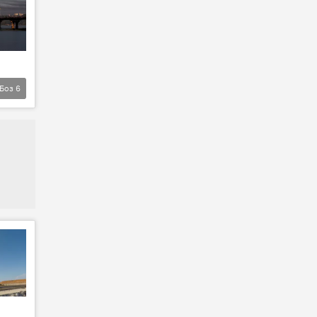
Боз
6