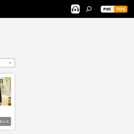
РУС
ТОҶ
Боз
5