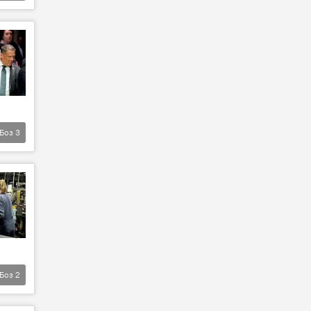
Боз
3
Боз
2