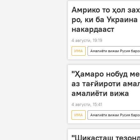
Амрико то ҳол за
ро, ки ба Украина
накардааст
4 августи, 19:19
ИМА
Амалиёти вижаи Русия баро
мушакҳо
падофанди ҳавоӣ
"Ҳамаро нобуд м
аз тағйироти ама
амалиёти вижа
4 августи, 15:41
ИМА
Амалиёти вижаи Русия баро
амалиёти вижа
низоъ
"Шикасташ тезон