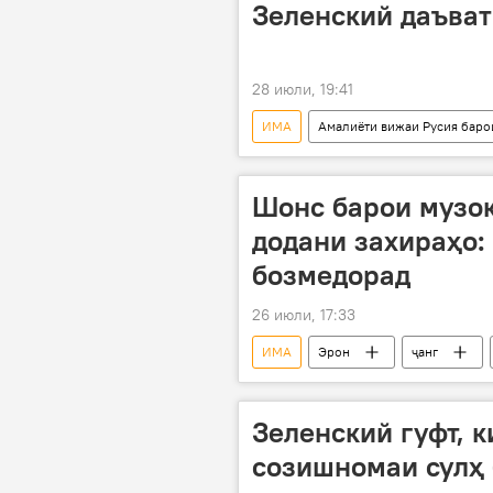
Зеленский даъва
28 июли, 19:41
ИМА
Амалиёти вижаи Русия баро
амалиёти вижа
Владимир З
Шонс барои музок
додани захираҳо:
бозмедорад
26 июли, 17:33
ИМА
Эрон
ҷанг
Зеленский гуфт, к
созишномаи сулҳ 