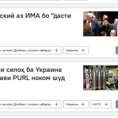
еленский
низоъ
Русия
Трамп
ский аз ИМА бо "дасти
и ҳимояи Донбасс: охирин хабарҳо
Украина
еленский
Сиёсат
и силоҳ ба Украина
ави PURL ноком шуд
и ҳимояи Донбасс: охирин хабарҳо
Украина
НАТО