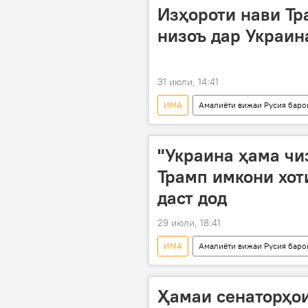
Изҳороти нави Тр
низоъ дар Украин
31 июли, 14:41
ИМА
Амалиёти вижаи Русия баро
Доналд Трамп
амалиёти ви
"Украина ҳама чиз
Трамп имкони хот
даст дод
29 июли, 18:41
ИМА
Амалиёти вижаи Русия баро
амалиёти вижа
Русия
Ҳамаи сенаторҳои