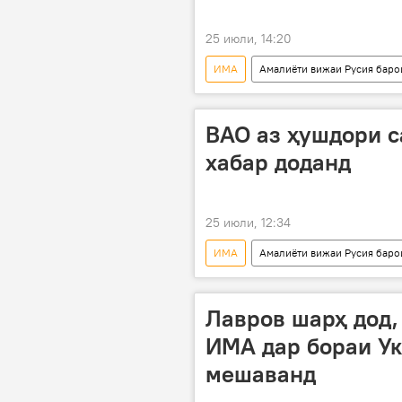
25 июли, 14:20
ИМА
Амалиёти вижаи Русия баро
Сиёсат
Украина
Ру
ВАО аз ҳушдори с
хабар доданд
25 июли, 12:34
ИМА
Амалиёти вижаи Русия баро
Иқтисод
Лавров шарҳ дод,
ИМА дар бораи Ук
мешаванд