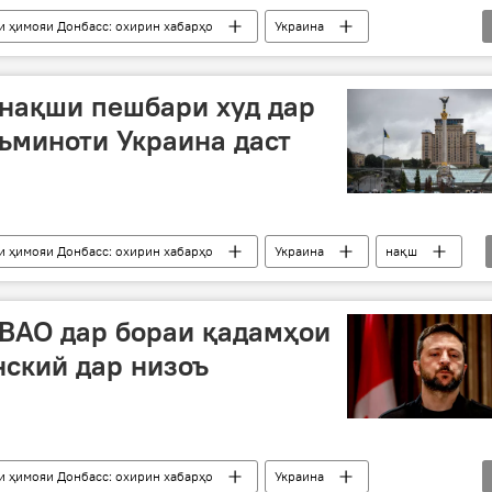
и ҳимояи Донбасс: охирин хабарҳо
Украина
Ғарб
мушак
Русия
низоъ
 нақши пешбари худ дар
ъминоти Украина даст
и ҳимояи Донбасс: охирин хабарҳо
Украина
нақш
 ВАО дар бораи қадамҳои
ский дар низоъ
и ҳимояи Донбасс: охирин хабарҳо
Украина