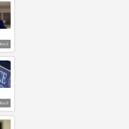
Боз
5
Боз
5