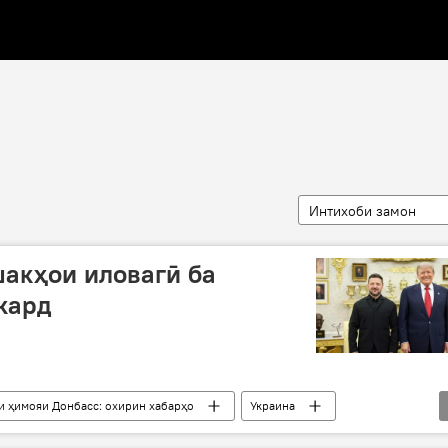
Интихоби замон
акҳои иловагӣ ба
кард
и ҳимояи Донбасс: охирин хабарҳо
Украина
мушак
падофанди ҳавоӣ
Амрико