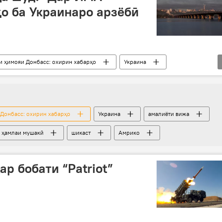
о ба Украинаро арзёбӣ
и ҳимояи Донбасс: охирин хабарҳо
Украина
ҳамлаи мушакӣ
шикаст
Русия
низоъ
Донбасс: охирин хабарҳо
Украина
амалиёти вижа
ҳамлаи мушакӣ
шикаст
Амрико
р бобати “Patriot”