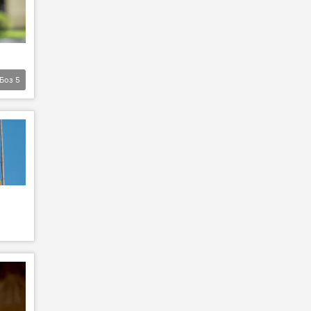
Боз
5