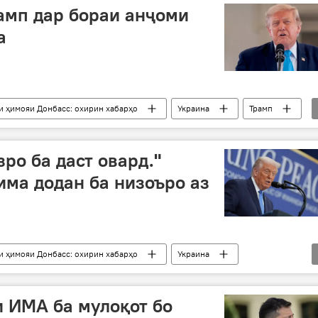
амп дар бораи анҷоми
а
и ҳимояи Донбасс: охирин хабарҳо
Украина
Трамп
жа
низоъ
Русия
ҳалли низоъ
ро ба даст овард."
има додан ба низоъро аз
и ҳимояи Донбасс: охирин хабарҳо
Украина
низоъ
Трамп
Ғарб
 ИМА ба мулоқот бо