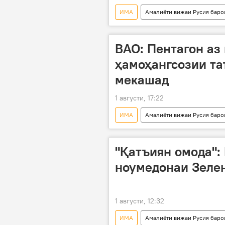
ИМА
Амалиёти вижаи Русия баро
амалиёти вижа
аслиҳа
ВАО: Пентагон аз
ҳамоҳангсозии та
мекашад
1 августи, 17:22
ИМА
Амалиёти вижаи Русия баро
даст кашидан
"Қатъиян омода":
ноумедонаи Зелен
1 августи, 12:32
ИМА
Амалиёти вижаи Русия баро