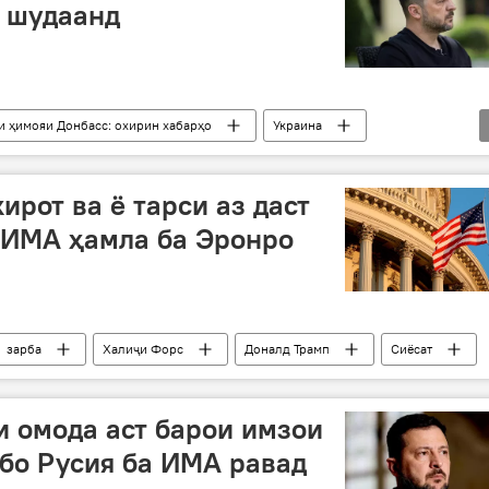
т шудаанд
и ҳимояи Донбасс: охирин хабарҳо
Украина
еленский
Сиёсат
мулоқот
сенатор
ирот ва ё тарси аз даст
 ИМА ҳамла ба Эронро
зарба
Халиҷи Форс
Доналд Трамп
Сиёсат
и омода аст барои имзои
бо Русия ба ИМА равад