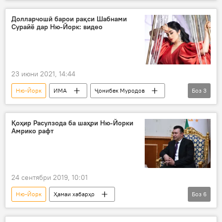
вазир
об
Долларчошӣ барои рақси Шабнами
Сурайё дар Ню-Йорк: видео
23 июни 2021, 14:44
Ню-Йорк
ИМА
Ҷонибек Муродов
Боз
3
Шабнами Сурайё
нав
суруд
Қоҳир Расулзода ба шаҳри Ню-Йорки
Амрико рафт
24 сентябри 2019, 10:01
Ню-Йорк
Ҳамаи хабарҳо
Боз
6
Дар Тоҷикистон
сарвазир