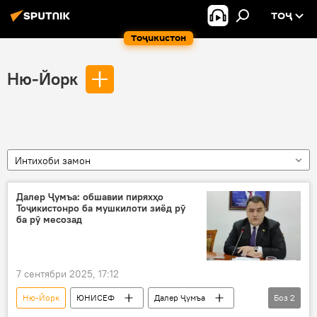
ТОҶ
Тоҷикистон
Ню-Йорк
Интихоби замон
Далер Ҷумъа: обшавии пиряхҳо
Тоҷикистонро ба мушкилоти зиёд рӯ
ба рӯ месозад
7 сентябри 2025, 17:12
Ню-Йорк
ЮНИСЕФ
Далер Ҷумъа
Боз
2