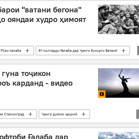
барои "ватани бегона"
ҳо ояндаи худро ҳимоят
Рӯзи ғалаба
81-солгарди Ғалаба дар Ҷанги Бузурги Ватанӣ
 гуна тоҷикон
оъ карданд - видео
аи Сталинград
Ҷанги дуюми ҷаҳонӣ
и Ватанӣ
ҶБВ
қаҳрамонӣ
 офтоби Ғалаба дар