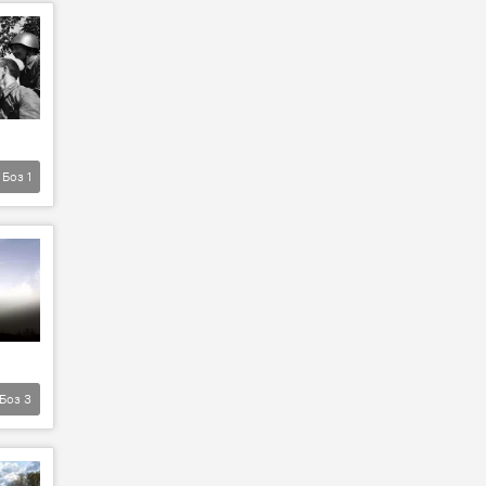
Боз
1
Боз
3