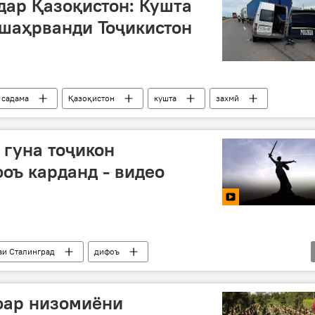
ар Қазоқистон: Кушта
 шаҳрванди Тоҷикистон
садама
Қазоқистон
кушта
захмӣ
 гуна тоҷикон
оъ карданд - видео
аи Сталинград
дифоъ
и Ватанӣ
фар низомиёни