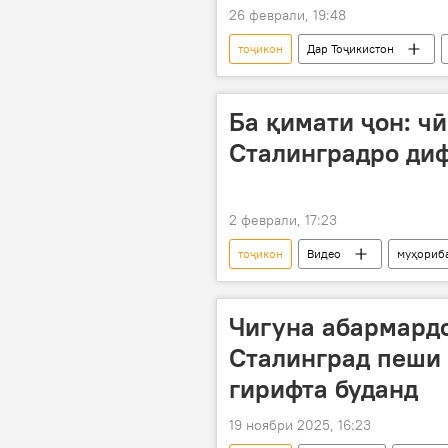
26 феврали, 19:48
тоҷикон
Дар Тоҷикистон
қонун
Русия
даъва
Ба қимати ҷон: чӣ
Сталинградро диф
2 феврали, 17:23
тоҷикон
Видео
муҳориб
Чигуна абармардо
Сталинград пеши 
гирифта буданд
19 ноябри 2025, 16:23