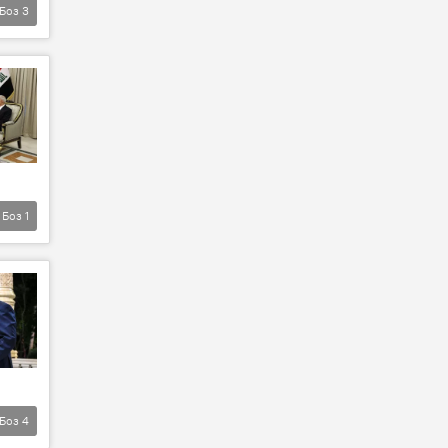
Боз
3
Боз
1
Боз
4