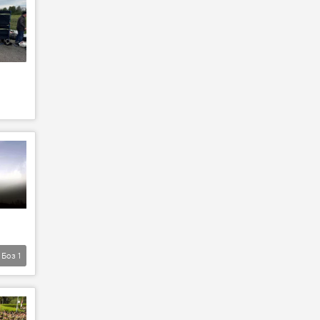
Боз
1