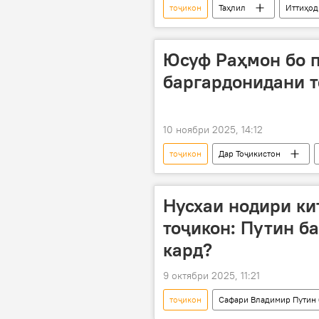
тоҷикон
Таҳлил
Иттиҳод
муҳорибаи Сталинград
қаҳ
Юсуф Раҳмон бо 
баргардонидани т
10 ноябри 2025, 14:12
тоҷикон
Дар Тоҷикистон
Сиёсат
Амният ва мудофиа
Нусхаи нодири ки
тоҷикон: Путин ба
кард?
9 октябри 2025, 11:21
тоҷикон
Сафари Владимир Путин 