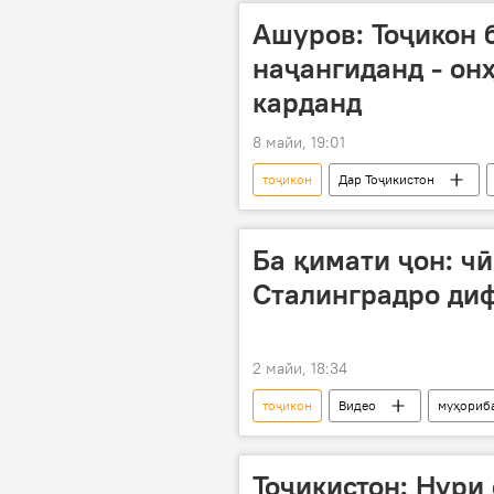
Ашуров: Тоҷикон 
наҷангиданд - он
карданд
8 майи, 19:01
тоҷикон
Дар Тоҷикистон
Ҷанги дуюми ҷаҳонӣ
Ба қимати ҷон: чӣ
Сталинградро диф
2 майи, 18:34
тоҷикон
Видео
муҳориб
81-солгарди Ғалаба дар Ҷанги Бузург
Тоҷикистон: Нури