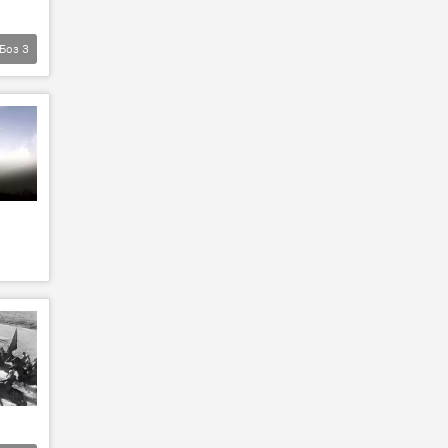
Боз
3