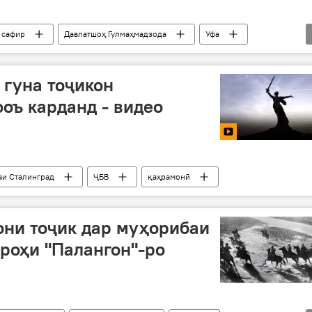
сафир
Давлатшоҳ Гулмаҳмадзода
Уфа
т
 гуна тоҷикон
оъ карданд - видео
аи Сталинград
ҶБВ
қаҳрамонӣ
ни тоҷик дар муҳорибаи
роҳи "Палангон"-ро