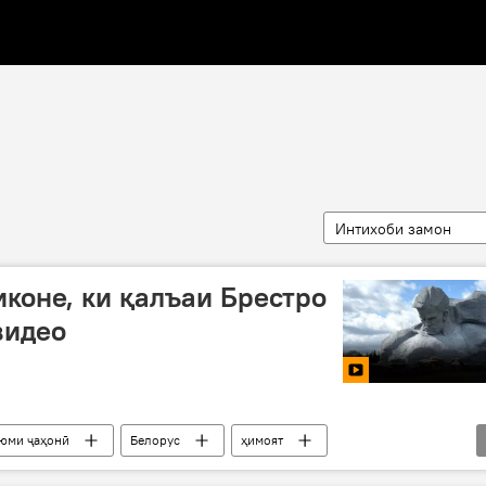
Интихоби замон
коне, ки қалъаи Брестро
видео
уюми ҷаҳонӣ
Белорус
ҳимоят
анги Бузурги Меҳанӣ