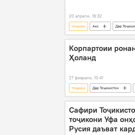
20 апрели, 18:32
тоҷикон
Акс
Дар Тоҷики
Ҷанги дуюми ҷаҳонӣ
Рӯзи ғ
Корпартоии ронан
Ҳоланд
27 феврали, 10:41
тоҷикон
Дар Тоҷикистон
ронанда
Сафири Тоҷикисто
тоҷикони Уфа онҳ
Русия даъват кар