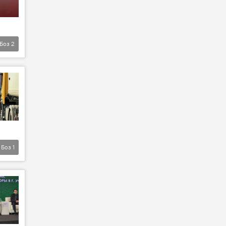
Боз
2
Боз
1