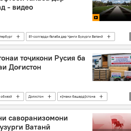
д - видео
тербург
81-солгарди Ғалаба дар Ҷанги Бузурги Ватанӣ
онаи тоҷикони Русия ба
аи Доғистон
обхезӣ
Доғистон
кӯмаки башардӯстона
ни саворанизомони
Бузурги Ватанӣ