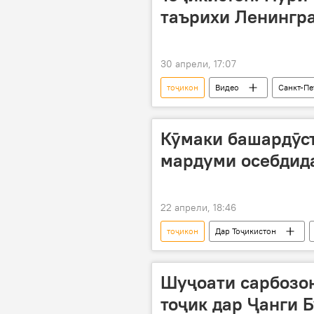
таърихи Ленингра
30 апрели, 17:07
тоҷикон
Видео
Санкт-Пе
Ҷанги дуюми ҷаҳонӣ
Кӯмаки башардӯст
мардуми осебдид
22 апрели, 18:46
тоҷикон
Дар Тоҷикистон
Екатеринбург
Шуҷоати сарбозо
тоҷик дар Ҷанги 