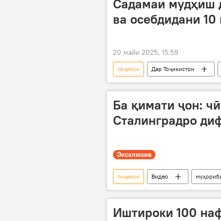
Садамаи мудҳиш д
ва осебдидани 10
20 майи 2025, 15:59
тоҷикон
Дар Тоҷикистон
Ба қимати ҷон: чӣ
Сталинградро диф
Эксклюзив
тоҷикон
Видео
муҳориб
81-солгарди Ғалаба дар Ҷанги Бузург
Иштироки 100 на