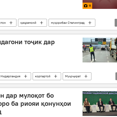
11
стон
қаҳрамонӣ
муҳорибаи Сталинград
алаба
дагони тоҷик дар
Нидерландия
корпартоӣ
Муҳоҷират
н дар мулоқот бо
оро ба риояи қонунҳои
д