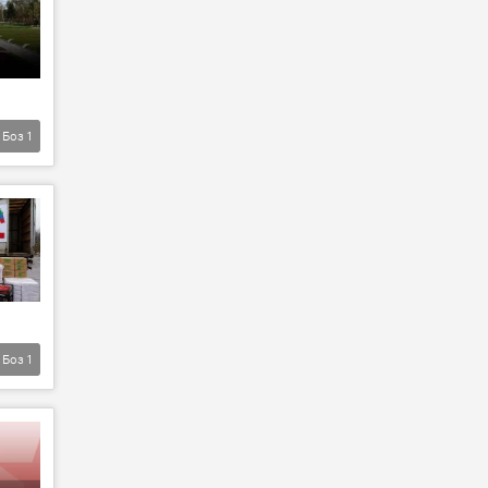
Боз
1
Боз
1