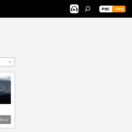
РУС
ТОҶ
Боз
2