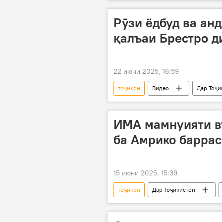
давлатӣ
ҳадя
кито
Рӯзи ёдбуд ва анд
қалъаи Брестро д
22 июни 2025, 16:59
тоҷикон
Видео
Дар Тоҷи
ИМА мамнуияти в
ба Амрико баррас
15 июни 2025, 15:39
тоҷикон
Дар Тоҷикистон