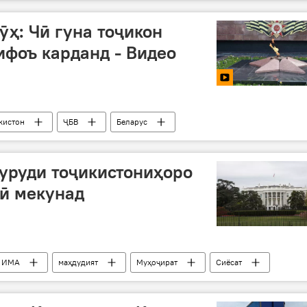
б
таърихи тоҷикон
ӯҳ: Чӣ гуна тоҷикон
ифоъ карданд - Видео
кистон
ҶБВ
Беларус
уруди тоҷикистониҳоро
ӣ мекунад
ИМА
маҳдудият
Муҳоҷират
Сиёсат