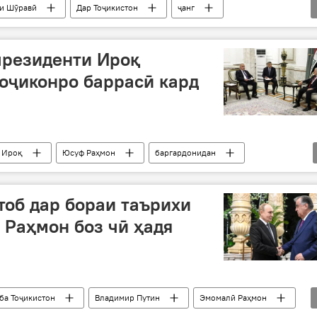
и Шӯравӣ
Дар Тоҷикистон
ҷанг
рамонӣ
81-солгарди Ғалаба дар Ҷанги Бузурги Ватанӣ
президенти Ироқ
оҷиконро баррасӣ кард
Ироқ
Юсуф Раҳмон
баргардонидан
тоб дар бораи таърихи
 Раҳмон боз чӣ ҳадя
ба Тоҷикистон
Владимир Путин
Эмомалӣ Раҳмон