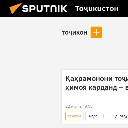
Тоҷикистон
тоҷикон
Қаҳрамонони тоҷи
ҳимоя карданд – 
22 июни, 19:36
тоҷикон
Видео
Ҷанги д
Иттиҳоди Шӯравӣ
шаҳиди Ҷ