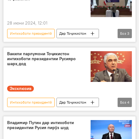
28 июни 2024, 12:01
Интихоботи президентӣ
Дар Тоҷикистон
Боз
3
Эрон
Душанбе
интихобот
Вакили парлумони Тоҷикистон
интихоботи президентии Русияро
шарҳ дод
Эксклюзив
Интихоботи президентӣ
Дар Тоҷикистон
Боз
4
вакил
назар
Русия
интихобот
Владимир Путин дар интихоботи
президентии Русия пирӯз шуд