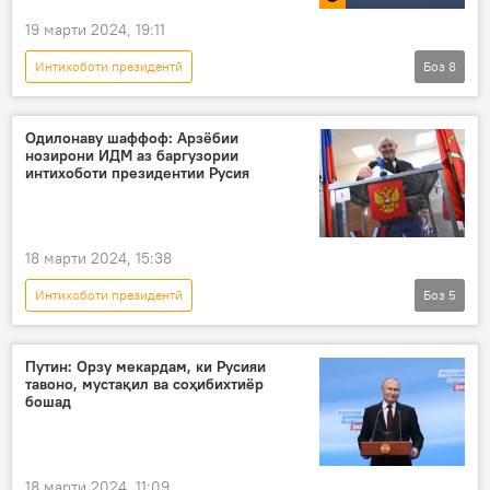
19 марти 2024, 19:11
Интихоботи президентӣ
Боз
8
Интихоботи президенти Русия
Русия
Тасвирбаён
Душанбе
раъйдиҳӣ
Одилонаву шаффоф: Арзёбии
нозирони ИДМ аз баргузории
интихобот
сафорат
КМИР
интихоботи президентии Русия
18 марти 2024, 15:38
Интихоботи президентӣ
Боз
5
Интихоботи президенти Русия
Дар Русия
Владимир Путин
ИДМ
Путин: Орзу мекардам, ки Русияи
тавоно, мустақил ва соҳибихтиёр
нозирони интихобот
бошад
18 марти 2024, 11:09