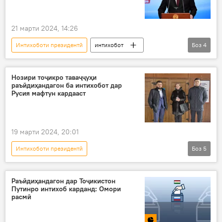
21 марти 2024, 14:26
Интихоботи президентӣ
интихобот
Боз
4
Владимир Путин
КМИР
Дар Русия
Русия
Нозири тоҷикро таваҷҷуҳи
раъйдиҳандагон ба интихобот дар
Русия мафтун кардааст
19 марти 2024, 20:01
Интихоботи президентӣ
Боз
5
Интихоботи президенти Русия
Дар Русия
Дар Тоҷикистон
нозир
Сиёсат
Раъйдиҳандагон дар Тоҷикистон
Путинро интихоб карданд: Омори
расмӣ