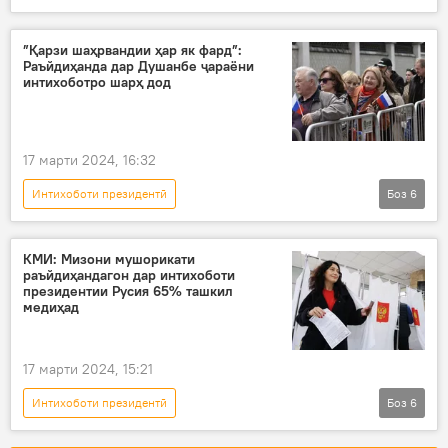
Интихоботи президенти Русия
Русия
ИДМ
интихобот
Видео
”Қарзи шаҳрвандии ҳар як фард”:
Раъйдиҳанда дар Душанбе ҷараёни
нозирон
интихоботро шарҳ дод
17 марти 2024, 16:32
Интихоботи президентӣ
Боз
6
Интихоботи президенти Русия
Дар Тоҷикистон
интихобот
КМИ: Мизони мушорикати
раъйдиҳандагон дар интихоботи
Душанбе
шаҳрвандон
ҳавзаҳо
президентии Русия 65% ташкил
медиҳад
17 марти 2024, 15:21
Интихоботи президентӣ
Боз
6
Интихоботи президенти Русия
Русия