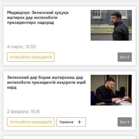
Амалиёти вижаи Русия барои ҳимояи Донбасс: охирин хабарҳо
Украина
амалиёти вижа
президент
Медведчук: Зеленский ҳуқуқи
иштирок дар интихоботи
фармондеҳ
президентиро надорад
4 марти, 12:53
Интихоботи президентӣ
Боз
6
Амалиёти вижаи Русия барои ҳимояи Донбасс: охирин хабарҳо
Украина
амалиёти вижа
Зеленский дар бораи иштирокаш дар
интихоботи президентӣ изҳороти аҷиб
Владимир Зеленский
интихобот
кард
иштирок
2 феврали, 16:41
Интихоботи президентӣ
Украина
Боз
4
амалиёти вижа
Владимир Зеленский