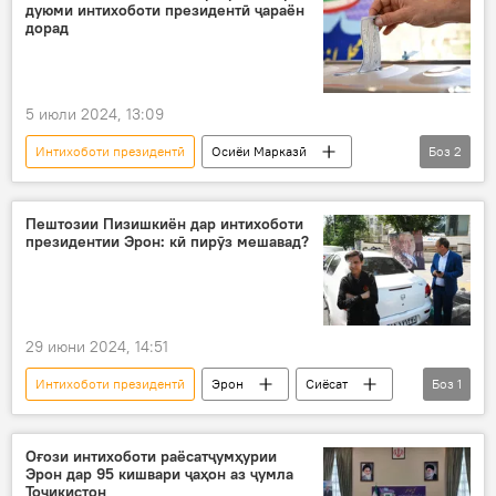
дуюми интихоботи президентӣ ҷараён
дорад
5 июли 2024, 13:09
Интихоботи президентӣ
Осиёи Марказӣ
Боз
2
Эрон
Сиёсат
Пештозии Пизишкиён дар интихоботи
президентии Эрон: кӣ пирӯз мешавад?
29 июни 2024, 14:51
Интихоботи президентӣ
Эрон
Сиёсат
Боз
1
Дар ҷаҳон
Оғози интихоботи раёсатҷумҳурии
Эрон дар 95 кишвари ҷаҳон аз ҷумла
Тоҷикистон