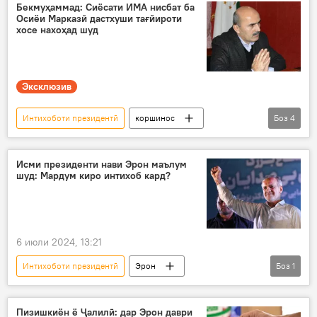
интихобот
Бекмуҳаммад: Сиёсати ИМА нисбат ба
Осиёи Марказӣ дастхуши тағйироти
Амалиёти вижаи Русия барои ҳимояи Донбасс: охирин хабарҳо
хосе нахоҳад шуд
Эксклюзив
Интихоботи президентӣ
коршинос
Боз
4
Доналд Трамп
Қосим Бекмуҳаммад
коршинос
Осиёи Марказӣ
Исми президенти нави Эрон маълум
шуд: Мардум киро интихоб кард?
6 июли 2024, 13:21
Интихоботи президентӣ
Эрон
Боз
1
Раисҷумҳур
интихоб
Пизишкиён ё Ҷалилӣ: дар Эрон даври