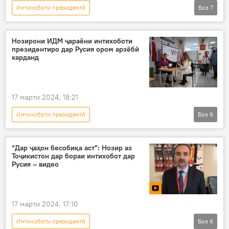
Интихоботи президентӣ
Боз
7
Интихоботи президенти Русия
Дар Тоҷикистон
Русия
раъйдиҳӣ
Нозирони ИДМ ҷараёни интихоботи
президентиро дар Русия ором арзёбӣ
интихобот
нозир
шаффоф
карданд
17 марти 2024, 18:21
Интихоботи президентӣ
Боз
6
Интихоботи президенти Русия
Русия
Дар Русия
ИДМ
нозирон
“Дар ҷаҳон бесобиқа аст”: Нозир аз
Тоҷикистон дар бораи интихобот дар
интихобот
Русия – видео
17 марти 2024, 17:10
Интихоботи президентӣ
Боз
6