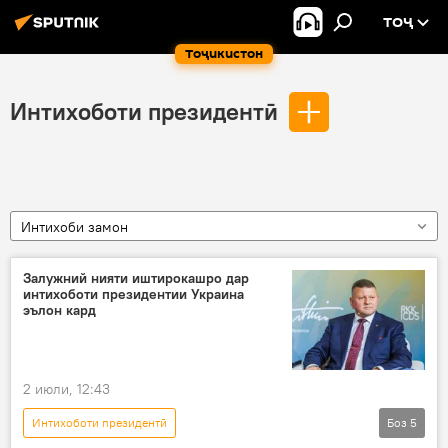
ТОҶ
Тоҷикистон
Интихоботи президентӣ
Интихоби замон
Залужний нияти иштирокашро дар
интихоботи президентии Украина
эълон кард
2 июли, 12:43
Интихоботи президентӣ
Боз
5