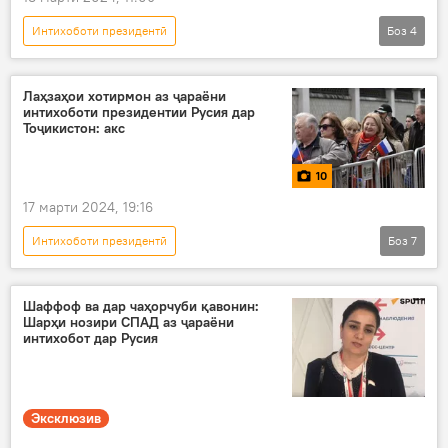
Интихоботи президентӣ
Боз
4
Интихоботи президенти Русия
Дар Русия
Владимир Путин
Сиёсат
Лаҳзаҳои хотирмон аз ҷараёни
интихоботи президентии Русия дар
Тоҷикистон: акс
10
17 марти 2024, 19:16
Интихоботи президентӣ
Боз
7
Интихоботи президенти Русия
Акс
Душанбе
раъйдиҳӣ
интихобот
Шаффоф ва дар чаҳорчуби қавонин:
Шарҳи нозири СПАД аз ҷараёни
сафорат
Русия
интихобот дар Русия
Эксклюзив