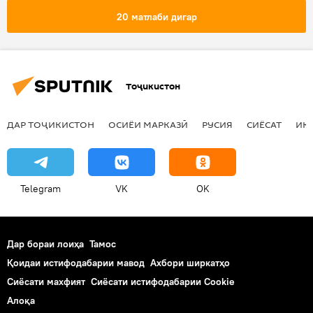
Дар Русия
интихобот
КМИР
20 матлаби дигар
раъйдиҳӣ
Тоҷикистон
ДАР ТОҶИКИСТОН
ОСИЁИ МАРКАЗӢ
РУСИЯ
СИЁСАТ
ИҚ
Telegram
VK
OK
Дар бораи лоиҳа
Тамос
Қоидаи истифодабарии мавод
Ахбори ширкатҳо
Сиёсати махфият
Сиёсати истифодабарии Cookie
Алоқа