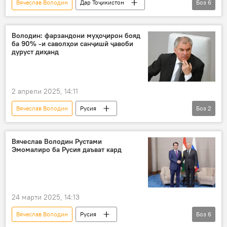
Вячеслав Володин
Дар Тоҷикистон
Боз
6
Русия
Дар Русия
Думаи давлатӣ
саҳми бузург
Ҷанги дуюми ҷаҳонӣ
Володин: фарзандони муҳоҷирон бояд
ба 90% -и саволҳои санҷишӣ ҷавоби
тоҷикон
дуруст диҳанд
81-солгарди Ғалаба дар Ҷанги Бузурги Ватанӣ
2 апрели 2025, 14:11
Вячеслав Володин
Русия
Боз
2
Дар Тоҷикистон
Маориф
имтиҳон аз забони русӣ
Вячеслав Володин Рустами
Эмомалиро ба Русия даъват кард
24 марти 2025, 14:13
Вячеслав Володин
Русия
Боз
6