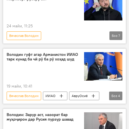
ҳамлаи террористӣ
24 майи, 11:25
Вячеслав Володин
Боз
7
Амалиёти вижаи Русия барои ҳимояи Донбасс: охирин хабарҳо
Владимир Зеленский
Украина
Володин гуфт агар Арманистон ИИАО
тарк кунад ба чӣ рӯ ба рӯ хоҳад шуд
Русия
ҳамлаи террористӣ
ҳамлаи мушакӣ
Рӯйдод, ҷиноят ва ҳолатҳои фавқулода
19 майи, 10:41
Вячеслав Володин
ИИАО
АвруОсиё
Боз
4
Думаи давлатӣ
Арманистон
Русия
Иқтисод
Володин: Зарур аст, назорат бар
муҳоҷирон дар Русия пурзур шавад