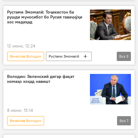
Амалиёти вижаи Русия барои ҳимояи Донбасс: охирин хабарҳо
Украина
Владимир Зеленский
Рустами Эмомалӣ: Тоҷикистон ба
рушди муносибот бо Русия таваҷҷӯҳи
хос медиҳад
12 июни, 12:24
Вячеслав Володин
Рустами Эмомалӣ
Боз
3
Дар Тоҷикистон
Русия
Сиёсат
Володин: Зеленский дигар фақат
номаҳо хоҳад навишт
8 июни, 15:14
Вячеслав Володин
Боз
7
Амалиёти вижаи Русия барои ҳимояи Донбасс: охирин хабарҳо