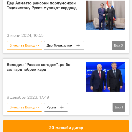
тағйир
Дар Алмаато раисони порлумонҳои
Тоҷикистону Русия мулоқот карданд
3 июни 2024, 10:55
Вячеслав Володин
Дар Тоҷикистон
Боз
3
СПАД
Рустами Эмомалӣ
ҳамкорӣ
Алмаато
Володин "Россия сегодня"-ро бо
солгард табрик кард
9 декабри 2023, 17:49
Вячеслав Володин
Русия
Боз
1
"Россия сегодня"
табрик
20 матлаби дигар