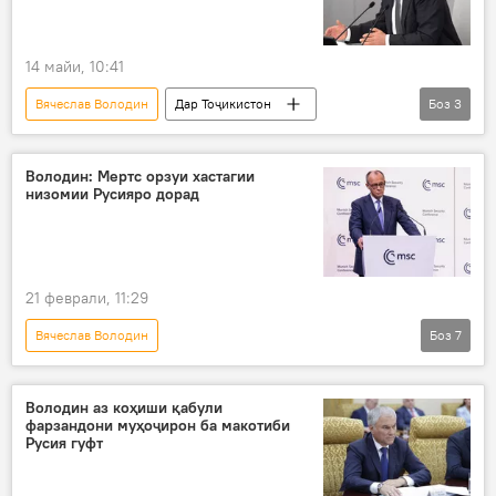
14 майи, 10:41
Вячеслав Володин
Дар Тоҷикистон
Боз
3
Русия
ҳамкорӣ
Муҳоҷират
Думаи давлатӣ
Володин: Мертс орзуи хастагии
низомии Русияро дорад
21 феврали, 11:29
Вячеслав Володин
Боз
7
Амалиёти вижаи Русия барои ҳимояи Донбасс: охирин хабарҳо
Олмон
Русия
артиш
Володин аз коҳиши қабули
фарзандони муҳоҷирон ба макотиби
Олмон
садри аъзами Олмон
Русия гуфт
Сиёсат