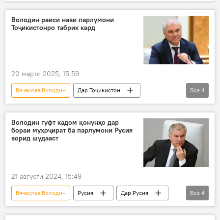
Дар Тоҷикистон
Ҷанги дуюми ҷаҳонӣ
даъват
Рустам Эмомалӣ
Володин раиси нави парлумони
Тоҷикистонро табрик кард
Думаи давлатӣ
ҳамкорӣ
Сиёсат
20 марти 2025, 15:59
Вячеслав Володин
Дар Тоҷикистон
Боз
4
парлумон
Думаи давлатӣ
табрик
Русия
Володин гуфт кадом қонунҳо дар
бораи муҳоҷират ба парлумони Русия
ворид шудааст
21 августи 2024, 15:49
Вячеслав Володин
Русия
Дар Русия
Боз
4
парлумон
Муҳоҷират
қавонин