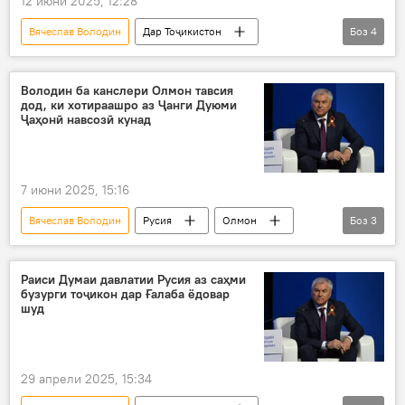
12 июни 2025, 12:28
Вячеслав Володин
Дар Тоҷикистон
Боз
4
Русия
ҳамкорӣ
равобит
Рустам Эмомалӣ
Валентина Матвиенко
Володин ба канслери Олмон тавсия
дод, ки хотираашро аз Ҷанги Дуюми
Ҷаҳонӣ навсозӣ кунад
7 июни 2025, 15:16
Вячеслав Володин
Русия
Олмон
Боз
3
садри аъзами Олмон
ҶБВ
Сиёсат
Раиси Думаи давлатии Русия аз саҳми
бузурги тоҷикон дар Ғалаба ёдовар
шуд
29 апрели 2025, 15:34