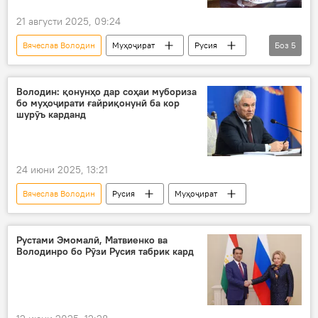
21 августи 2025, 09:24
Вячеслав Володин
Муҳоҷират
Русия
Боз
5
Дар Русия
Маориф
таҳсил
кӯдакон
мактаб
Володин: қонунҳо дар соҳаи мубориза
бо муҳоҷирати ғайриқонунӣ ба кор
шурӯъ карданд
24 июни 2025, 13:21
Вячеслав Володин
Русия
Муҳоҷират
Рустами Эмомалӣ, Матвиенко ва
Володинро бо Рӯзи Русия табрик кард