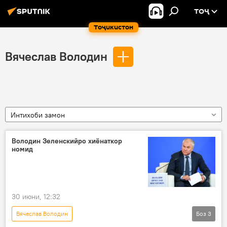
ТОҶ
Тоҷикистон
Вячеслав Володин
Интихоби замон
Володин Зеленскийро хиёнаткор
номид
30 июни, 12:32
Вячеслав Володин
Боз
3