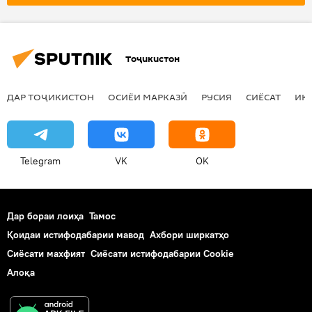
Тоҷикистон
ДАР ТОҶИКИСТОН
ОСИЁИ МАРКАЗӢ
РУСИЯ
СИЁСАТ
ИҚ
Telegram
VK
OK
Дар бораи лоиҳа
Тамос
Қоидаи истифодабарии мавод
Ахбори ширкатҳо
Сиёсати махфият
Сиёсати истифодабарии Cookie
Алоқа