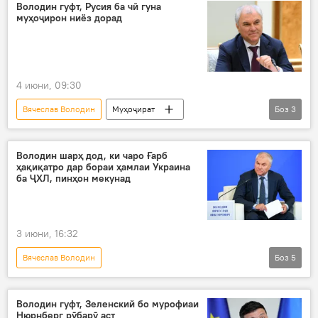
Русия
Украина
Володин гуфт, Русия ба чӣ гуна
муҳоҷирон ниёз дорад
Владимир Зеленский
Сиёсат
Путин
нома
4 июни, 09:30
Вячеслав Володин
Муҳоҷират
Боз
3
муҳоҷирони корӣ
Русия
Дар Тоҷикистон
Володин шарҳ дод, ки чаро Ғарб
ҳақиқатро дар бораи ҳамлаи Украина
ба ҶХЛ, пинҳон мекунад
3 июни, 16:32
Вячеслав Володин
Боз
5
Амалиёти вижаи Русия барои ҳимояи Донбасс: охирин хабарҳо
Русия
Украина
Ғарб
Володин гуфт, Зеленский бо мурофиаи
Нюрнберг рӯбарӯ аст