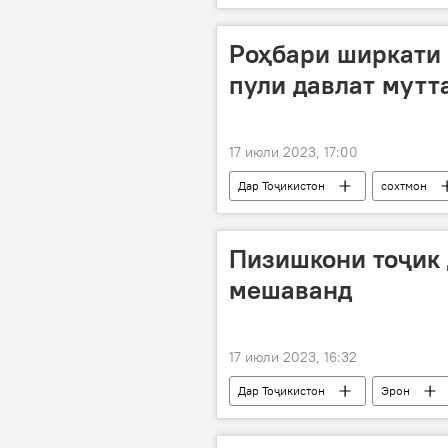
Роҳбари ширкати 
пули давлат мут
17 июли 2023, 17:00
Дар Тоҷикистон
сохтмон
Рӯйдод, ҷиноят ва ҳолатҳои фавқуло
Пизишкони тоҷик 
мешаванд
17 июли 2023, 16:32
Дар Тоҷикистон
Эрон
Тандурустӣ