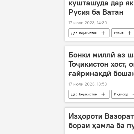
кушташуда дар як
Русия ба Ватан
17 июли 2023, 14:30
Дар Тоҷикистон
Русия
муҳоҷирони корӣ
садама
Бонки миллӣ аз ш
Тоҷикистон хост, 
ғайринақдӣ боша
17 июли 2023, 13:58
Дар Тоҷикистон
Иқтисод
Изҳороти Вазорат
бораи ҳамла ба п