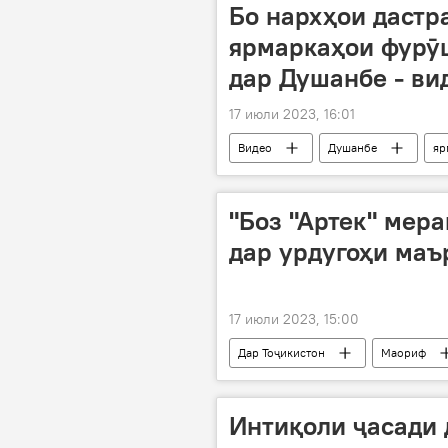
Бо нархҳои дастр
ярмаркаҳои фурӯ
дар Душанбе - ви
17 июли 2023, 16:01
Видео
Душанбе
яр
Суғд
Хатлон
"Боз "Артек" мера
дар урдугоҳи маъ
17 июли 2023, 15:00
Дар Тоҷикистон
Маориф
аълочӣ
Интиқоли ҷасади 