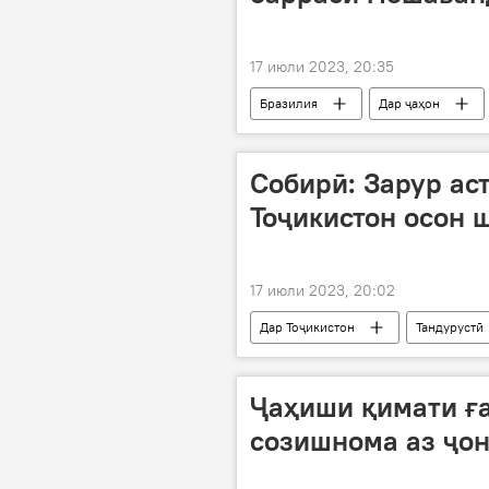
17 июли 2023, 20:35
Бразилия
Дар ҷаҳон
Собирӣ: Зарур ас
Тоҷикистон осон 
17 июли 2023, 20:02
Дар Тоҷикистон
Тандурустӣ
маводи доруворӣ
вуруд
Ҷаҳиши қимати ға
созишнома аз ҷон