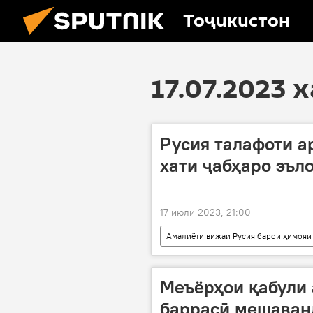
Тоҷикистон
17.07.2023 
Русия талафоти а
хати ҷабҳаро эъл
17 июли 2023, 21:00
Амалиёти вижаи Русия барои ҳимояи
Дар Русия
Донбасс
Меъёрҳои қабули 
баррасӣ мешаван