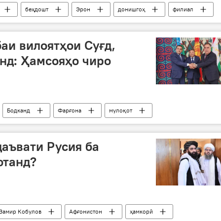
беҳдошт
Эрон
донишгоҳ
филиал
ҳамкорӣ
аи вилоятҳои Суғд,
нд: Ҳамсояҳо чиро
Бодканд
Фарғона
мулоқот
Аҳмадзода
даъвати Русия ба
фтанд?
Замир Кобулов
Афғонистон
ҳамкорӣ