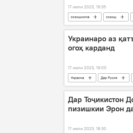
17 июли 2023, 19:35
созишнома
созиш
нархи қимат
Украинаро аз қат
огоҳ карданд
17 июли 2023, 19:00
Украина
Дар Русия
Дар Тоҷикистон Д
пизишкии Эрон да
17 июли 2023, 18:30