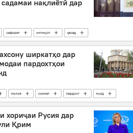
 садамаи нақлиётӣ дар
сафорат
интиқол
ҷасад
ахсону ширкатҳо дар
омодаи пардохтҳои
нд
молия
хизмат
пардохт
музд
и хориҷаи Русия дар
ули Қрим