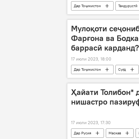
Дар Тоҷикистон
Тандурустӣ
ифтитоҳ
пизишкӣ
Мулоқоти сеҷониб
Фарғона ва Бодка
баррасӣ карданд?
17 июли 2023, 18:00
Дар Тоҷикистон
Суғд
гурӯҳи сеҷониба
Раҷаббой 
Ҳайати Толибон* 
нишастро пазиру
17 июли 2023, 17:30
Дар Русия
Маскав