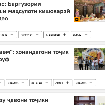
ас: Баргузории
ши маҳсулоти кишоварзӣ
део
марка
маҳсулот
кишоварзӣ
фурӯш
вем": хонандагони тоҷик
руф
урдугоҳ
хонанда
Артек
урдугоҳ
ду ҷавони тоҷики