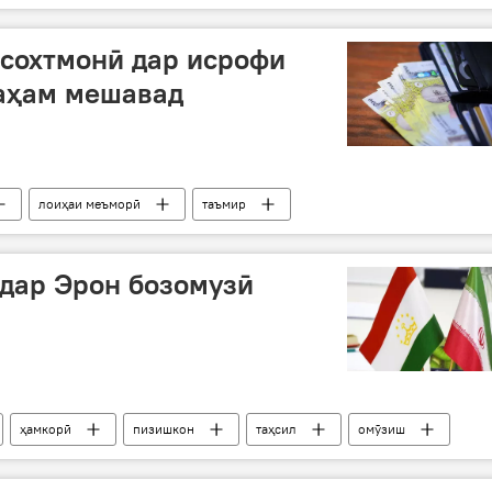
сохтмонӣ дар исрофи
таҳам мешавад
лоиҳаи меъморӣ
таъмир
да
коррупсия
дар Эрон бозомузӣ
ҳамкорӣ
пизишкон
таҳсил
омӯзиш