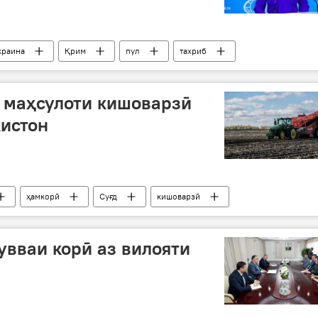
краина
Қрим
пул
тахриб
Киев
 маҳсулоти кишоварзӣ
истон
ҳамкорӣ
Суғд
кишоварзӣ
увваи корӣ аз вилояти