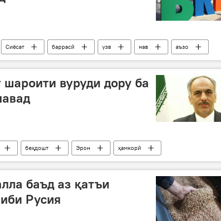
Сиёсат
баррасӣ
узв
нав
аъзо
т шароити вуруди дору ба
шавад
беҳдошт
Эрон
ҳамкорӣ
лла баъд аз қатъи
иби Русия