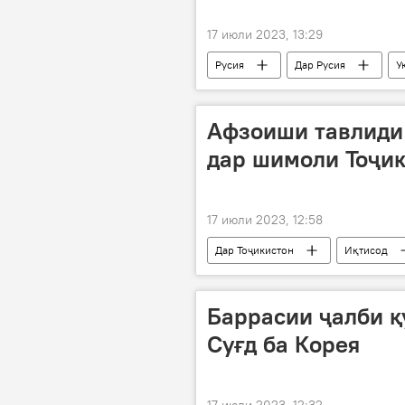
17 июли 2023, 13:29
Русия
Дар Русия
У
ҳамлаи террористӣ
таркиш
Афзоиши тавлиди
дар шимоли Тоҷик
17 июли 2023, 12:58
Дар Тоҷикистон
Иқтисод
Баррасии ҷалби қ
Суғд ба Корея