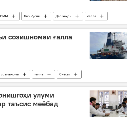
СММ
Дар Русия
Дар ҷаҳон
ғалла
ъи созишномаи ғалла
созишнома
ғалла
Сиёсат
онишгоҳи улуми
р таъсис меёбад