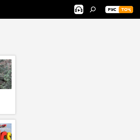
РУС
ТОҶ