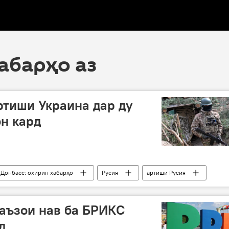
хабарҳо аз
ртиши Украина дар ду
он кард
 Донбасс: охирин хабарҳо
Русия
артиши Русия
Украина
талафот
амалиёти вижа
аъзои нав ба БРИКС
д