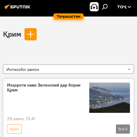
ТОҶ
Тоҷикистон
Қрим
Интихоби замон
Изҳороти нави Зеленский дар бораи
Қрим
29 июли, 13:41
Қрим
Боз
5