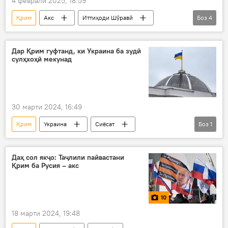
4 феврали 2025, 18:59
Қрим
Акс
Иттиҳоди Шӯравӣ
Боз
4
Ялта
конфронс
Иосиф Сталин
ИМА
Бритониё
Дар Қрим гуфтанд, ки Украина ба зудӣ
сулҳхоҳӣ мекунад
30 марти 2024, 16:49
Қрим
Украина
Сиёсат
Боз
1
Амалиёти вижаи Русия барои ҳимояи Донбасс: охирин хабарҳо
Даҳ сол якҷо: Таҷлили пайвастани
Қрим ба Русия – акс
10
18 марти 2024, 19:48