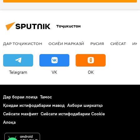
Илон Маск
интернет
Украина
низомӣ
Тоҷикистон
ДАР ТОҶИКИСТОН
ОСИЁИ МАРКАЗӢ
РУСИЯ
СИЁСАТ
ИҚ
Telegram
VK
OK
Дар бораи лоиҳа
Тамос
Қоидаи истифодабарии мавод
Ахбори ширкатҳо
Сиёсати махфият
Сиёсати истифодабарии Cookie
Алоқа