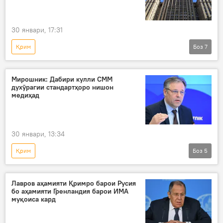
30 январи, 17:31
Қрим
Боз
7
Амалиёти вижаи Русия барои ҳимояи Донбасс: охирин хабарҳо
Русия
Донбасс
Сиёсат
Мирошник: Дабири кулли СММ
духӯрагии стандартҳоро нишон
музокирот
Антонио Гутерриш
СММ
медиҳад
30 январи, 13:34
Қрим
Боз
5
Амалиёти вижаи Русия барои ҳимояи Донбасс: охирин хабарҳо
Русия
Донбасс
Дар ҷаҳон
Лавров аҳамияти Қримро барои Русия
бо аҳамияти Гренландия барои ИМА
Сиёсат
муқоиса кард