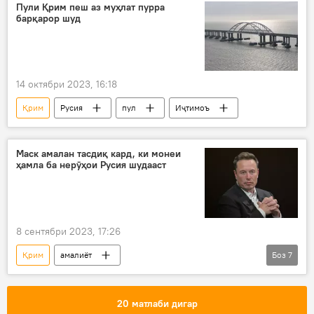
Дар Русия
Украина
Пули Қрим пеш аз муҳлат пурра
барқарор шуд
ҳавопаймои бесарнишин
нобуд
14 октябри 2023, 16:18
Қрим
Русия
пул
Иҷтимоъ
Маск амалан тасдиқ кард, ки монеи
ҳамла ба нерӯҳои Русия шудааст
8 сентябри 2023, 17:26
Қрим
амалиёт
Боз
7
Амалиёти вижаи Русия барои ҳимояи Донбасс: охирин хабарҳо
Дар ҷаҳон
Амният ва мудофиа
20 матлаби дигар