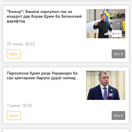
Амалиёти вижаи Русия барои ҳимояи Донбасс: охирин хабарҳо
Украина
амалиёти вижа
"Бемор": Вакили парлумон пас аз
изҳорот дар бораи Қрим ба Зеленский
Владимир Зеленский
низоъ
дарафтод
25 июни, 18:02
Қрим
Боз
5
Амалиёти вижаи Русия барои ҳимояи Донбасс: охирин хабарҳо
Украина
Сиёсат
вакил
Парлумони Қрим роҳи Украинаро ба
сӯи ҳамгироии Аврупо дурӯғ номид
Владимир Зеленский
7 июни, 16:55
Қрим
Боз
5
Амалиёти вижаи Русия барои ҳимояи Донбасс: охирин хабарҳо