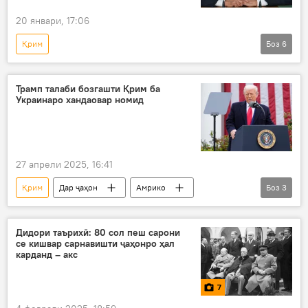
20 январи, 17:06
Қрим
Боз
6
Амалиёти вижаи Русия барои ҳимояи Донбасс: охирин хабарҳо
Сергей Лавров
Украина
Трамп талаби бозгашти Қрим ба
Украинаро хандаовар номид
амалиёти вижа
Амният ва мудофиа
ИМА
27 апрели 2025, 16:41
Қрим
Дар ҷаҳон
Амрико
Боз
3
Доналд Трамп
Украина
Сиёсат
Дидори таърихӣ: 80 сол пеш сарони
се кишвар сарнавишти ҷаҳонро ҳал
карданд – акс
7