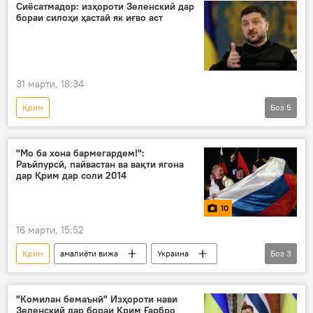
Дар Русия
Украина
АвруОсиё
Сиёсатмадор: изҳороти Зеленский дар
бораи силоҳи ҳастаӣ як иғво аст
Аврупо
31 марти, 18:34
Қрим
Боз
5
Амалиёти вижаи Русия барои ҳимояи Донбасс: охирин хабарҳо
Владимир Зеленский
ҳастаӣ
"Мо ба хона бармегардем!":
Раъйпурсӣ, пайвастан ва вақти ягона
ҷанги ҳастаӣ
аслиҳа
дар Қрим дар соли 2014
10
16 марти, 15:52
Қрим
амалиёти вижа
Украина
Боз
3
Русия
Дар Русия
Акс
"Комилан бемаънӣ" Изҳороти нави
Зеленский дар бораи Қрим Ғарбро