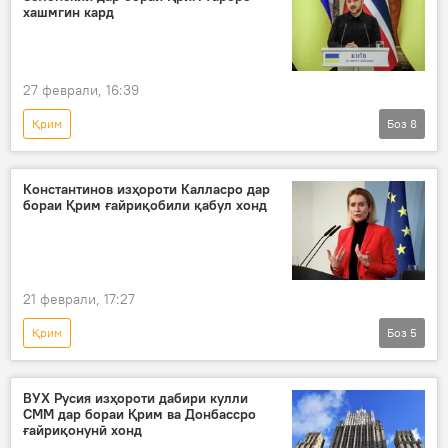
хашмгин кард
27 феврали, 16:39
Қрим
Боз
8
Амалиёти вижаи Русия барои ҳимояи Донбасс: охирин хабарҳо
Украина
амалиёти вижа
Константинов изҳороти Калласро дар
бораи Қрим ғайриқобили қабул хонд
Владимир Зеленский
ҳудуд
низоъ
Ғарб
Сиёсат
21 феврали, 17:27
Қрим
Боз
5
Амалиёти вижаи Русия барои ҳимояи Донбасс: охирин хабарҳо
Украина
Русия
Аврупо
ВУХ Русия изҳороти дабири кулли
СММ дар бораи Қрим ва Донбассро
Сиёсат
ғайриқонунӣ хонд