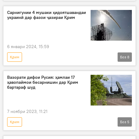
Украина
Донбасс
Амалиёти вижаи Русия барои ҳимояи Донбасс: охирин хабарҳо
Сарнигунии 4 мушаки ҳидоятшавандаи
украинӣ дар фазои ҷазираи Қрим
6 январи 2024, 15:59
Қрим
Боз
8
Амалиёти вижаи Русия барои ҳимояи Донбасс: охирин хабарҳо
Русия
Дар Русия
амалиёти вижа
Вазорати дифои Русия: ҳамлаи 17
ҳавопаймои бесарнишин дар Қрим
Украина
Донбасс
мушак
бартараф шуд
ҳамлаи мушакӣ
7 ноябри 2023, 11:21
Қрим
Боз
5
Амалиёти вижаи Русия барои ҳимояи Донбасс: охирин хабарҳо