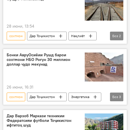
28 июни, 13:54
сохтмон
Дар Тоҷикистон
Нақлиёт
Боз
2
роҳи оҳан
Суғд
Бонки АвруОсиёии Рушд барои
сохтмони НБО Роғун 30 миллион
доллар ҷудо мекунад
26 июни, 16:31
сохтмон
Дар Тоҷикистон
Энергетика
Боз
3
НБО "Роғун"
БАОР
маблағгузорӣ
Дар Варзоб Маркази техникии
Федератсияи футболи Тоҷикистон
ифтитоҳ шуд