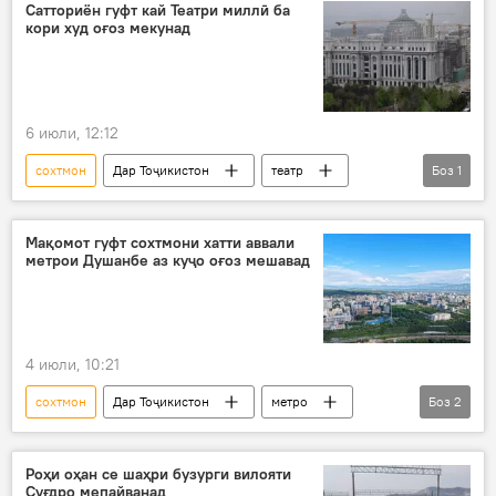
Сатториён гуфт кай Театри миллӣ ба
кори худ оғоз мекунад
6 июли, 12:12
сохтмон
Дар Тоҷикистон
театр
Боз
1
Фарҳанг
Мақомот гуфт сохтмони хатти аввали
метрои Душанбе аз куҷо оғоз мешавад
4 июли, 10:21
сохтмон
Дар Тоҷикистон
метро
Боз
2
Душанбе
Нақлиёт
Роҳи оҳан се шаҳри бузурги вилояти
Суғдро мепайванад