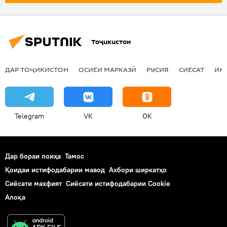
Тоҷикистон
ДАР ТОҶИКИСТОН
ОСИЁИ МАРКАЗӢ
РУСИЯ
СИЁСАТ
ИҚ
Telegram
VK
OK
Дар бораи лоиҳа
Тамос
Қоидаи истифодабарии мавод
Ахбори ширкатҳо
Сиёсати махфият
Сиёсати истифодабарии Cookie
Алоқа