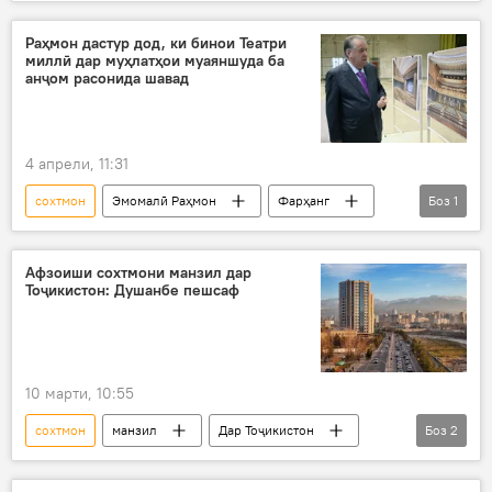
коргоҳ
Узбекистон
истеҳсол
Раҳмон дастур дод, ки бинои Театри
миллӣ дар муҳлатҳои муаяншуда ба
анҷом расонида шавад
4 апрели, 11:31
сохтмон
Эмомалӣ Раҳмон
Фарҳанг
Боз
1
театр
Афзоиши сохтмони манзил дар
Тоҷикистон: Душанбе пешсаф
10 марти, 10:55
сохтмон
манзил
Дар Тоҷикистон
Боз
2
омор
Кумитаи меъморӣ ва сохтмони ҶТ