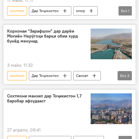
17 майи, 17:11
сохтмон
Дар Тоҷикистон
омор
Боз
1
манзил
Корхонаи “Зарафшон” дар дарёи
Моғиён Нерӯгоҳи барқи обии хурд
бунёд мекунад
3 майи, 11:32
сохтмон
Дар Тоҷикистон
Саноат
Боз
3
Энергетика
ширкати "Зарафшон"
сохтмони нерӯгоҳ
Сохтмони манзил дар Тоҷикистон 1,7
баробар афзудааст
27 апрели, 09:41