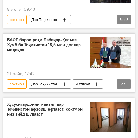
8 июни, 09:43
сохтмон
Дар Тоҷикистон
Боз
3
корҳои сохтмонӣ
манзил
сохтмони манзилҳо
Душанбе
БАОР барои роҳи Лабиҷар-Қалъаи
Хумб ба Тоҷикистон 18,5 млн доллар
медиҳад
21 майи, 17:42
сохтмон
Дар Тоҷикистон
Иқтисод
Боз
5
БАОР
Нақлиёт
роҳ
сармоягузорӣ
қарздиҳӣ
Хусусигардонии манзил дар
Тоҷикистон афзоиш ёфтааст: сохтмон
низ зиёд шудааст