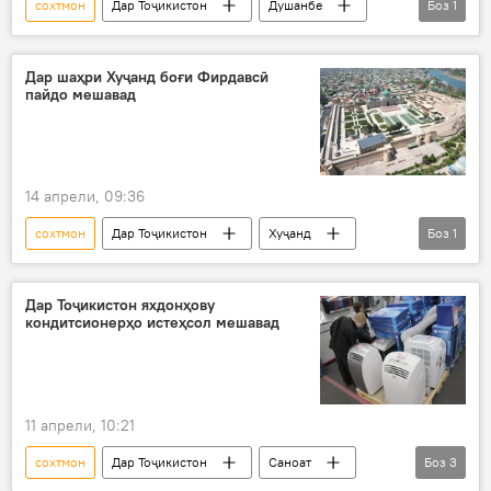
сохтмон
Дар Тоҷикистон
Душанбе
Боз
1
омор
Дар шаҳри Хуҷанд боғи Фирдавсӣ
пайдо мешавад
14 апрели, 09:36
сохтмон
Дар Тоҷикистон
Хуҷанд
Боз
1
шаҳр
Дар Тоҷикистон яхдонҳову
кондитсионерҳо истеҳсол мешавад
11 апрели, 10:21
сохтмон
Дар Тоҷикистон
Саноат
Боз
3