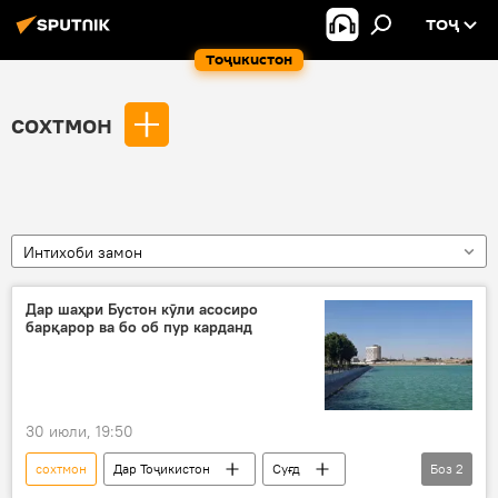
ТОҶ
Тоҷикистон
сохтмон
Интихоби замон
Дар шаҳри Бустон кӯли асосиро
барқарор ва бо об пур карданд
30 июли, 19:50
сохтмон
Дар Тоҷикистон
Суғд
Боз
2