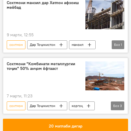
Сохтмони манзил дар Хатлон афзоиш
меёбад
9 марти, 12:55
сохтмон
Дар Тоҷикистон
манзил
Боз
1
Хатлон
Сохтмони "Комбинати металлургии
тоҷик" 50% анҷом ёфтааст
7 марти, 11:23
сохтмон
Дар Тоҷикистон
коргоҳ
Боз
3
Саноат
Суғд
Комбинати металлургии Тоҷикистон
20 матлаби дигар