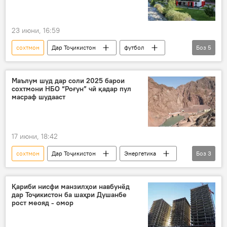
23 июни, 16:59
сохтмон
Дар Тоҷикистон
футбол
Боз
5
ФФТ
Варзоб
иншоот
Эмомалӣ Раҳмон
Рустами Эмомалӣ
Маълум шуд дар соли 2025 барои
сохтмони НБО “Роғун” чӣ қадар пул
масраф шудааст
17 июни, 18:42
сохтмон
Дар Тоҷикистон
Энергетика
Боз
3
НБО "Роғун"
Иқтисод
молия
Қариби нисфи манзилҳои навбунёд
дар Тоҷикистон ба шаҳри Душанбе
рост меояд - омор