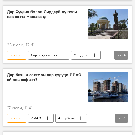
Бӯстон
иншоот
Дар Хуҷанд болои Сирдарё ду пули
нав сохта мешаванд
28 июли, 12:41
сохтмон
Дар Тоҷикистон
Сирдарё
Боз
4
Хуҷанд
Суғд
пул
Нақлиёт
Дар бахши сохтмон дар ҳудуди ИИАО
кӣ пешсаф аст?
17 июли, 11:41
сохтмон
ИИАО
АвруОсиё
Боз
1
Иқтисод