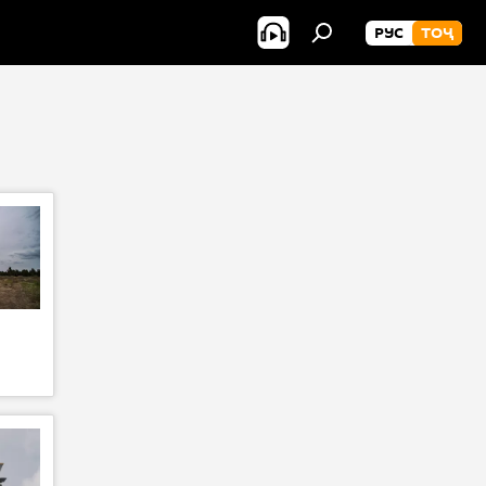
РУС
ТОҶ