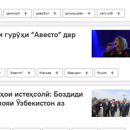
ҳамкорӣ
равобит
донишҷӯён
лату кӯб
Сафири Русия
и гурӯҳи “Авесто” дар
"Авесто"
Маскав
Фарҳанг
Русия
ҳои истеҳсолӣ: Боздиди
ояи Ӯзбекистон аз