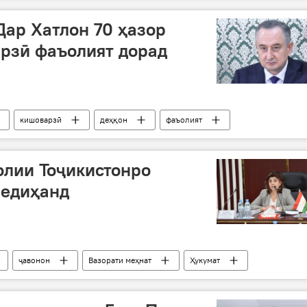
Дар Хатлон 70 ҳазор
рзӣ фаъолият дорад
кишоварзӣ
деҳқон
фаъолият
олии Тоҷикистонро
медиҳанд
ҷавонон
Вазорати меҳнат
Ҳукумат