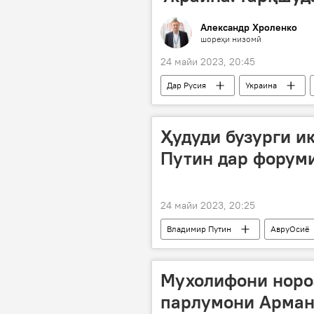
Александр Хроленко
шореҳи низомӣ
24 майи 2023, 20:45
Дар Русия
Украина
Аврупо
Донбасс
Ҳудуди бузурги и
Путин дар форум
24 майи 2023, 20:25
Владимир Путин
АвруОсиё
равобит
Сиёсат
Ру
Мухолифони норо
парлумони Арман