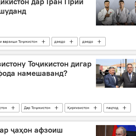
икистон дар Гран Прии
шуданд
и варзиши Тоҷикистон
дзюдо
дзюдо
истону Тоҷикистон дигар
ифода намешаванд?
стон
Дар Тоҷикистон
Қирғизистон
паҳпод
мадзода
Бодканд
Исфара
дар ҷаҳон афзоиш