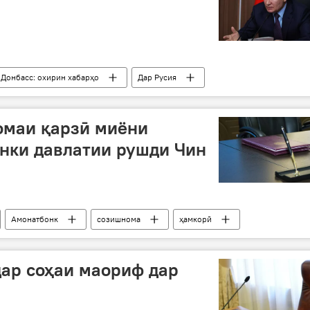
 Донбасс: охирин хабарҳо
Дар Русия
давлатҳо
эҳтиром
омаи қарзӣ миёни
нки давлатии рушди Чин
Амонатбонк
созишнома
ҳамкорӣ
од
молия
дар соҳаи маориф дар