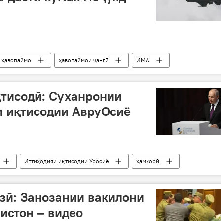
ҳавопаймо
ҳавопаймои ҷангӣ
ИМА
қтисодӣ: Суханронии
и иқтисодии АвруОсиё
Иттиҳодияи иқтисодии Уросиё
ҳамкорӣ
сия
Дар Русия
зӣ: Занозании вакилони
истон – видео