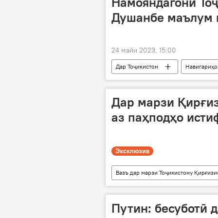
Намояндагони Тоҷ
Душанбе маълум 
24 майи 2023, 15:00
Дар Тоҷикистон
Навигариҳо
намояндагӣ
Дар марзи Қирғиз
аз паҳподҳо ист
Эксклюзив
Вазъ дар марзи Тоҷикистону Қирғизи
марз
истифода
Аҳ
Путин: бесуботӣ 