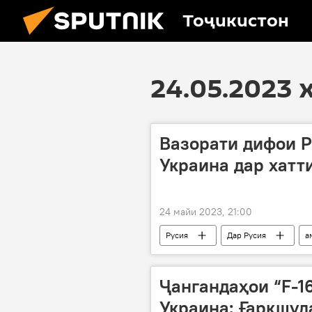
Тоҷикистон
24.05.2023 
Вазорати дифои Р
Украина дар хатт
24 майи 2023, 21:00
Русия
Дар Русия
а
Вазорати дифоъи Русия
Ҷангандаҳои “F-1
Украина: Ғарқшуд