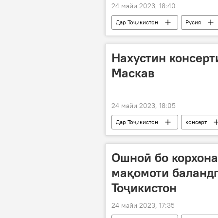
24 майи 2023, 18:40
Дар Тоҷикистон
Русия
боздошт
муҳоҷирони корӣ
Нахустин консерт
Маскав
24 майи 2023, 18:05
Дар Тоҷикистон
консерт
Ошноӣ бо корхона
мақомоти баландп
Тоҷикистон
24 майи 2023, 17:35