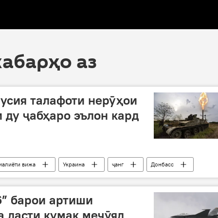
хабарҳо аз
усия талафоти нерӯҳои
и ду ҷабҳаро эълон кард
малиёти вижа
Украина
ҷанг
Донбасс
6” барои артиши
а дасти кумак меҷӯяд