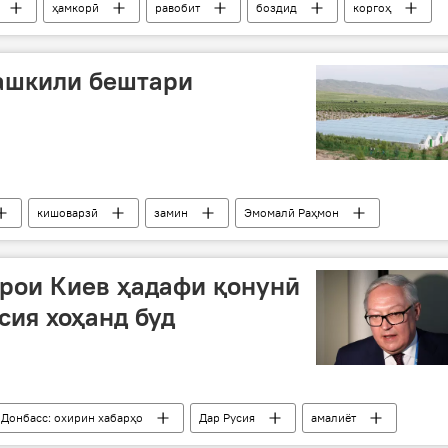
ҳамкорӣ
равобит
боздид
коргоҳ
ташкили бештари
кишоварзӣ
замин
Эмомалӣ Раҳмон
барои Киев ҳадафи қонунӣ
сия хоҳанд буд
 Донбасс: охирин хабарҳо
Дар Русия
амалиёт
Пентагон
Сергей Лавров