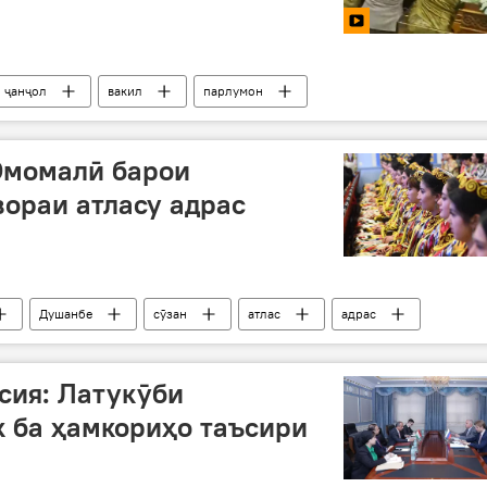
ҷанҷол
вакил
парлумон
Эмомалӣ барои
ораи атласу адрас
Душанбе
сӯзан
атлас
адрас
сия: Латукӯби
 ба ҳамкориҳо таъсири