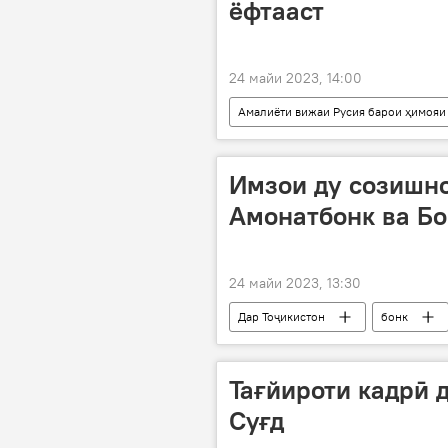
ёфтааст
24 майи 2023, 14:00
Амалиёти вижаи Русия барои ҳимояи
Амният ва мудофиа
Ғарб
Имзои ду созишн
Амонатбонк ва Бо
24 майи 2023, 13:30
Дар Тоҷикистон
бонк
қарзҳо
Чин
Иқтис
Тағйироти кадрӣ 
Суғд