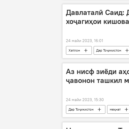
Давлаталӣ Саид: 
хоҷагиҳои кишова
24 майи 2023, 16:01
Хатлон
Дар Тоҷикистон
Аз нисф зиёди аҳ
ҷавонон ташкил 
24 майи 2023, 15:30
Дар Тоҷикистон
меҳнат