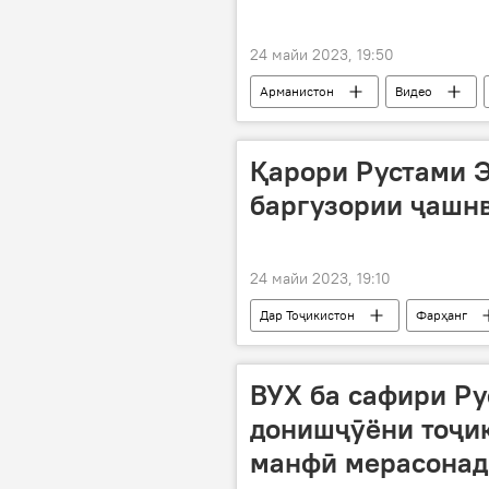
24 майи 2023, 19:50
Арманистон
Видео
Қарори Рустами 
баргузории ҷашнв
24 майи 2023, 19:10
Дар Тоҷикистон
Фарҳанг
ВУХ ба сафири Ру
донишҷӯёни тоҷик
манфӣ мерасонад