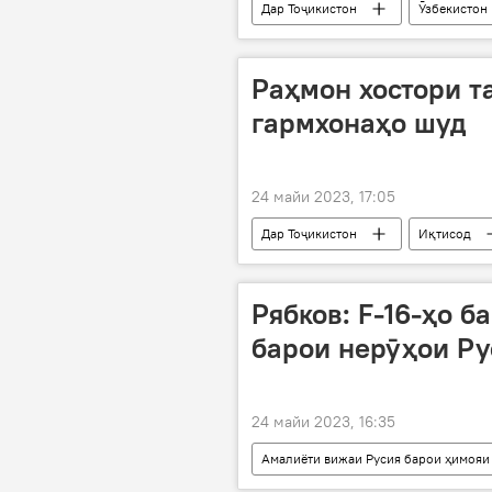
Дар Тоҷикистон
Ӯзбекистон
Саноат
Раҳмон хостори 
гармхонаҳо шуд
24 майи 2023, 17:05
Дар Тоҷикистон
Иқтисод
Турсунзода
Рябков: F-16-ҳо 
барои нерӯҳои Ру
24 майи 2023, 16:35
Амалиёти вижаи Русия барои ҳимояи
Амният ва мудофиа
Украина