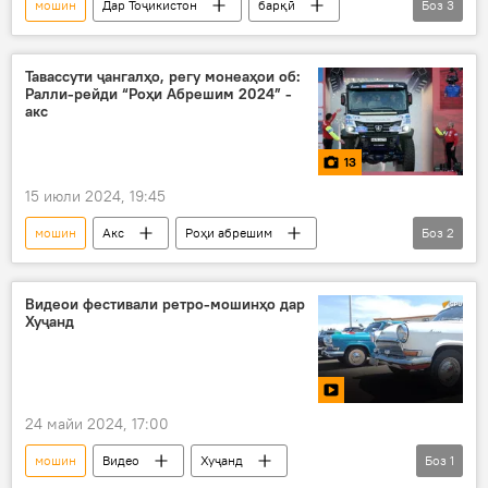
мошин
Дар Тоҷикистон
барқӣ
Боз
3
истеҳсол
Саноат
Шералӣ Кабир
Тавассути ҷангалҳо, регу монеаҳои об:
Ралли-рейди “Роҳи Абрешим 2024” -
акс
13
15 июли 2024, 19:45
мошин
Акс
Роҳи абрешим
Боз
2
мусобиқа
пойга
Видеои фестивали ретро-мошинҳо дар
Хуҷанд
24 майи 2024, 17:00
мошин
Видео
Хуҷанд
Боз
1