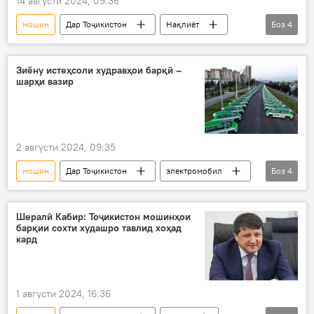
14 августи 2024, 09:36
мошин
Дар Тоҷикистон
Нақлиёт
Боз
4
зиреҳпӯшҳо
коргоҳ
истеҳсол
Саноат
Зиёну истеҳсоли худравҳои барқӣ –
шарҳи вазир
2 августи 2024, 09:35
мошин
Дар Тоҷикистон
электромобил
Боз
4
барқӣ
тавлид
Саноат
Шералӣ Кабир
Шералӣ Кабир: Тоҷикистон мошинҳои
барқии сохти худашро тавлид хоҳад
кард
1 августи 2024, 16:36