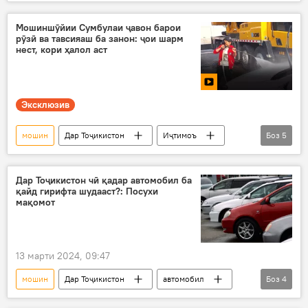
"Авто-ретро Душанбе"
Мошиншӯйии Сумбулаи ҷавон барои
рӯзӣ ва тавсияаш ба занон: ҷои шарм
нест, кори ҳалол аст
Эксклюзив
мошин
Дар Тоҷикистон
Иҷтимоъ
Боз
5
Видео
Хуҷанд
шустушӯ
ҳалол
ҷойи кор
Дар Тоҷикистон чӣ қадар автомобил ба
қайд гирифта шудааст?: Посухи
мақомот
13 марти 2024, 09:47
мошин
Дар Тоҷикистон
автомобил
Боз
4
воридот
қайд
Нақлиёт