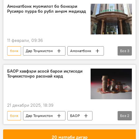
Амонатбонк
Амонатбонк муомилот бо бонкҳои
Русияро пурра бо рубл анҷом медиҳад
11 феврали, 09:36
бонк
Дар Тоҷикистон
Амонатбонк
Боз
3
ҳамкорӣ
додугирифт
молия
БАОР хавфҳои асосӣ барои иқтисоди
Тоҷикистонро расонаӣ кард
21 декабри 2025, 18:39
бонк
Дар Тоҷикистон
БАОР
Боз
2
Иқтисод
молия
20 матлаби дигар