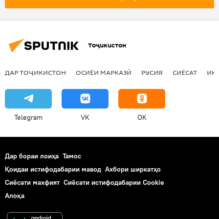
Тоҷикистон
ДАР ТОҶИКИСТОН
ОСИЁИ МАРКАЗӢ
РУСИЯ
СИЁСАТ
ИҚ
Telegram
VK
OK
Дар бораи лоиҳа
Тамос
Қоидаи истифодабарии мавод
Ахбори ширкатҳо
Сиёсати махфият
Сиёсати истифодабарии Cookie
Алоқа