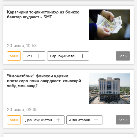
таваррум
нарх
меъёри бозтамвил
Қарзгирии тоҷикистониҳо аз бонкҳо
бештар шудааст - БМТ
20 июли, 10:53
бонк
БМТ
Дар Тоҷикистон
Боз
2
қарздиҳӣ
Иқтисод
"Амонатбонк" фоизҳои қарзии
ипотекиро поин овардааст: хонахарӣ
зиёд мешавад?
20 июли, 09:35
бонк
Дар Тоҷикистон
Амонатбонк
Боз
3
Иқтисод
қарздиҳӣ
манзил