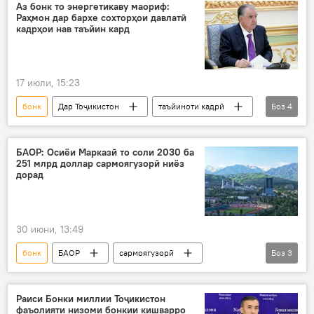
Аз бонк то энергетикаву маориф:
Раҳмон дар бархе сохторҳои давлатӣ
кадрҳои нав таъйин кард
17 июли, 15:23
бонк
Дар Тоҷикистон
таъйиноти кадрӣ
Боз
4
Эмомалӣ Раҳмон
тағйироти кадрӣ
тағйирот
Маориф
БАОР: Осиёи Марказӣ то соли 2030 ба
251 млрд доллар сармоягузорӣ ниёз
дорад
30 июни, 13:49
бонк
БАОР
сармоягузорӣ
Боз
3
Дар Тоҷикистон
Осиёи Марказӣ
Иқтисод
Раиси Бонки миллии Тоҷикистон
фаъолияти низоми бонкии кишварро