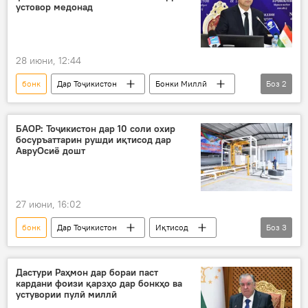
устовор медонад
28 июни, 12:44
бонк
Дар Тоҷикистон
Бонки Миллӣ
Боз
2
Иқтисод
молия
БАОР: Тоҷикистон дар 10 соли охир
босуръаттарин рушди иқтисод дар
АвруОсиё дошт
27 июни, 16:02
бонк
Дар Тоҷикистон
Иқтисод
Боз
3
БАОР
рушд
молия
Дастури Раҳмон дар бораи паст
кардани фоизи қарзҳо дар бонкҳо ва
устувории пулӣ миллӣ