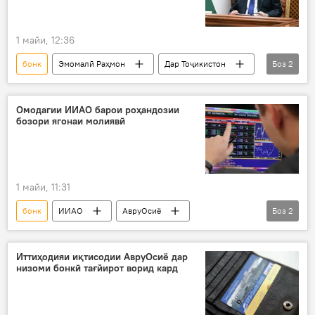
1 майи, 12:36
бонк
Эмомалӣ Раҳмон
Дар Тоҷикистон
Боз
2
молия
Иқтисод
Омодагии ИИАО барои роҳандозии
бозори ягонаи молиявӣ
1 майи, 11:31
бонк
ИИАО
АвруОсиё
Боз
2
Иқтисод
молия
ҳамкорӣ
Иттиҳодияи иқтисодии АвруОсиё дар
низоми бонкӣ тағйирот ворид кард