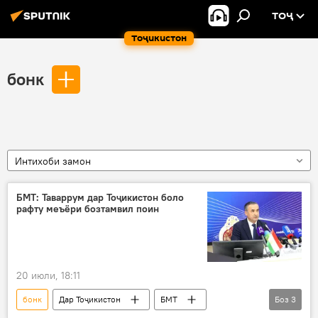
ТОҶ
Тоҷикистон
бонк
Интихоби замон
БМТ: Таваррум дар Тоҷикистон боло
рафту меъёри бозтамвил поин
20 июли, 18:11
бонк
Дар Тоҷикистон
БМТ
Боз
3