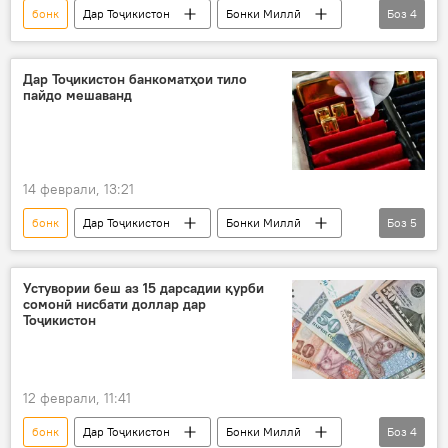
бонк
Дар Тоҷикистон
Бонки Миллӣ
Боз
4
молия
раддабандӣ
Иқтисод
рейтинг
Дар Тоҷикистон банкоматҳои тило
пайдо мешаванд
14 феврали, 13:21
бонк
Дар Тоҷикистон
Бонки Миллӣ
Боз
5
тилло
хариду фурӯш
дастгоҳ
Иқтисод
молия
Устувории беш аз 15 дарсадии қурби
сомонӣ нисбати доллар дар
Тоҷикистон
12 феврали, 11:41
бонк
Дар Тоҷикистон
Бонки Миллӣ
Боз
4