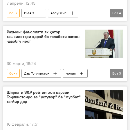
7 апрели, 12:43
бонк
ИИАО
АвруОсиё
Боз
4
ҳисоббаробаркунӣ
ИДМ
Иқтисод
ҳамкорӣ
Раҳмон: фаъолияти як қатор
ташкилотҳои қарзӣ ба талаботи замон
ҷавобгӯ нест
30 марти, 16:24
бонк
Дар Тоҷикистон
молия
Боз
3
Эмомалӣ Раҳмон
норозигӣ
фаъолият
Ширкати S&P рейтингҳои қарзии
Тоҷикистонро аз "устувор" ба "мусбат"
тағйир дод
16 феврали, 17:51