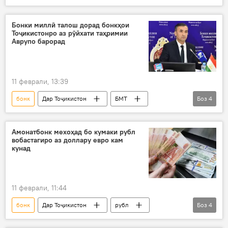
қурб
Қурби асъор
сомонӣ
доллар
Бонки миллӣ талош дорад бонкҳои
Тоҷикистонро аз рӯйхати таҳримии
Аврупо барорад
11 феврали, 13:39
бонк
Дар Тоҷикистон
БМТ
Боз
4
Бонки Миллӣ
таҳрим
Иттиҳоди Аврупо
молия
Амонатбонк мехоҳад бо кумаки рубл
вобастагиро аз доллару евро кам
кунад
11 феврали, 11:44
бонк
Дар Тоҷикистон
рубл
Боз
4
доллар
молия
Иқтисод