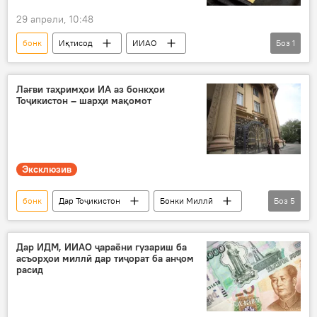
29 апрели, 10:48
бонк
Иқтисод
ИИАО
Боз
1
Иттиҳоди иқтисодии Уросиё
Лағви таҳримҳои ИА аз бонкҳои
Тоҷикистон – шарҳи мақомот
Эксклюзив
бонк
Дар Тоҷикистон
Бонки Миллӣ
Боз
5
таҳрим
Иттиҳоди Аврупо
лағв
молия
Русия
Дар ИДМ, ИИАО ҷараёни гузариш ба
асъорҳои миллӣ дар тиҷорат ба анҷом
расид