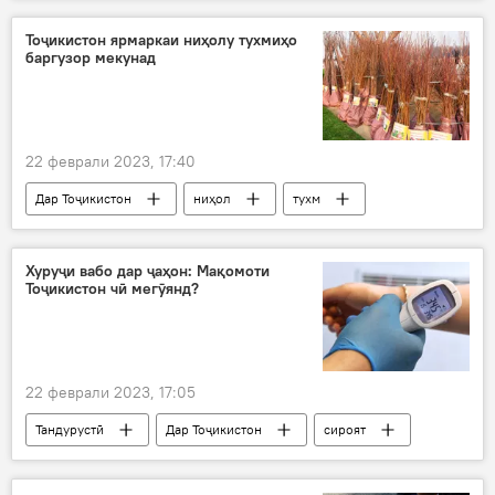
Донбасс
Украина
ҷанг
амалиёт
ҳамлагарон
артиш
Тоҷикистон ярмаркаи ниҳолу тухмиҳо
баргузор мекунад
22 феврали 2023, 17:40
Дар Тоҷикистон
ниҳол
тухм
ярмарка
Суғд
Душанбе
Хуруҷи вабо дар ҷаҳон: Мақомоти
Тоҷикистон чӣ мегӯянд?
22 феврали 2023, 17:05
Тандурустӣ
Дар Тоҷикистон
сироят
вабо
назорат