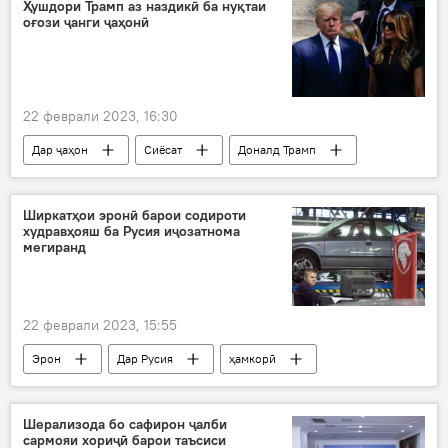
Созмони ҷаҳонии беҳдошт
Ҳушдори Трамп аз наздикӣ ба нуқтаи
оғози ҷанги ҷаҳонӣ
22 феврали 2023, 16:30
Дар ҷаҳон
Сиёсат
Доналд Трамп
Ҷо Байден
ИМА
Ширкатҳои эронӣ барои содироти
худравҳояш ба Русия иҷозатнома
мегиранд
22 феврали 2023, 15:55
Эрон
Дар Русия
ҳамкорӣ
худрав
содирот
иҷозатнома
Шерализода бо сафирон ҷалби
сармояи хориҷӣ барои таъсиси