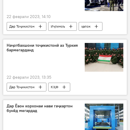
22 феврали 2023, 14:10
Дар Тоҷикистон
Иҷтимоъ
ҳалок
тарма
Мурғоб
ВМКБ
Наҷотбахшони тоҷикистонӣ аз Туркия
бармегарданд
22 феврали 2023, 13:35
Дар Тоҷикистон
КҲФ
Амният ва мудофиа
маҷруҳ
наҷот
имдодрасонӣ
заминларза
Дар Ёвон корхонаи нави гаҷкартон
бунёд мегардад