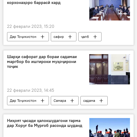
корхонаҳоро баррасӣ кард
22 феврали 2023, 15:20
Дар Тоҷикистон
сафир
ҷалб
сармоя
Саноат
коргоҳ
Вазорати хориҷаи Тоҷикистон
Шарҳи сафорат дар бораи садамаи
маргбор бо иштироки муҳоҷирони
тоҷик
22 феврали 2023, 14:45
Дар Тоҷикистон
Самара
садама
муҳоҷирони корӣ
тоҷик
сафорат
сафорати Тоҷикистон дар ФР
Ниҳоят ҷасади ҳалокшудагони тарма
дар Хоруғ ба Мурғоб расонда шуданд