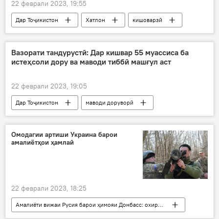
22 феврали 2023, 19:55
Дар Тоҷикистон
Хатлон
кишоварзӣ
камбудӣ
мақомот
Давлаталӣ Саид
Вазорати тандурустӣ: Дар кишвар 55 муассиса ба
истеҳсоли дору ва маводи тиббӣ машғул аст
22 феврали 2023, 19:05
Дар Тоҷикистон
маводи доруворӣ
истеҳсол
Вазорати тандурустӣ
Тандурустӣ
тиббӣ
Омодагии артиши Украина барои
амалиётҳои ҳамлаӣ
22 феврали 2023, 18:25
Амалиёти вижаи Русия барои ҳимояи Донбасс: охирин хабарҳо