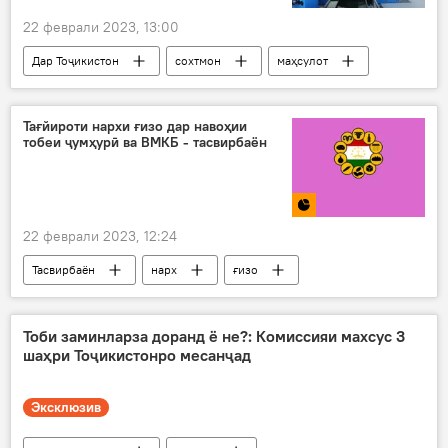
22 феврали 2023, 13:00
Дар Тоҷикистон
сохтмон
маҳсулот
Саноат
семент
Ёвон
Тағйироти нархи ғизо дар навоҳии
тобеи ҷумҳурӣ ва ВМКБ - тасвирбаён
22 феврали 2023, 12:24
Тасвирбаён
нарх
ғизо
ноҳия
орд
биринҷӣ
гӯшт
Иқтисод
Тоби заминларза доранд ё не?: Комиссияи махсус 3
шаҳри Тоҷикистонро месанҷад
Эксклюзив