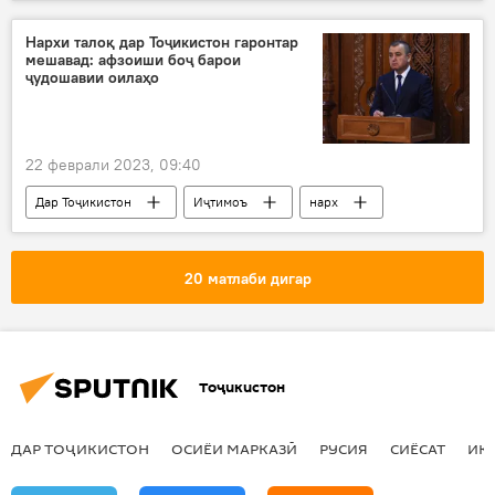
Рӯйдод, ҷиноят ва ҳолатҳои фавқулода
тарма
сел
КҲФ
Нархи талоқ дар Тоҷикистон гаронтар
мешавад: афзоиши боҷ барои
ҷудошавии оилаҳо
22 феврали 2023, 09:40
Дар Тоҷикистон
Иҷтимоъ
нарх
боҷ
вазир
адлия
СҲШ
20 матлаби дигар
Тоҷикистон
ДАР ТОҶИКИСТОН
ОСИЁИ МАРКАЗӢ
РУСИЯ
СИЁСАТ
ИҚ