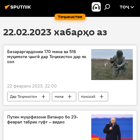
ТОҶ
Тоҷикистон
22.02.2023 хабарҳо аз
Безараргардонии 170 мина ва 516
муҳимоти ҷангӣ дар Тоҷикистон дар як
сол
22 феврали 2023, 22:00
Дар Тоҷикистон
мина
поксозӣ
ҷангӣ
сарбоз
Путин муҳофизони Ватанро бо 23-
феврал табрик гуфт – видео