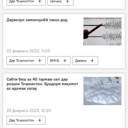
Дар Тоҷикистон
санҷиш
заминларза
бино
сохтмон
Кумитаи меъморӣ ва сохтмони ҶТ
комисия
Дарвозро заминҷунбӣ такон дод
22 феврали 2023, 11:03
Дар Тоҷикистон
ВМКБ
Дарвоз
Рӯйдод, ҷиноят ва ҳолатҳои фавқулода
заминҷунбӣ
Сабти беш аз 40 тармаю сел дар
роҳҳои Тоҷикистон: Ҳушдори мақомот
аз идомаи хатар
22 феврали 2023, 10:20
Дар Тоҷикистон