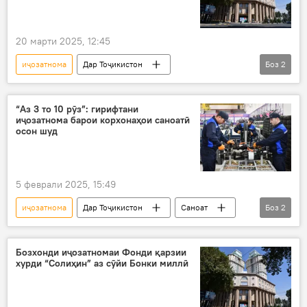
20 марти 2025, 12:45
иҷозатнома
Дар Тоҷикистон
Боз
2
Бонки Миллӣ
бозхонд
ташкилотҳо
“Аз 3 то 10 рӯз”: гирифтани
иҷозатнома барои корхонаҳои саноатӣ
осон шуд
5 феврали 2025, 15:49
иҷозатнома
Дар Тоҷикистон
Саноат
Боз
2
коргоҳ
Вазорати саноат ва технологияҳои нави Тоҷикистон
Бозхонди иҷозатномаи Фонди қарзии
хурди “Солиҳин” аз сӯйи Бонки миллӣ