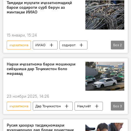
Тамдиди муҳлати иҷозатномадиҳӣ
барои содироти сурб берун аз
минтақаи ИИАО
15 январи, 15:24
иҷозатнома
ИИАО
содирот
Боз
2
Иқтисод
Дар Русия
Нархи иҷозатнома барои мошинҳои
сиёҳшиша дар Тоҷикистон боло
меравад
23 ноябри 2025, 14:26
иҷозатнома
Дар Тоҷикистон
Нақлиёт
Боз
3
мошин
худрав
ҷомеа
Русия ҳазорҳо тасдиқномаҳои
муҳоҷиронро дар бораи донистани