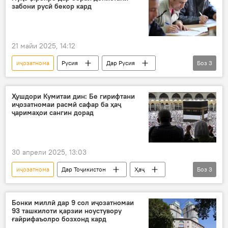
забони русӣ бекор кард
21 майи 2025, 14:12
иҷозатнома
Русия
Дар Русия
Боз
3
Муҳоҷират
забони русӣ
имтиҳон
Ҳушдори Кумитаи дин: Бе гирифтани
иҷозатномаи расмӣ сафар ба ҳаҷ
ҷаримаҳои сангин дорад
30 апрели 2025, 13:03
иҷозатнома
Дар Тоҷикистон
Ҳаҷ
Боз
3
зоирон
Кумитаи дин
Арабистони Саудӣ
Бонки миллӣ дар 9 сол иҷозатномаи
93 ташкилоти қарзии ноустувору
ғайрифаъолро бозхонд кард