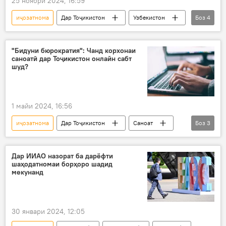
25 ноябри 2024, 16:59
иҷозатнома
Дар Тоҷикистон
Узбекистон
Боз
4
Нақлиёт
транзит
тасвиб
парлумон
"Бидуни бюрократия": Чанд корхонаи
саноатӣ дар Тоҷикистон онлайн сабт
шуд?
1 майи 2024, 16:56
иҷозатнома
Дар Тоҷикистон
Саноат
Боз
3
онлайн
Вазорати саноат ва технологияҳои нави Тоҷикистон
Дар ИИАО назорат ба дарёфти
шаҳодатномаи борҳоро шадид
коргоҳ
мекунанд
30 январи 2024, 12:05