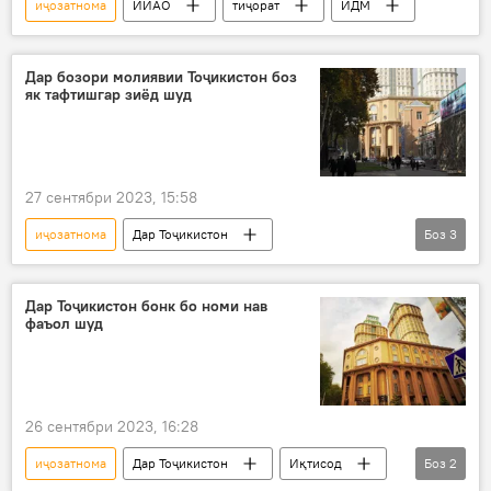
иҷозатнома
ИИАО
тиҷорат
ИДМ
Дар бозори молиявии Тоҷикистон боз
як тафтишгар зиёд шуд
27 сентябри 2023, 15:58
иҷозатнома
Дар Тоҷикистон
Боз
3
Бонки Миллӣ
ширкат
назорат
молия
Дар Тоҷикистон бонк бо номи нав
фаъол шуд
26 сентябри 2023, 16:28
иҷозатнома
Дар Тоҷикистон
Иқтисод
Боз
2