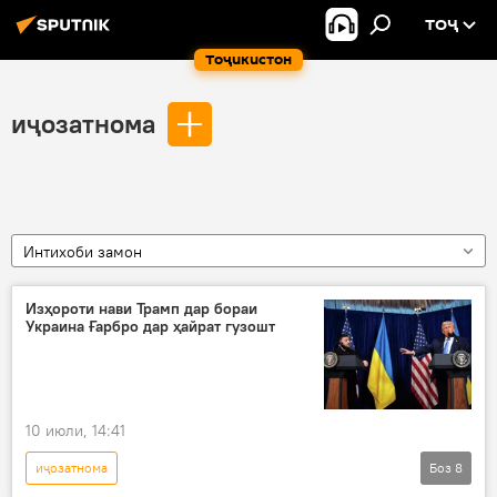
ТОҶ
Тоҷикистон
иҷозатнома
Интихоби замон
Изҳороти нави Трамп дар бораи
Украина Ғарбро дар ҳайрат гузошт
10 июли, 14:41
иҷозатнома
Боз
8