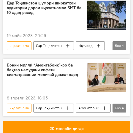
Дар Тоҷикистон шумори ширкатҳои
аудитории дорои иҷозатномаи БМТ ба
10 адад расид
19 майи 2023, 20:29
иҷозатнома
Дар Тоҷикистон
Иқтисод
Боз
4
ширкат
БМТ
Бонки Миллӣ
фаъолият
Бонки миллӣ “Амонтабонк”-ро ба
беҳтар намудани сифати
хизматрасонии молиявӣ даъват кард
8 апрели 2023, 16:05
иҷозатнома
Дар Тоҷикистон
Амонатбонк
Боз
4
молия
бонк
Бонки Миллӣ
хизматрасонӣ
20 матлаби дигар