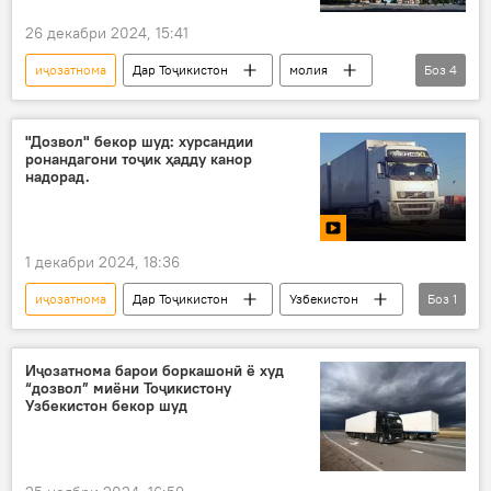
26 декабри 2024, 15:41
иҷозатнома
Дар Тоҷикистон
молия
Боз
4
бонк
БМТ
Бонки Миллӣ
бозхонд
"Дозвол" бекор шуд: хурсандии
ронандагони тоҷик ҳадду канор
надорад.
1 декабри 2024, 18:36
иҷозатнома
Дар Тоҷикистон
Узбекистон
Боз
1
Видео
Иҷозатнома барои боркашонӣ ё худ
“дозвол” миёни Тоҷикистону
Узбекистон бекор шуд