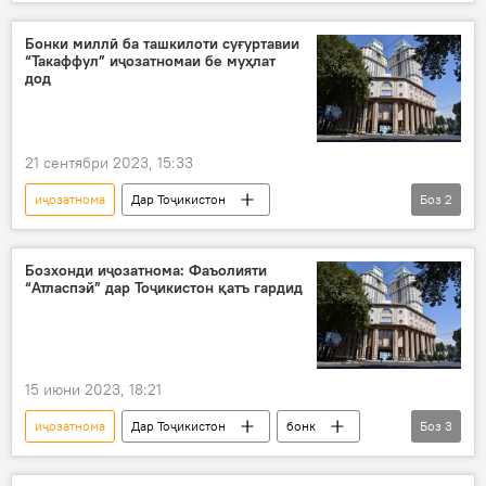
Бонки Миллӣ
хизматрасонӣ
Бонки миллӣ ба ташкилоти суғуртавии
“Такаффул” иҷозатномаи бе муҳлат
дод
21 сентябри 2023, 15:33
иҷозатнома
Дар Тоҷикистон
Боз
2
Бонки Миллӣ
суғурта
Иқтисод
Бозхонди иҷозатнома: Фаъолияти
“Атласпэй” дар Тоҷикистон қатъ гардид
15 июни 2023, 18:21
иҷозатнома
Дар Тоҷикистон
бонк
Боз
3
молия
Бонки Миллӣ
бозхонд