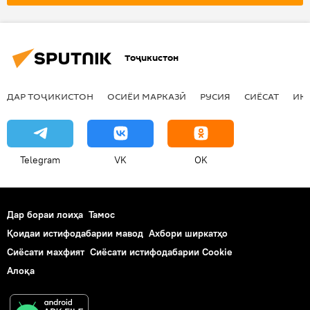
Тоҷикистон
ДАР ТОҶИКИСТОН
ОСИЁИ МАРКАЗӢ
РУСИЯ
СИЁСАТ
ИҚ
Telegram
VK
OK
Дар бораи лоиҳа
Тамос
Қоидаи истифодабарии мавод
Ахбори ширкатҳо
Сиёсати махфият
Сиёсати истифодабарии Cookie
Алоқа