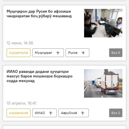
Амалиёти вижаи Русия барои ҳимояи Донбасс: охирин хабарҳо
Украина
амалиёти вижа
мушак
Муҳоҷирон дар Русия бо афзоиши
чандкаратаи боҷ рӯбарӯ мешаванд
падофанди ҳавоӣ
ИМА
истеҳсол
Доналд Трамп
12 июни, 14:36
иҷозатнома
Муҳоҷират
Русия
Боз
5
боҷ
муҳоҷир
муҳоҷирони корӣ
РВП
иқомат
ИИАО раванди додани ҳуҷҷатҳои
махсус барои мошинҳои боркашро
содда мекунад
10 апрели, 16:41
иҷозатнома
ИИАО
АвруОсиё
Боз
2
ҳамлу нақли бор
мошинҳои боркаш