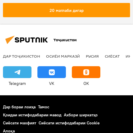
20 матлаби дигар
Тоҷикистон
ДАР ТОҶИКИСТОН
ОСИЁИ МАРКАЗӢ
РУСИЯ
СИЁСАТ
ИҚ
Telegram
VK
OK
Дар бораи лоиҳа
Тамос
Қоидаи истифодабарии мавод
Ахбори ширкатҳо
Сиёсати махфият
Сиёсати истифодабарии Cookie
Алоқа