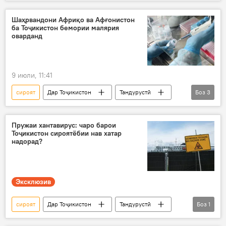
бемор
омор
Шаҳрвандони Африқо ва Афғонистон
ба Тоҷикистон бемории малярия
оварданд
9 июли, 11:41
сироят
Дар Тоҷикистон
Тандурустӣ
Боз
3
вируси нав
Африқо
Афғонистон
Пружаи хантавирус: чаро барои
Тоҷикистон сироятёбии нав хатар
надорад?
Эксклюзив
сироят
Дар Тоҷикистон
Тандурустӣ
Боз
1
вируси нав