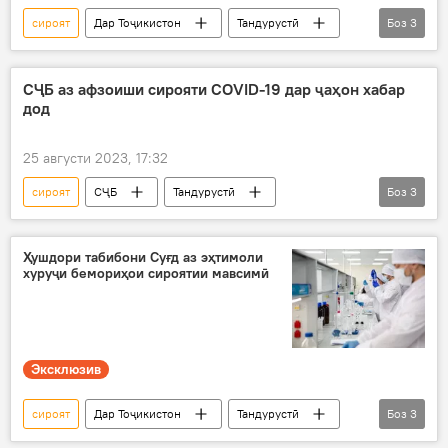
сироят
Дар Тоҷикистон
Тандурустӣ
Боз
3
бемор
Вазорати тандурустӣ
кам
СҶБ аз афзоиши сирояти COVID-19 дар ҷаҳон хабар
дод
25 августи 2023, 17:32
сироят
СҶБ
Тандурустӣ
Боз
3
Дар ҷаҳон
коронавирус
зиёд шудан
Ҳушдори табибони Суғд аз эҳтимоли
хуруҷи бемориҳои сироятии мавсимӣ
Эксклюзив
сироят
Дар Тоҷикистон
Тандурустӣ
Боз
3
бемор
Суғд
Хуҷанд