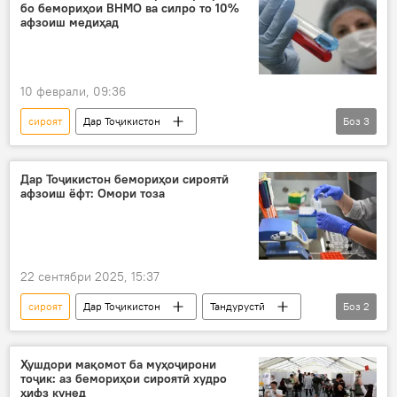
бо бемориҳои ВНМО ва силро то 10%
афзоиш медиҳад
10 феврали, 09:36
сироят
Дар Тоҷикистон
Боз
3
гирифторони ВИЧ
сил
Ҷамолиддин Абдуллозода
Тандурустӣ
Дар Тоҷикистон бемориҳои сироятӣ
афзоиш ёфт: Омори тоза
22 сентябри 2025, 15:37
сироят
Дар Тоҷикистон
Тандурустӣ
Боз
2
бемор
сиҳатӣ
Ҳушдори мақомот ба муҳоҷирони
тоҷик: аз бемориҳои сироятӣ худро
ҳифз кунед