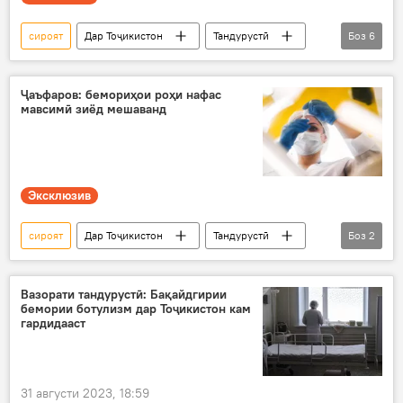
сироят
Дар Тоҷикистон
Тандурустӣ
Боз
6
бемор
мубориза
пизишк
табиб
Суғд
Хуҷанд
Ҷаъфаров: бемориҳои роҳи нафас
мавсимӣ зиёд мешаванд
Эксклюзив
сироят
Дар Тоҷикистон
Тандурустӣ
Боз
2
Наврӯз Ҷаъфаров
Вазорати тандурустӣ
Вазорати тандурустӣ: Бақайдгирии
бемории ботулизм дар Тоҷикистон кам
гардидааст
31 августи 2023, 18:59