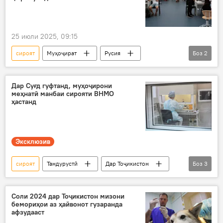
25 июли 2025, 09:15
сироят
Муҳоҷират
Русия
Боз
2
муҳоҷирони корӣ
саломатӣ
Дар Суғд гуфтанд, муҳоҷирони
меҳнатӣ манбаи сирояти ВНМО
ҳастанд
Эксклюзив
сироят
Тандурустӣ
Дар Тоҷикистон
Боз
3
ВИЧ
гирифторони ВИЧ
Суғд
Соли 2024 дар Тоҷикистон мизони
бемориҳои аз ҳайвонот гузаранда
афзудааст