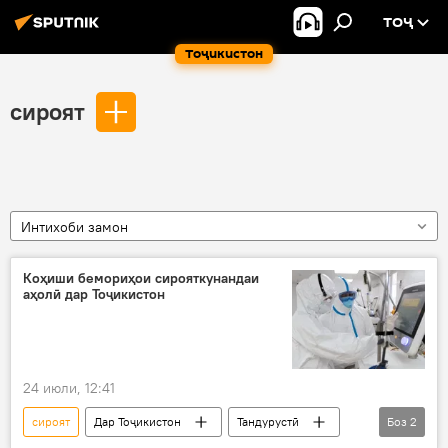
ТОҶ
Тоҷикистон
сироят
Интихоби замон
Коҳиши бемориҳои сирояткунандаи
аҳолӣ дар Тоҷикистон
24 июли, 12:41
сироят
Дар Тоҷикистон
Тандурустӣ
Боз
2