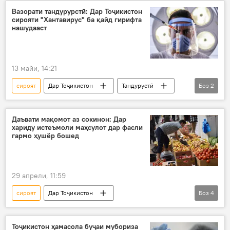
Вазорати тандурурстӣ: Дар Тоҷикистон
сирояти "Хантавирус" ба қайд гирифта
нашудааст
13 майи, 14:21
сироят
Дар Тоҷикистон
Тандурустӣ
Боз
2
вируси нав
Вазорати тандурустӣ
Даъвати мақомот аз сокинон: Дар
хариду истеъмоли маҳсулот дар фасли
гармо ҳушёр бошед
29 апрели, 11:59
сироят
Дар Тоҷикистон
Боз
4
маҳсулоти пастсифат
ғизо
Тандурустӣ
ҳавои гарм
Тоҷикистон ҳамасола буҷаи мубориза