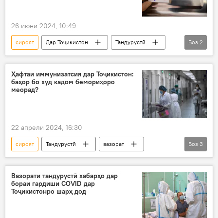
26 июни 2024, 10:49
сироят
Дар Тоҷикистон
Тандурустӣ
Боз
2
ВИЧ
Суғд
Ҳафтаи иммунизатсия дар Тоҷикистон:
баҳор бо худ кадом бемориҳоро
меорад?
22 апрели 2024, 16:30
сироят
Тандурустӣ
вазорат
Боз
3
ҳифз
иҷтимоӣ
Дар Тоҷикистон
Наврӯз Ҷаъфаров
Вазорати тандурустӣ хабарҳо дар
бораи гардиши COVID дар
Тоҷикистонро шарҳ дод