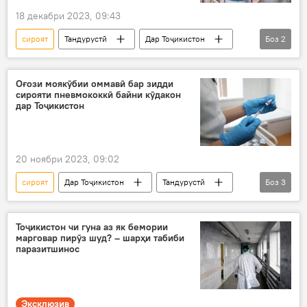
18 декабри 2023, 09:43
сироят
Тандурустӣ
Дар Тоҷикистон
Боз
2
коронавирус
Вазорати тандурустӣ
Оғози моякӯбии оммавӣ бар зидди
сирояти пневмококкӣ байни кӯдакон
дар Тоҷикистон
20 ноябри 2023, 09:02
сироят
Дар Тоҷикистон
Тандурустӣ
Боз
3
кӯдакон
эмгузаронӣ
оғоз
Тоҷикистон чи гуна аз як бемории
марговар пирӯз шуд? – шарҳи табиби
паразитшинос
Эксклюзив