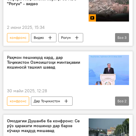
"Роғун" - видео
2 июни 2025, 15:34
конфронс
Видео
Роғун
Боз
3
НБО "Роғун"
Энергетика
меҳмонон
Раҳмон пешниҳод кард, дар
Тоҷикистон Озмоишгоҳи минтақавии
яхшиносӣ ташкил шавад
30 майи 2025, 12:28
конфронс
Дар Тоҷикистон
Боз
2
Эмомалӣ Раҳмон
пирях
Омодагии Душанбе ба конфронс: Се
рӯз ҳаракати мошинҳо дар бархе
кӯчаҳо маҳдуд мешавад