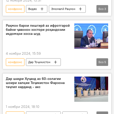
12 ноябри 2024, 15:31
конфронс
Видео
Эмомалӣ Раҳмон
Боз
3
СММ
Озарбойҷон
Боку
Раҳмон барои пешгирӣ аз ифротгароӣ
байни ҷавонон хостори роҳандозии
иқдомҳои хосса шуд
4 ноябри 2024, 15:59
конфронс
Дар Тоҷикистон
Боз
5
Эмомалӣ Раҳмон
ифротгароӣ
терроризм
Кувайт
ҷавонон
Дар шаҳри Хуҷанд аз 60-солагии
шоири халқии Тоҷикистон Фарзона
таҷлил карданд - акс
1 ноябри 2024, 18:10