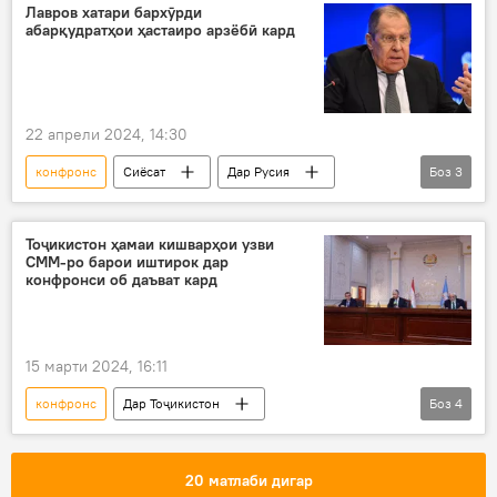
Дар ҷаҳон
Пекин
амалиёт
Лавров хатари бархӯрди
абарқудратҳои ҳастаиро арзёбӣ кард
вижа
иштирок
Швейтсария
Сиёсат
22 апрели 2024, 14:30
конфронс
Сиёсат
Дар Русия
Боз
3
Сергей Лавров
Амният ва мудофиа
ҳастаӣ
Тоҷикистон ҳамаи кишварҳои узви
СММ-ро барои иштирок дар
конфронси об даъват кард
15 марти 2024, 16:11
конфронс
Дар Тоҷикистон
Боз
4
ВУХ-и Тоҷикистон
об
даъват
Душанбе
20 матлаби дигар