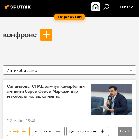
ТОҶ
Тоҷикистон
конфронс
Интихоби замон
Салимзода: СПАД ҳамчун камарбанди
амниятӣ барои Осиёи Марказӣ дар
муқобили чолишҳо нав аст
22 майи, 18:41
конфронс
коршинос
Дар Тоҷикистон
Боз
3