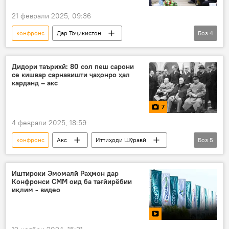
21 феврали 2025, 09:36
конфронс
Дар Тоҷикистон
Боз
4
Ҷанги дувуми ҷаҳонӣ
таърих
ҷашни 80-солагӣ
Душанбе
Дидори таърихӣ: 80 сол пеш сарони
се кишвар сарнавишти ҷаҳонро ҳал
карданд – акс
7
4 феврали 2025, 18:59
конфронс
Акс
Иттиҳоди Шӯравӣ
Боз
5
Ялта
Қрим
Иосиф Сталин
ИМА
Бритониё
Иштироки Эмомалӣ Раҳмон дар
Конфронси СММ оид ба тағйирёбии
иқлим - видео