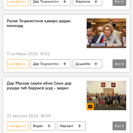
конфронс
Дар Тоҷикистон
Фарзона
Боз
2
Хуҷанд
Суғд
Русия Тоҷикистони қавиро дидан
мехоҳад
11 октябри 2024, 14:02
конфронс
Дар Тоҷикистон
Душанбе
Боз
3
Валентина Матвиенко
Сиёсат
манфиат
Дар Маскав саҳми ибни Сино дар
рушди тиб баррасӣ шуд - видео
22 августи 2024, 18:09
конфронс
Видео
Фарҳанг
Боз
2