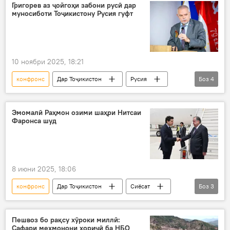
Григорев аз ҷойгоҳи забони русӣ дар
муносиботи Тоҷикистону Русия гуфт
10 ноябри 2025, 18:21
конфронс
Дар Тоҷикистон
Русия
Боз
4
ҳамкорӣ
забони русӣ
Сафири Русия
Маориф
Эмомалӣ Раҳмон озими шаҳри Нитсаи
Фаронса шуд
8 июни 2025, 18:06
конфронс
Дар Тоҷикистон
Сиёсат
Боз
3
Эмомалӣ Раҳмон
Фаронса
СММ
Пешвоз бо рақсу хӯроки миллӣ:
Сафари меҳмонони хориҷӣ ба НБО