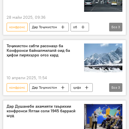
28 майи 2025, 09:36
конфронс
Дар Тоҷикистон
об
Боз
3
роҳбандӣ
Душанбе
ВКД
Тоҷикистон сабти расонаҳо ба
Конфронси байналмилалӣ оид ба
ҳифзи пиряхҳоро оғоз кард
10 апрели 2025, 11:54
конфронс
Дар Тоҷикистон
ҳифз
Боз
3
пирях
Душанбе
ВУХ-и Тоҷикистон
Дар Душанебе ахамияти таърихии
конфронси Ялтаи соли 1945 баррасӣ
шуд