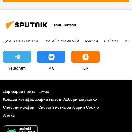
Тоҷикистон
ДАР ТОҶИКИСТОН
ОСИЁИ МАРКАЗӢ
РУСИЯ
СИЁСАТ
ИҚ
Telegram
VK
OK
Дар бораи лоиҳа
Тамос
Қоидаи истифодабарии мавод
Ахбори ширкатҳо
Сиёсати махфият
Сиёсати истифодабарии Cookie
Алоқа