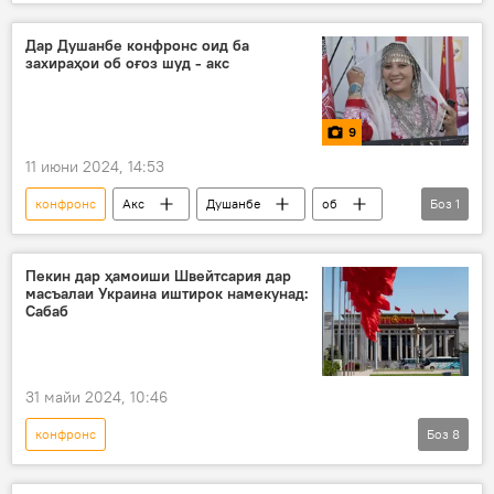
Маскав
Сино
Дар Душанбе конфронс оид ба
захираҳои об оғоз шуд - акс
9
11 июни 2024, 14:53
конфронс
Акс
Душанбе
об
Боз
1
захираҳои об
Пекин дар ҳамоиши Швейтсария дар
масъалаи Украина иштирок намекунад:
Сабаб
31 майи 2024, 10:46
конфронс
Боз
8
Амалиёти вижаи Русия барои ҳимояи Донбасс: охирин хабарҳо