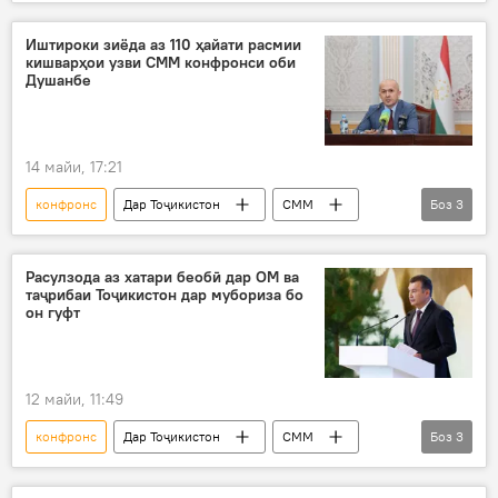
СПАД
Амният ва мудофиа
Сиёсат
Иштироки зиёда аз 110 ҳайати расмии
кишварҳои узви СММ конфронси оби
Душанбе
14 майи, 17:21
конфронс
Дар Тоҷикистон
СММ
Боз
3
Конфронси байналмилалии "Об барои ҳаёт"
Душанбе
Сиёсат
Расулзода аз хатари беобӣ дар ОМ ва
таҷрибаи Тоҷикистон дар мубориза бо
он гуфт
12 майи, 11:49
конфронс
Дар Тоҷикистон
СММ
Боз
3
Қоҳир Расулзода
об
хушксолӣ