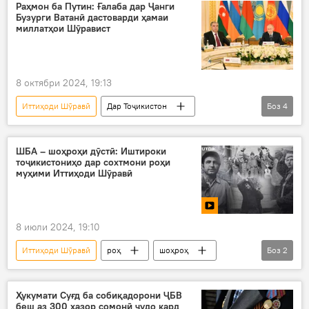
ИМА
Бритониё
Раҳмон ба Путин: Ғалаба дар Ҷанги
Бузурги Ватанӣ дастоварди ҳамаи
миллатҳои Шӯравист
8 октябри 2024, 19:13
Иттиҳоди Шӯравӣ
Дар Тоҷикистон
Боз
4
дастовард
Владимир Путин
Эмомалӣ Раҳмон
ҶБВ
ШБА – шоҳроҳи дӯстӣ: Иштироки
тоҷикистониҳо дар сохтмони роҳи
муҳими Иттиҳоди Шӯравӣ
8 июли 2024, 19:10
Иттиҳоди Шӯравӣ
роҳ
шоҳроҳ
Боз
2
тоҷик
Видео
Ҳукумати Суғд ба собиқадорони ҶБВ
беш аз 300 ҳазор сомонӣ ҷудо кард