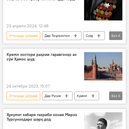
23 апрели 2024, 12:48
Иттиҳоди Шӯравӣ
Дар Тоҷикистон
Суғд
Боз
4
меҳнат
Иҷтимоъ
ғалаба
кӯмак
Кремл хостори раҳоии гаравгонҳо аз
сӯи Ҳамос шуд
24 октябри 2023, 15:07
Иттиҳоди Шӯравӣ
Дар Русия
Кремл
Боз
3
СММ
Фаластин
СММ
Ҳукумат хабари тахриби хонаи Мирзо
Турсунзодаро шарҳ дод