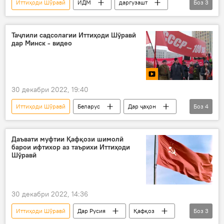
Иттиҳоди Шӯравӣ
ИДМ
даргузашт
Боз
3
ҳунарпеша
Фарҳанг
филм
Таҷлили садсолагии Иттиҳоди Шӯравӣ
дар Минск - видео
30 декабри 2022, 19:40
Иттиҳоди Шӯравӣ
Беларус
Дар ҷаҳон
Боз
4
роҳпаймоӣ
Минск
ҳизби комунист
Видео
Даъвати муфтии Қафқози шимолӣ
барои ифтихор аз таърихи Иттиҳоди
Шӯравӣ
30 декабри 2022, 14:36
Иттиҳоди Шӯравӣ
Дар Русия
Қафқоз
Боз
3