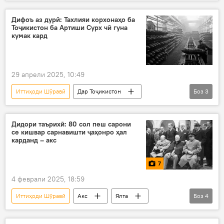
ёдгорӣ
Белорус
мактаб
81-солгарди Ғалаба дар Ҷанги Бузурги Ватанӣ
Дифоъ аз дурӣ: Тахлияи корхонаҳо ба
Тоҷикистон ба Артиши Сурх чӣ гуна
кумак кард
29 апрели 2025, 10:49
Иттиҳоди Шӯравӣ
Дар Тоҷикистон
Боз
3
81-солгарди Ғалаба дар Ҷанги Бузурги Ватанӣ
ғалаба
Ҷанги дуюми ҷаҳонӣ
Дидори таърихӣ: 80 сол пеш сарони
се кишвар сарнавишти ҷаҳонро ҳал
карданд – акс
7
4 феврали 2025, 18:59
Иттиҳоди Шӯравӣ
Акс
Ялта
Боз
4
Қрим
конфронс
Иосиф Сталин