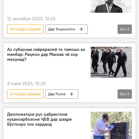
12 сентябри 2023, 12:23
Иттиҳоди Шӯравӣ
Дар Тоҷикистон
Боз
3
Иҷтимоъ
Мирзо Турсунзода
хона
Аз субҳонаи ғайрирасмӣ то тамошо аз
минбар: Раҳмон дар Маскав чӣ кор
мекунад?
9 майи 2023, 10:20
Иттиҳоди Шӯравӣ
Дар Русия
Боз
3
Амният ва мудофиа
Эмомалӣ Раҳмон
ҶБВ
Дипломатҳои рус қабристони
куҳансарбозони ҶБВ дар шаҳри
Бӯстонро пок карданд