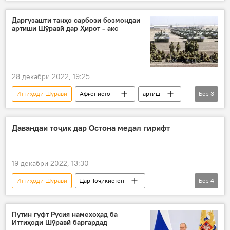
муфтӣ
ифтихор
таърих
Даргузашти танҳо сарбози бозмондаи
артиши Шӯравӣ дар Ҳирот - акс
28 декабри 2022, 19:25
Иттиҳоди Шӯравӣ
Афғонистон
артиш
Боз
3
Ҳирот
даргузашт
сарбоз
Давандаи тоҷик дар Остона медал гирифт
19 декабри 2022, 13:30
Иттиҳоди Шӯравӣ
Дар Тоҷикистон
Боз
4
Навигариҳои варзиши Тоҷикистон
ҷоиза
Қазоқистон
медал
Путин гуфт Русия намехоҳад ба
Иттиҳоди Шӯравӣ баргардад