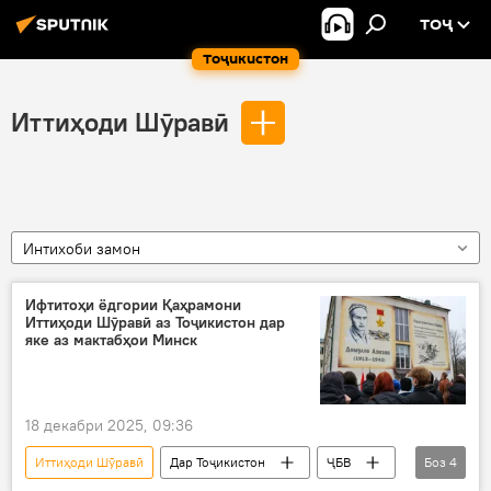
ТОҶ
Тоҷикистон
Иттиҳоди Шӯравӣ
Интихоби замон
Ифтитоҳи ёдгории Қаҳрамони
Иттиҳоди Шӯравӣ аз Тоҷикистон дар
яке аз мактабҳои Минск
18 декабри 2025, 09:36
Иттиҳоди Шӯравӣ
Дар Тоҷикистон
ҶБВ
Боз
4