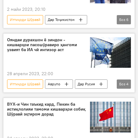
2 майи 2023, 20:10
Иттиҳоди Шӯравӣ
Дар Тоҷикистон
Боз
6
қабристон
тоза кардан
ҶБВ
шанбегӣ
дипломат
Русия
Ояндаи дурахшон ё зиндон -
кишварҳои пасошӯравиро ҳангоми
узвият ба ИА чӣ интизор аст
28 апрели 2023, 22:00
Иттиҳоди Шӯравӣ
Аврупо
Дар Русия
Боз
4
ИДМ
Гурҷистон
Молдова
Сиёсат
ВУХ-и Чин таъкид кард, Пекин ба
истиқлолияи тамоми кишварҳои собиқ
Шӯравӣ эҳтиром дорад