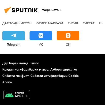
Тоҷикистон
ДАР ТОҶИКИСТОН
ОСИЁИ МАРКАЗӢ
РУСИЯ
СИЁСАТ
ИҚ
Telegram
VK
OK
Дар бораи лоиҳа
Тамос
Қоидаи истифодабарии мавод
Ахбори ширкатҳо
Сиёсати махфият
Сиёсати истифодабарии Cookie
Алоқа