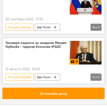
30 сентябри 2022, 17:55
Иттиҳоди Шӯравӣ
Дар Русия
Боз
3
Владимир Путин
Раисҷумҳур
баргаштан
Тасовири лаҳазоте аз зиндагии Михаил
Горбачёв - тарроҳи бозсозии ИҶШС
17
31 августи 2022, 19:00
Иттиҳоди Шӯравӣ
Дар Русия
Боз
5
Михаил Горбачёв
даргузашт
Акс
сиёсӣ
Раисҷумҳур
20 матлаби дигар