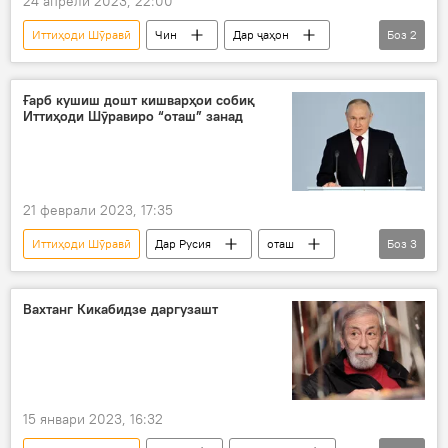
24 апрели 2023, 22:00
Иттиҳоди Шӯравӣ
Чин
Дар ҷаҳон
Боз
2
истиқлолият
эҳтиром
Ғарб кушиш дошт кишварҳои собиқ
Иттиҳоди Шӯравиро “оташ” занад
21 феврали 2023, 17:35
Иттиҳоди Шӯравӣ
Дар Русия
оташ
Боз
3
ноором
паём
нооромӣ
Вахтанг Кикабидзе даргузашт
15 январи 2023, 16:32