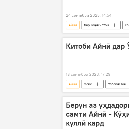
24 сентябри 2023, 14:54
Айнӣ
Дар Тоҷикистон
со
Китоби Айнӣ дар 
18 сентябри 2023, 17:29
Айнӣ
Осиё
Ӯзбекистон
Берун аз уҳдадор
самти Айнӣ - Кӯҳ
куллӣ кард