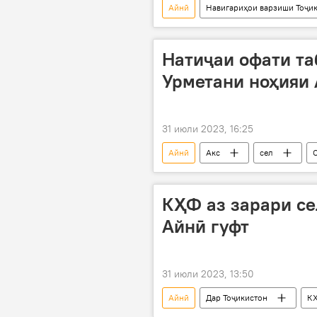
Айнӣ
Навигариҳои варзиши Тоҷи
ҳолати фавқуллода
Натиҷаи офати та
Урметани ноҳияи 
31 июли 2023, 16:25
Айнӣ
Акс
сел
КҲФ аз зарари се
Айнӣ гуфт
31 июли 2023, 13:50
Айнӣ
Дар Тоҷикистон
К