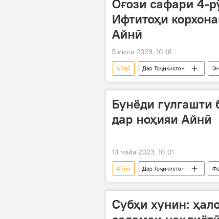
Оғози сафари 4-р
Ифтитоҳи корхона
Айнӣ
5 июли 2023, 10:18
Айнӣ
Дар Тоҷикистон
Эм
Раисҷумҳур
Бунёди гулгашти 
дар ноҳияи Айнӣ
13 майи 2023, 10:01
Айнӣ
Дар Тоҷикистон
Фа
Суғд
Раҷаббой Аҳмадзода
Cубҳи хунин: ҳал