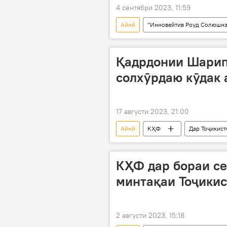
4 сентябри 2023, 11:59
Айнӣ
"Инновейтив Роуд Солюшнз 
роҳ
таъмир
Кӯҳист
Қадрдонии Шарип
солхӯрдаю кӯдак 
17 августи 2023, 21:00
Айнӣ
КҲФ
Дар Тоҷикист
қаҳрамонӣ
қадрдонӣ
КҲФ дар бораи се
минтақаи Тоҷикис
2 августи 2023, 15:18