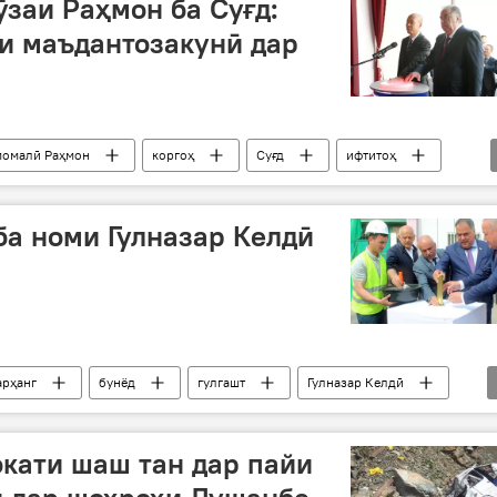
ӯзаи Раҳмон ба Суғд:
и маъдантозакунӣ дар
омалӣ Раҳмон
коргоҳ
Суғд
ифтитоҳ
ба номи Гулназар Келдӣ
рҳанг
бунёд
гулгашт
Гулназар Келдӣ
окати шаш тан дар пайи