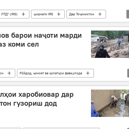
ЛТД" (IRS)
ширкати IRS
Дар Тоҷикистон
они Мастчоҳ
ов барои наҷоти марди
аз коми сел
он
Рӯйдод, ҷиноят ва ҳолатҳои фавқулода
лҳои харобиовар дар
тон гузориш дод