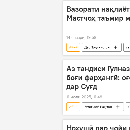
Вазорати нақлиёт
Мастчоҳ таъмир 
14 январи, 19:58
Айнӣ
Дар Тоҷикистон
та
Аз тандиси Гулна
боғи фарҳангӣ: о
дар Суғд
11 июли 2025, 11:48
Айнӣ
Эмомалӣ Раҳмон
Нохушӣ дар ҷойи 