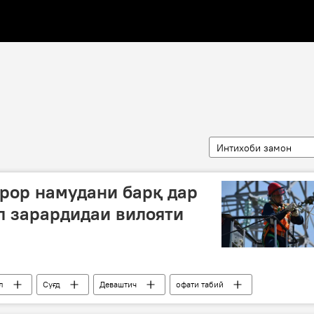
Интихоби замон
рор намудани барқ дар
л зарардидаи вилояти
л
Суғд
Деваштич
офати табиӣ