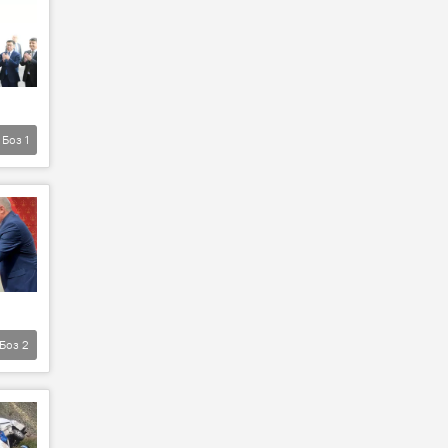
Боз
1
Боз
2