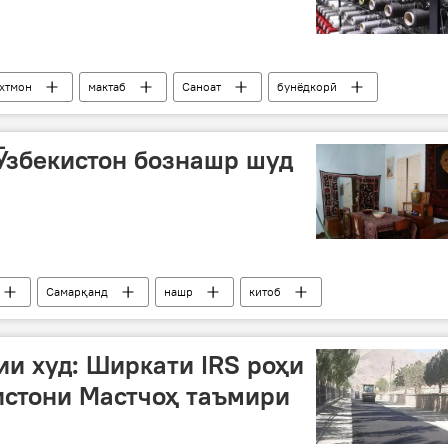
хтмон
мактаб
Саноат
бунёдкорӣ
Ӯзбекистон бознашр шуд
Самарқанд
нашр
китоб
ии худ: Ширкати IRS роҳи
истони Мастчоҳ таъмири