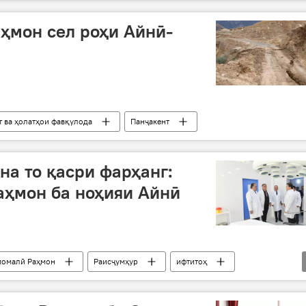
ҳмон сел роҳи Айнӣ-
т ва ҳолатҳои фавқулода
Панҷакент
на то қасри фарҳанг:
аҳмон ба ноҳияи Айнӣ
омалӣ Раҳмон
Раисҷумҳур
ифтитоҳ