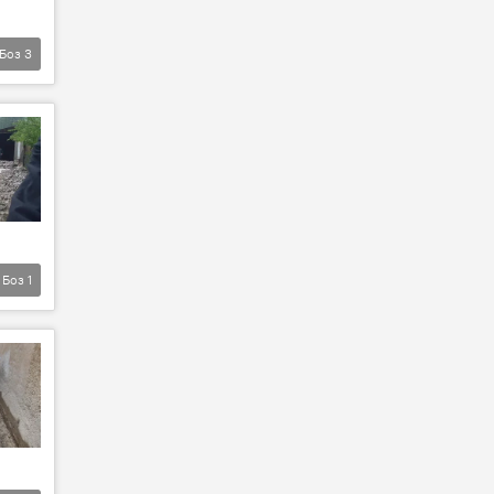
Боз
3
Боз
1