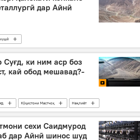
таллургӣ дар Айнӣ
хушӣ
 Суғд, ки ним аср боз
т, кай обод мешавад?-
ғд
Кӯҳистони Мастчоҳ
Нақлиёт
хтмони сехи Саидмурод
аб дар Айнӣ шинос шуд