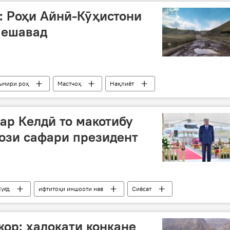
: Роҳи Айнӣ-Кӯҳистони
мешавад
ъмири роҳ
Мастчоҳ
Нақлиёт
зар Келдӣ то макотибу
ғози сафари президент
Суғд
ифтитоҳи иншооти нав
Сиёсат
кор: ҳалокати конкане