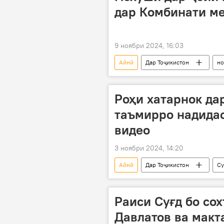
дар Комбинати ме
9 ноябри 2024, 16:03
Айнӣ
Дар Тоҷикистон
но
Роҳи хатарнок дар
таъмирро надидас
видео
3 ноябри 2024, 14:20
Айнӣ
Дар Тоҷикистон
Су
Раиси Суғд бо со
Давлатов ва макт