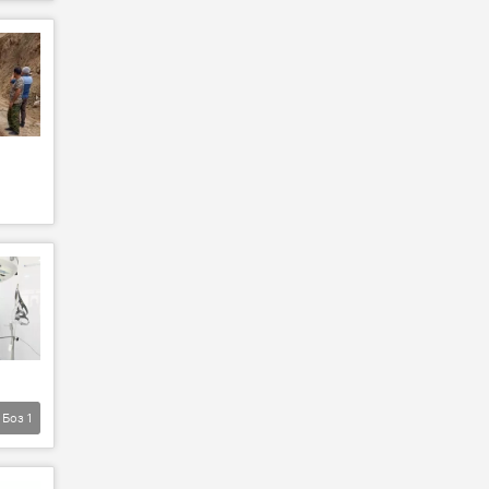
Боз
1