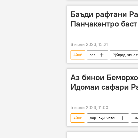
Баъди рафтани Ра
Панҷакентро баст
6 июли 2023, 13:21
Айнӣ
сел
Рӯйдод, ҷиноя
Аз бинои Беморхо
Идомаи сафари Р
5 июли 2023, 11:00
Айнӣ
Дар Тоҷикистон
Эм
иншоот
Суғд