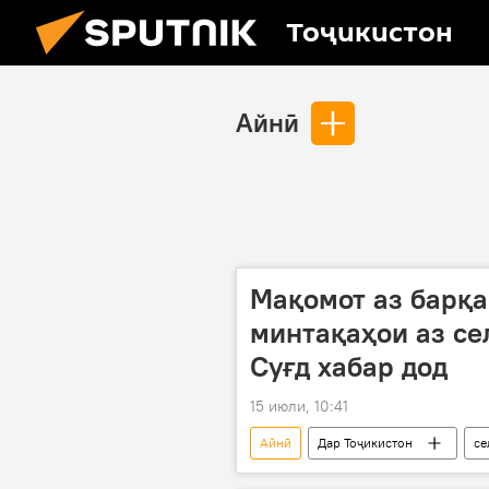
Тоҷикистон
Айнӣ
Мақомот аз барқа
минтақаҳои аз се
Суғд хабар дод
15 июли, 10:41
Айнӣ
Дар Тоҷикистон
се