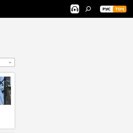
РУС
ТОҶ