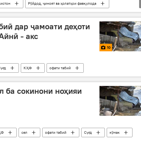
кистон
Рӯйдод, ҷиноят ва ҳолатҳои фавқулода
биӣ дар ҷамоати деҳоти
Айнӣ - акс
10
Суғд
КҲФ
офати табиӣ
л ба сокинони ноҳияи
ҲФ
сел
офати табиӣ
Суғд
кӯмак