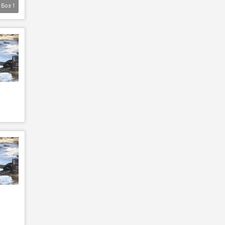
Боз
1