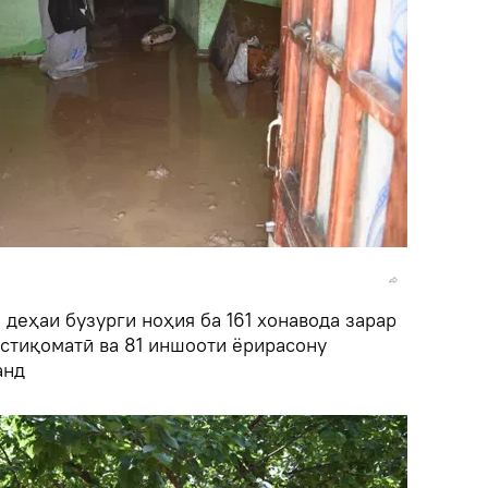
 деҳаи бузурги ноҳия ба 161 хонавода зарар
 истиқоматӣ ва 81 иншооти ёрирасону
анд