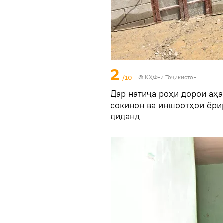
2
/10
© КҲФ-и Тоҷикистон
Дар натиҷа роҳи дорои аҳ
сокинон ва иншоотҳои ёри
диданд