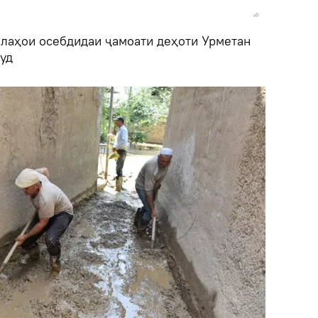
илаҳои осебдидаи ҷамоати деҳоти Урметан
уд