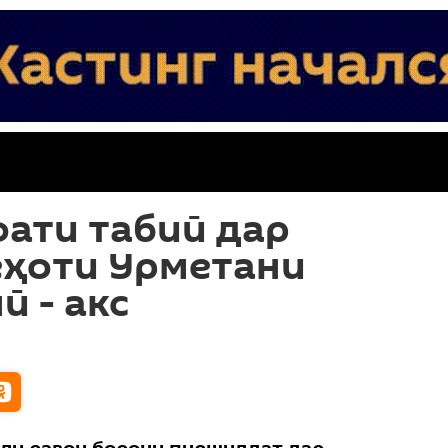
ати табиӣ дар
еҳоти Урметани
ӣ - акс