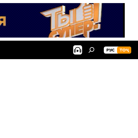
РУС
ТОҶ