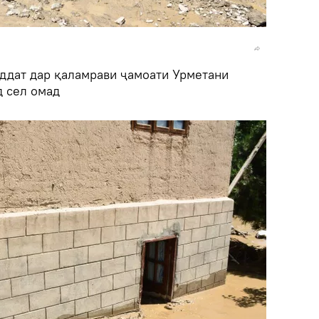
ддат дар қаламрави ҷамоати Урметани
д сел омад