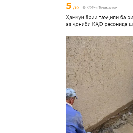
5
/10
© КҲФ-и Тоҷикистон
Ҳамчун ёрии таъҷилӣ ба о
аз ҷониби КҲФ расонида ш