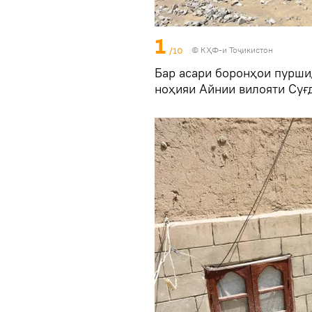
1
/10
© КҲФ-и Тоҷикистон
Бар асари боронҳои пурши
ноҳияи Айнии вилояти Суғ