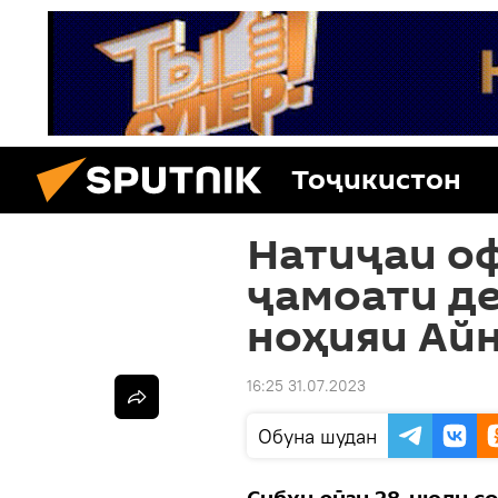
Тоҷикистон
Натиҷаи оф
ҷамоати д
ноҳияи Айн
16:25 31.07.2023
Обуна шудан