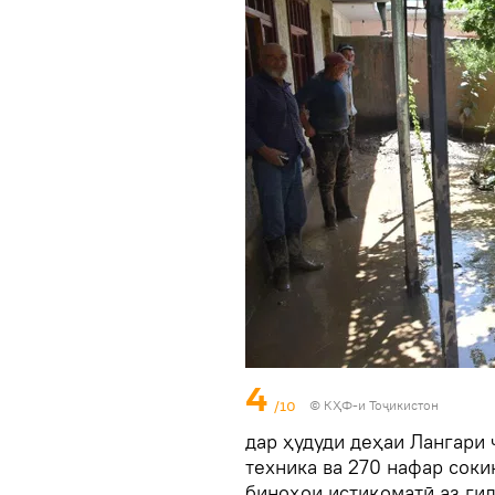
4
/10
© КҲФ-и Тоҷикистон
дар ҳудуди деҳаи Лангари 
техника ва 270 нафар соки
биноҳои истиқоматӣ аз гил