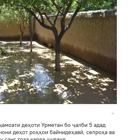
ҷамоати деҳоти Урметан бо ҷалби 5 адад
нони деҳот роҳҳои байнидеҳавӣ, селроҳа ва
у санг тоза карда шуданд