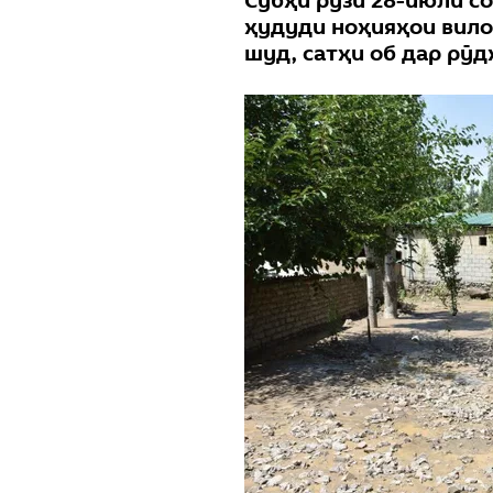
Субҳи рӯзи 28-июли с
ҳудуди ноҳияҳои вило
шуд, сатҳи об дар рӯ