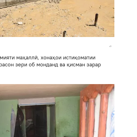
амияти маҳаллӣ, хонаҳои истиқоматии
расон зери об монданд ва қисман зарар