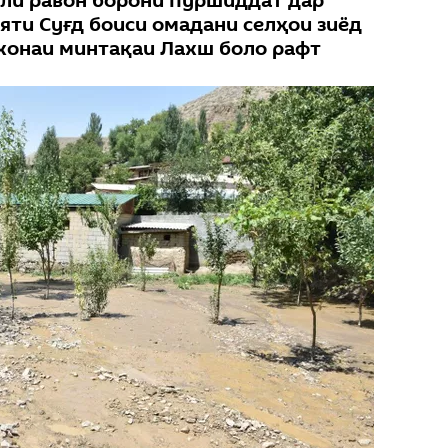
оли равон борони пуршиддат дар
яти Суғд боиси омадани селҳои зиёд
дхонаи минтақаи Лахш боло рафт