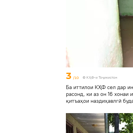
3
/10
© КҲФ-и Тоҷикистон
Ба иттилои КҲФ сел дар ин
расонд, ки аз он 16 хонаи
қитъаҳои наздиҳавлгӣ буд