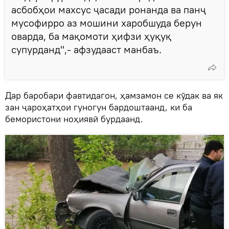
асбобҳои махсус ҷасади ронанда ва панҷ
мусофирро аз мошини харобшуда берун
оварда, ба мақомоти ҳифзи ҳуқуқ
супурданд",- афзудааст манбаъ.
Дар баробари фавтидагон, ҳамзамон се кӯдак ва як
зан ҷароҳатҳои гуногун бардоштаанд, ки ба
бемористони ноҳиявӣ бурдаанд.