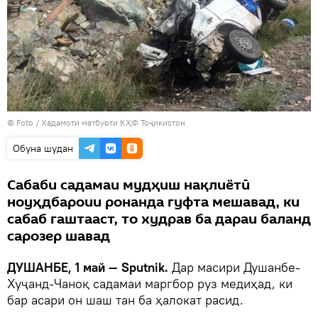
© Foto / Хадамоти матбуоти КҲФ Тоҷикистон
Обуна шудан
Сабаби садамаи мудҳиш нақлиётӣ
ноуҳдбароии ронанда гуфта мешавад, ки
сабаб гаштааст, то худрав ба дараи баланд
сарозер шавад
ДУШАНБЕ, 1 май — Sputnik.
Дар масири Душанбе-
Хуҷанд-Чаноқ садамаи маргбор руз медиҳад, ки
бар асари он шаш тан ба ҳалокат расид.