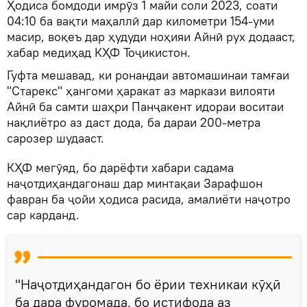
Ҳодиса бомдоди имрӯз 1 майи соли 2023, соати
04:10 ба вақти маҳаллӣ дар километри 154-уми
масир, воқеъ дар ҳудуди ноҳияи Айнӣ рух додааст,
хабар медиҳад КҲФ Тоҷикистон.
Гуфта мешавад, ки ронандаи автомашинаи тамғаи
"Старекс" ҳангоми ҳаракат аз маркази вилояти
Айнӣ ба самти шаҳри Панҷакент идораи воситаи
нақлиётро аз даст дода, ба дараи 200-метра
сарозер шудааст.
КҲФ мегӯяд, бо дарёфти хабари садама
наҷотдиҳандагонаш дар минтақаи Зарафшон
фавран ба ҷойи ҳодиса расида, амалиёти наҷотро
сар карданд.
"Наҷотдиҳандагон бо ёрии техникаи кӯҳӣ
ба дара фуромада, бо истифода аз