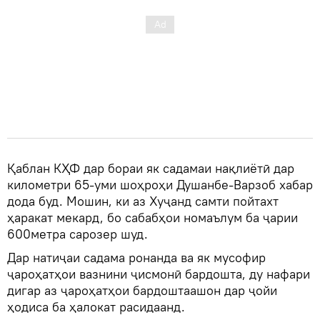
Қаблан КҲФ дар бораи як садамаи нақлиётӣ дар
километри 65-уми шоҳроҳи Душанбе-Варзоб хабар
дода буд. Мошин, ки аз Хуҷанд самти пойтахт
ҳаракат мекард, бо сабабҳои номаълум ба ҷарии
600метра сарозер шуд.
Дар натиҷаи садама ронанда ва як мусофир
ҷароҳатҳои вазнини ҷисмонӣ бардошта, ду нафари
дигар аз ҷароҳатҳои бардоштаашон дар ҷойи
ҳодиса ба ҳалокат расидаанд.