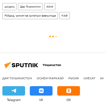
шоҳроҳ
Дар Тоҷикистон
Айнӣ
Рӯйдод, ҷиноят ва ҳолатҳои фавқулода
КҲФ
Тоҷикистон
ДАР ТОҶИКИСТОН
ОСИЁИ МАРКАЗӢ
РУСИЯ
СИЁСАТ
ИҚ
Telegram
VK
OK