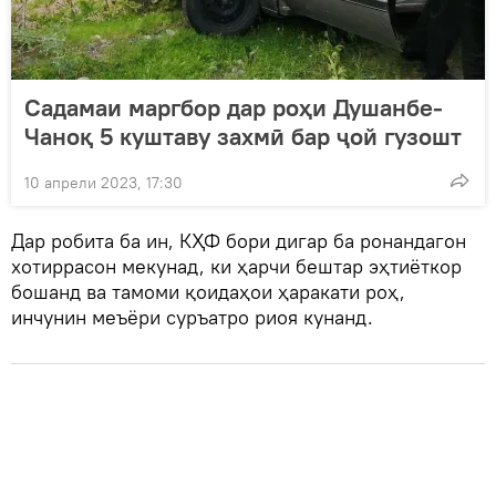
Садамаи маргбор дар роҳи Душанбе-
Чаноқ 5 куштаву захмӣ бар ҷой гузошт
10 апрели 2023, 17:30
Дар робита ба ин, КҲФ бори дигар ба ронандагон
хотиррасон мекунад, ки ҳарчи бештар эҳтиёткор
бошанд ва тамоми қоидаҳои ҳаракати роҳ,
инчунин меъёри суръатро риоя кунанд.