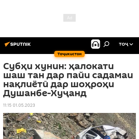
ТОҶ
Тоҷикистон
Cубҳи хунин: ҳалокати
шаш тан дар пайи садамаи
нақлиётӣ дар шоҳроҳи
Душанбе-Хуҷанд
11:15 01.05.2023