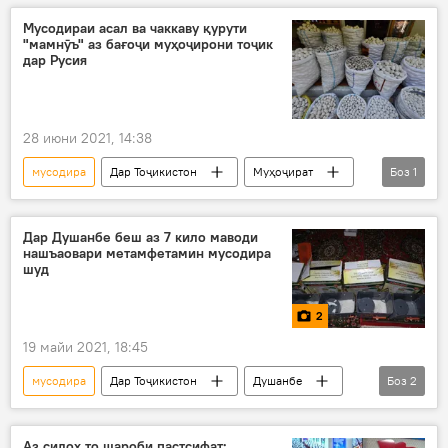
пастсифат
мақомоти ҳифзи ҳуқуқ
Мусодираи асал ва чаккаву қурути
"мамнӯъ" аз бағоҷи муҳоҷирони тоҷик
дар Русия
28 июни 2021, 14:38
мусодира
Дар Тоҷикистон
Муҳоҷират
Боз
1
Дар Русия
Дар Душанбе беш аз 7 кило маводи
нашъаовари метамфетамин мусодира
шуд
2
19 майи 2021, 18:45
мусодира
Дар Тоҷикистон
Душанбе
Боз
2
маводи мухаддир
нашъаовар
Аз силоҳ то шароби пастсифат: