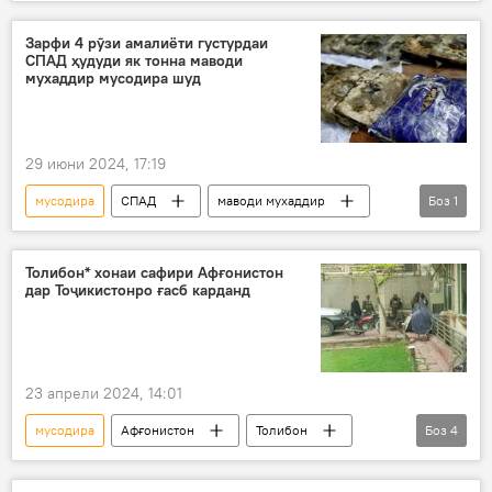
маводи мухаддир
кӯкнор
амалиёт
Зарфи 4 рӯзи амалиёти густурдаи
СПАД ҳудуди як тонна маводи
мухаддир мусодира шуд
29 июни 2024, 17:19
мусодира
СПАД
маводи мухаддир
Боз
1
амалиёт
Толибон* хонаи сафири Афғонистон
дар Тоҷикистонро ғасб карданд
23 апрели 2024, 14:01
мусодира
Афғонистон
Толибон
Боз
4
манзил
хона
зист
ғасб