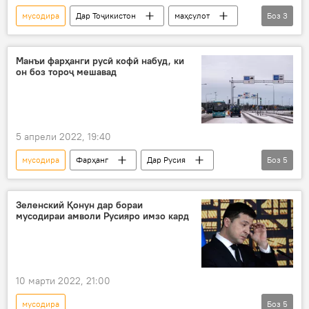
мусодира
Дар Тоҷикистон
маҳсулот
Боз
3
пастсифат
кашф
Тоҷикстандарт
Манъи фарҳанги русӣ кофӣ набуд, ки
он боз тороҷ мешавад
5 апрели 2022, 19:40
мусодира
Фарҳанг
Дар Русия
Боз
5
Аврупо
Финландия
гумрук
нигора
Италия
Зеленский Қонун дар бораи
мусодираи амволи Русияро имзо кард
10 марти 2022, 21:00
мусодира
Боз
5