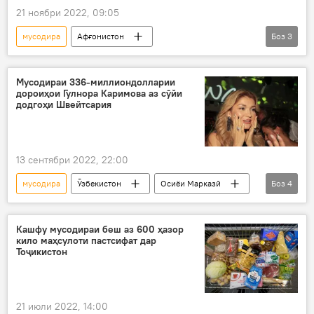
21 ноябри 2022, 09:05
мусодира
Афғонистон
Боз
3
Амният ва мудофиа
Панҷшер
аслиҳа
Толибон
Мусодираи 336-миллиондолларии
дороиҳои Гулнора Каримова аз сӯйи
додгоҳи Швейтсария
13 сентябри 2022, 22:00
мусодира
Ӯзбекистон
Осиёи Марказӣ
Боз
4
пул
маблағ
Гулнора Каримова
ҳабси моликияти Гулнора Каримова
Кашфу мусодираи беш аз 600 ҳазор
кило маҳсулоти пастсифат дар
Тоҷикистон
21 июли 2022, 14:00