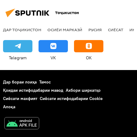
Тоҷикистон
ДАР ТОҶИКИСТОН
ОСИЁИ МАРКАЗӢ
РУСИЯ
СИЁСАТ
ИҚ
Telegram
VK
OK
Дар бораи лоиҳа
Тамос
Қоидаи истифодабарии мавод
Ахбори ширкатҳо
Сиёсати махфият
Сиёсати истифодабарии Cookie
Алоқа