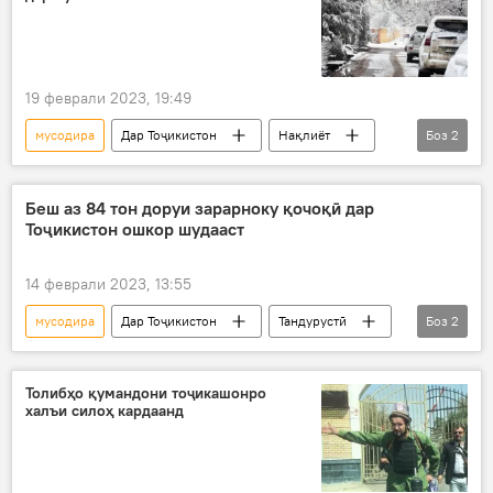
19 феврали 2023, 19:49
мусодира
Дар Тоҷикистон
Нақлиёт
Боз
2
Тоҷикстандарт
Кӯлоб
Беш аз 84 тон доруи зарарноку қочоқӣ дар
Тоҷикистон ошкор шудааст
14 феврали 2023, 13:55
мусодира
Дар Тоҷикистон
Тандурустӣ
Боз
2
дору
Вазорати тандурустӣ
Толибҳо қумандони тоҷикашонро
халъи силоҳ кардаанд