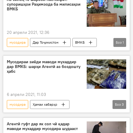
супоришҳои Раҳимзода ба милисаҳои
ВМКБ
20 апрели 2021, 12:36
мусодира
Дар Тоҷикистон
ВМКБ
Боз
1
ВКД
Мусодираи зиёди маводи мухаддир
дар ВМКБ: шарҳи Агентӣ аз боздошту
ҳабс
6 апрели 2021, 11:03
мусодира
Ҳамаи хабарҳо
Боз
3
Дар Тоҷикистон
Рӯйдод, ҷиноят ва ҳолатҳои фавқулода
Агентӣ гуфт дар як сол чӣ қадар
маводи мухаддир мусодира шудааст
ВМКБ
маводи мухаддир