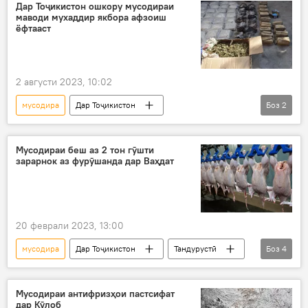
Дар Тоҷикистон ошкору мусодираи
маводи мухаддир якбора афзоиш
ёфтааст
2 августи 2023, 10:02
мусодира
Дар Тоҷикистон
Боз
2
маводи мухаддир
Оҷонсии зидди маводи мухаддир
Мусодираи беш аз 2 тон гӯшти
зарарнок аз фурӯшанда дар Ваҳдат
20 феврали 2023, 13:00
мусодира
Дар Тоҷикистон
Тандурустӣ
Боз
4
гӯшт
санитарӣ
гӯшт
гӯшти мурғ
Мусодираи антифризҳои пастсифат
дар Кӯлоб