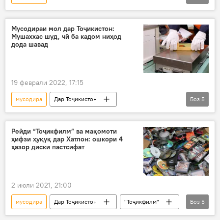
Амалиёти вижаи Русия барои ҳимояи Донбасс: охирин хабарҳо
Дар ҷаҳон
Владимир Зеленский
Мусодираи мол дар Тоҷикистон:
Мушаххас шуд, чӣ ба кадом ниҳод
қонун
Украина
дода шавад
19 феврали 2022, 17:15
мусодира
Дар Тоҷикистон
Боз
5
додугирифти мол
ҳуқуқ
қонун
Кодекси ҷиноӣ
Иқтисод
Рейди “Тоҷикфилм” ва мақомоти
ҳифзи ҳуқуқ дар Хатлон: ошкори 4
ҳазор диски пастсифат
2 июли 2021, 21:00
мусодира
Дар Тоҷикистон
"Тоҷикфилм"
Боз
5
Хатлон
рейд
диск