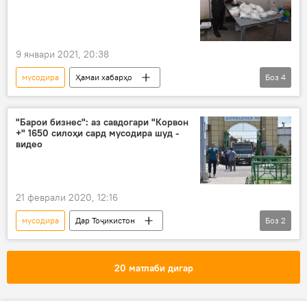
9 январи 2021, 20:38
мусодира
Ҳамаи хабарҳо
Боз
4
Дар Тоҷикистон
Рӯйдод, ҷиноят ва ҳолатҳои фавқулода
"Барои бизнес": аз савдогари "Корвон
+" 1650 силоҳи сард мусодира шуд -
Агентии назорати маводи нашъаовар
видео
маводи мухаддир
парванда
21 феврали 2020, 12:16
мусодира
Дар Тоҷикистон
Боз
2
Ҳамаи хабарҳо
Таҳқиқ
РВКД ҶТ дар шаҳри Душанбе
20 матлаби дигар