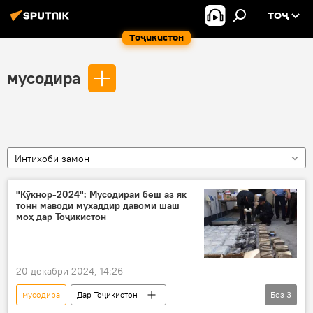
ТОҶ
Тоҷикистон
мусодира
Интихоби замон
"Кӯкнор-2024": Мусодираи беш аз як
тонн маводи мухаддир давоми шаш
моҳ дар Тоҷикистон
20 декабри 2024, 14:26
мусодира
Дар Тоҷикистон
Боз
3