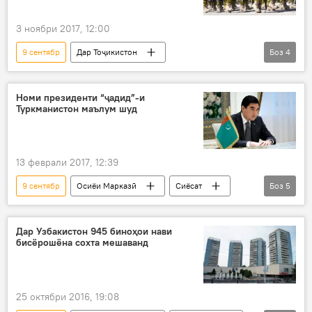
3 ноябри 2017, 12:00
9 сентябр
Дар Тоҷикистон
Боз
4
Ҳамаи хабарҳо
Амният ва мудофиа
Суғд
даъват ба хидмат
иҷро шудан
Номи президенти “ҷадид”-и
Туркманистон маълум шуд
13 феврали 2017, 12:39
9 сентябр
Осиёи Марказӣ
Сиёсат
Боз
5
Ҳамаи хабарҳо
Туркманистон
Бердимуҳаммадов Гурбонгулӣ
КМИ
Дар Узбакистон 945 биноҳои нави
бисёрошёна сохта мешаванд
Интихоботи президентӣ
25 октябри 2016, 19:08