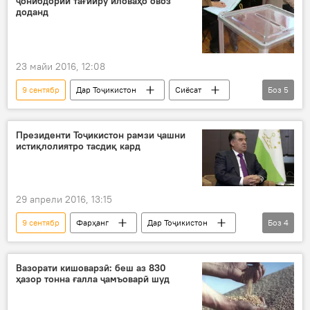
ҷонибдории тағйиру иловаҳо овоз
доданд
23 майи 2016, 12:08
9 сентябр
Дар Тоҷикистон
Сиёсат
Боз
5
Ҳамаи хабарҳо
Бахтиёр Худоёрзода
раъйпурсӣ
тағйиру илова ба қонун
Президенти Тоҷикистон рамзи ҷашни
истиқлолиятро тасдиқ кард
КМИР
29 апрели 2016, 13:15
9 сентябр
Фарҳанг
Дар Тоҷикистон
Боз
4
Сиёсат
Ҳамаи хабарҳо
Истиқлолият
рамзи истиқлолият
Вазорати кишоварзӣ: беш аз 830
ҳазор тонна ғалла ҷамъоварӣ шуд