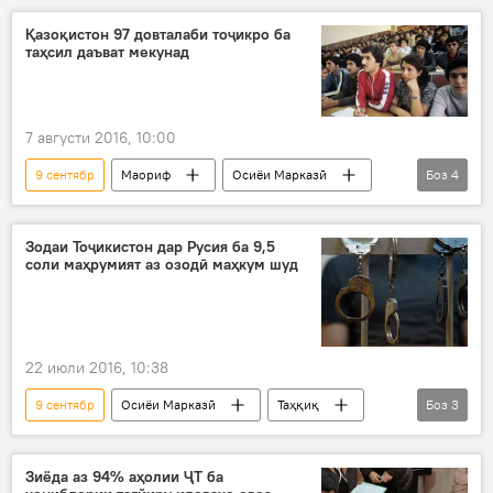
инфиҷор
таркиши газ
Қазоқистон 97 довталаби тоҷикро ба
таҳсил даъват мекунад
7 августи 2016, 10:00
9 сентябр
Маориф
Осиёи Марказӣ
Боз
4
Дар ҷаҳон
Ҳамаи хабарҳо
Қазоқистон
квотаҳои таҳсил
Зодаи Тоҷикистон дар Русия ба 9,5
соли маҳрумият аз озодӣ маҳкум шуд
22 июли 2016, 10:38
9 сентябр
Осиёи Марказӣ
Таҳқиқ
Боз
3
Ҳамаи хабарҳо
шаҳрванди Тоҷикистон
Дар Русия
Зиёда аз 94% аҳолии ҶТ ба