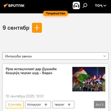
ТОҶ
Тоҷикистон
9 сентябр
Интихоби замон
Рӯзи истиқлолият дар Душанбе
бошукӯҳ таҷлил шуд - Видео
10 сентябри 2025, 13:01
9 сентябр
Истиқлол
таҷлил
Боз
3