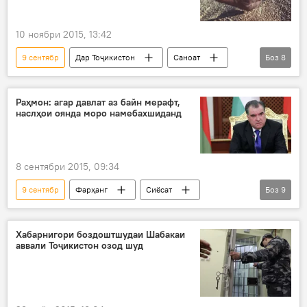
10 ноябри 2015, 13:42
9 сентябр
Дар Тоҷикистон
Саноат
Боз
8
Иҷтимоъ
Ҳамаи хабарҳо
ВМКБ
ҷамъоварӣ
ҳосили ғалла
Раҳмон: агар давлат аз байн мерафт,
наслҳои оянда моро намебахшиданд
Вазорати кишоварзӣ
Хатлон
Суғд
8 сентябри 2015, 09:34
9 сентябр
Фарҳанг
Сиёсат
Боз
9
Иҷтимоъ
Ҳамаи хабарҳо
Душанбе
Эмомалӣ Раҳмон
президенти Тоҷикистон
Хабарнигори боздоштшудаи Шабакаи
аввали Тоҷикистон озод шуд
истиқлолият
паёми шодбошии раисҷумҳур
парокандагии миллат
Дар Тоҷикистон