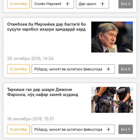
9 сентябр
Осиёи Марказӣ
Дар ҷаҳон
Боз
4
Иҷтимоъ
Ҳамаи хабарҳо
Ӯзбекистон
Шавкат Мирзиёев
Отамбоев ба Мирзиёев дар бастагӣ бо
суқути чархбол изҳори ҳамдардӣ кард
20 октябри 2016, 14:24
9 сентябр
Рӯйдод, ҷиноят ва ҳолатҳои фавқулода
Боз
8
Осиёи Марказӣ
Ҳамаи хабарҳо
Қирғизистон
Ӯзбекистон
Таркиши газ дар шаҳри Дижони
Фаронса, нӯҳ нафар захмӣ шуданд
Алмосбек Отамбоев
Шавкат Мирзиёев
изҳори ҳамдардӣ
суқути чархбол
16 сентябри 2016, 15:01
9 сентябр
Рӯйдод, ҷиноят ва ҳолатҳои фавқулода
Боз
5
Дар ҷаҳон
Ҳамаи хабарҳо
Фаронса