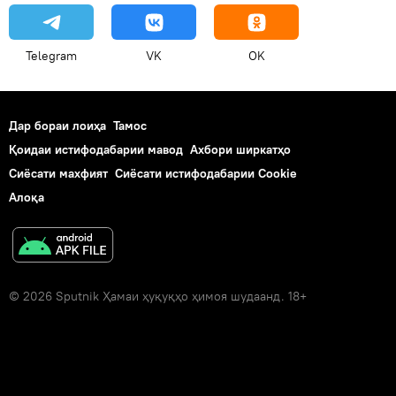
Telegram
VK
OK
Дар бораи лоиҳа
Тамос
Қоидаи истифодабарии мавод
Ахбори ширкатҳо
Сиёсати махфият
Сиёсати истифодабарии Cookie
Алоқа
© 2026 Sputnik Ҳамаи ҳуқуқҳо ҳимоя шудаанд. 18+