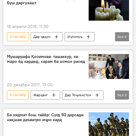
Буш даргузашт
18 апрели 2018, 11:30
9 сентябр
Дар ҷаҳон
Иҷтимоъ
Боз
4
Ҳамаи хабарҳо
Амрико
Барбара Буш
даргузашт
Мушаррафа Қосимова: ташаккур, ки
маро ёд кардед, сарам ба осмон расид
20 декабри 2017, 13:00
9 сентябр
Фарҳанг
Дар Тоҷикистон
Боз
3
Ҳамаи хабарҳо
Мушаррафа Қосимова
зодрӯз
Ба хидмат бош тайёр: Суғд 93 дарсади
нақшаи даъватро иҷро кард