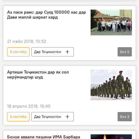
Дар Тоҷикистон
Душанбе
Рӯзи истиқлолият
Аз паси раис: дар Суғд 100000 кас дар
Дави миллӣ ширкат кард
21 майи 2018, 10:52
9 сентябр
Дар Тоҷикистон
Боз
5
Навигариҳои варзиши Тоҷикистон
Ҳамаи хабарҳо
Суғд
Артиши Тоҷикистон дар як сол
нерӯмандтар шуд
Раҷаббой Аҳмадзода
Дави миллӣ
18 апрели 2018, 16:40
9 сентябр
Дар Тоҷикистон
Боз
3
Ҳамаи хабарҳо
Амният ва мудофиа
Артиши Тоҷикистон
ҷойгоҳи артиш
Бонуи аввали пешини ИМА Барбара