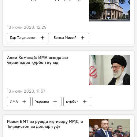
13 июли 2023, 12:29
Дар Тоҷикистон
Бонки Миллӣ
қарздиҳӣ
Иқтисод
Алии Хоманаӣ: ИМА омода аст
украинҳоро қурбон кунад
13 июли 2023, 11:57
ИМА
Украина
қурбон
Сиёсат
Дар ҷаҳон
Раиси БМТ аз рушди иқтисоду ММД-и
Тоҷикистон ва доллар гуфт