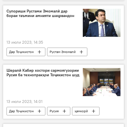
Шветсия
Дин ва оин
Супориши Рустами Эмомалӣ дар
бораи таъмини амнияти шаҳрвандон
13 июли 2023, 14:35
Дар Тоҷикистон
Рустам Эмомалӣ
шаҳрвандон
Душанбе
Амният ва мудофиа
Шералӣ Кабир хостори сармоягузории
Русия ба технопракҳои Тоҷикистон шуд
13 июли 2023, 14:01
Дар Тоҷикистон
Русия
ҳамкорӣ
сармоягузорӣ
Саноат