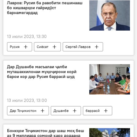
Шералӣ Кабир
Лавров: Русия ба равобити пешинааш
бо кишварҳои ғайридӯст
барнамегардад
13 июли 2023, 13:30
Русия
Сиёсат
Сергей Лавров
Ғарб
дипломатия
Дар Душанбе масъалаи ҷалби
муташаккилонаи муҳоҷирони корӣ
барои кор дар Русия баррасӣ шуд
13 июли 2023, 13:00
Дар Тоҷикистон
Душанбе
баррасӣ
Муҳоҷират
ҷалб
кор
Русия
ҳамкорӣ
Бонкҳои Тоҷикистон дар шаш моҳ беш
аз 9 миллиард сомонӣ қарз додаанд