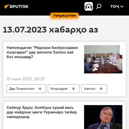
ТОҶ
Тоҷикистон
13.07.2023 хабарҳо аз
Намояндагии “Маркази бисёрсоҳавии
муҳоҷират” дар вилояти Хатлон кай
боз мешавад?
13 июли 2023, 20:25
Дар Тоҷикистон
Муҳоҷират
Хатлон
мулоқот
намояндагӣ
мақомот
Русия
Маскав
Сеймур Ҳерш: бомбҳои хушаӣ вазъ
дар майдони ҷанги Украинаро тағйир
намедиҳанд