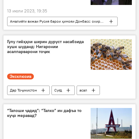
13 июли 2023, 19:35
Амалиёти вижаи Русия барои ҳимояи Донбасс: охирин хабарҳо
Русия
Дар Русия
ИМА
Украина
бомб
аслиҳа
Гулу гиёҳҳои ширин дуруст насабзида
хушк шуданд: Нигаронии
амалиёти вижа
ҷанг
асалпарварони тоҷик
Эксклюзив
Дар Тоҷикистон
Суғд
асал
гулу гиёҳ
ҳавои гарм
таъсир
кишоварзӣ
“Талоши ҷадид”: “Талко” ин дафъа то
куҷо меравад?