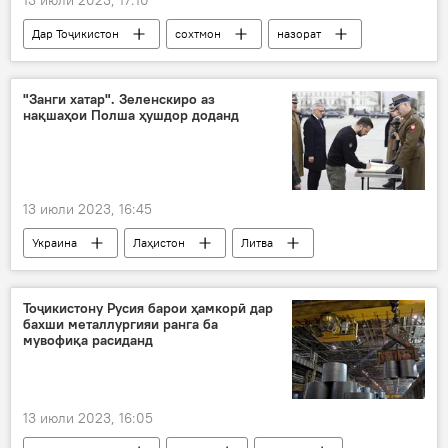
Дар Тоҷикистон
сохтмон
назорат
иншоот
Рустам Эмомалӣ
шаҳрдор
раиси шаҳр
"Занги хатар". Зеленскиро аз
нақшаҳои Полша ҳушдор доданд
13 июли 2023, 16:45
Украина
Лаҳистон
Литва
Сиёсат
Русия
НАТО
Тоҷикистону Русия барои ҳамкорӣ дар
бахши металлургияи ранга ба
мувофиқа расиданд
13 июли 2023, 16:05