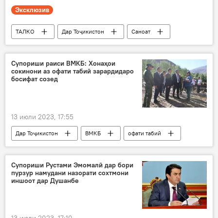
Эксклюзив
ТАЛКО
Дар Тоҷикистон
Саноат
тақвияти истеҳсолии корхонаи ТАЛКО
алюминий
истеҳсоли алюминий
Супориши раиси ВМКБ: Хонаҳои
сокинони аз офати табиӣ зарардидаро
босифат созед
13 июли 2023, 17:55
Дар Тоҷикистон
ВМКБ
офати табиӣ
сохтмон
хона
Алишер Мирзонабот
Супориши Рустами Эмомалӣ дар бори
пурзур намудани назорати сохтмони
иншоот дар Душанбе
13 июли 2023, 17:10