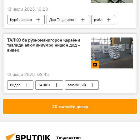
13 июли 2023, 10:20
Қурби асъор
Дар Тоҷикистон
рубл
доллар
евро
ТАЛКО ба рӯзноманигорон ҷараёни
тавлиди алюминиумро нишон дод -
видео
13 июли 2023, 09:45
Видео
ТАЛКО
алюминий
Ширкати алюминии Тоҷикистон
Саноат
20 матлаби дигар
Тоҷикистон