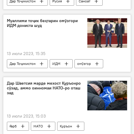
Дар Тоҷикистон
Русия
Саноат
ҳамкорӣ
Муаллими тоҷик беҳтарин омӯзгори
ИДМ дониста шуд
13 июли 2023, 15:35
Дар Тоҷикистон
ИДМ
омӯзгор
беҳтарин
Маориф
Дар Шветсия марде мехост Қуръонро
сӯзад, аммо оинномаи НАТО-ро оташ
зад
13 июли 2023, 15:03
Ғарб
НАТО
Қуръон