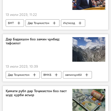
13 июли 2023, 11:22
БМТ
Дар Тоҷикистон
Иқтисод
Дар Бадахшон боз замин ҷунбид:
тафсилот
13 июли 2023, 10:39
Дар Тоҷикистон
ВМКБ
заминҷунбӣ
Қимати рубл дар Тоҷикистон боз паст
шуд: қурби асъор