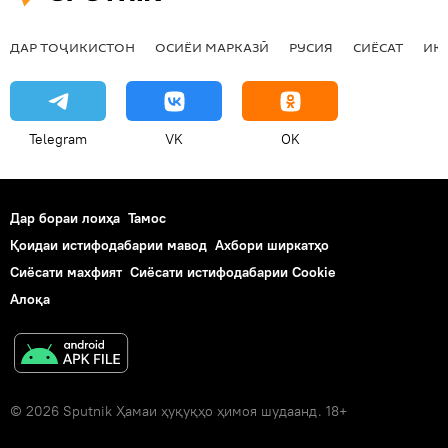
ДАР ТОҶИКИСТОН
ОСИЁИ МАРКАЗӢ
РУСИЯ
СИЁСАТ
ИҚ
Telegram
VK
OK
Дар бораи лоиҳа
Тамос
Қоидаи истифодабарии мавод
Ахбори ширкатҳо
Сиёсати махфият
Сиёсати истифодабарии Cookie
Алоқа
© 2026 Sputnik Ҳамаи ҳуқуқҳо ҳимоя шудаанд. 18+