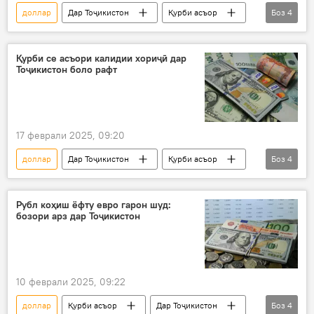
доллар
Дар Тоҷикистон
Қурби асъор
Боз
4
рубл
евро
сомонӣ
Иқтисод
Қурби се асъори калидии хориҷӣ дар
Тоҷикистон боло рафт
17 феврали 2025, 09:20
доллар
Дар Тоҷикистон
Қурби асъор
Боз
4
рубл
евро
сомонӣ
Иқтисод
Рубл коҳиш ёфту евро гарон шуд:
бозори арз дар Тоҷикистон
10 феврали 2025, 09:22
доллар
Қурби асъор
Дар Тоҷикистон
Боз
4