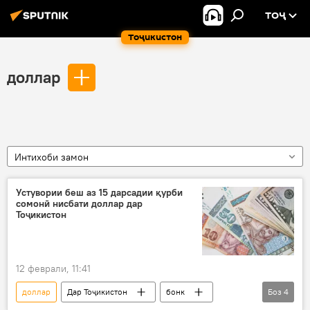
ТОҶ
Тоҷикистон
доллар
Интихоби замон
Устувории беш аз 15 дарсадии қурби
сомонӣ нисбати доллар дар
Тоҷикистон
12 феврали, 11:41
доллар
Дар Тоҷикистон
бонк
Боз
4