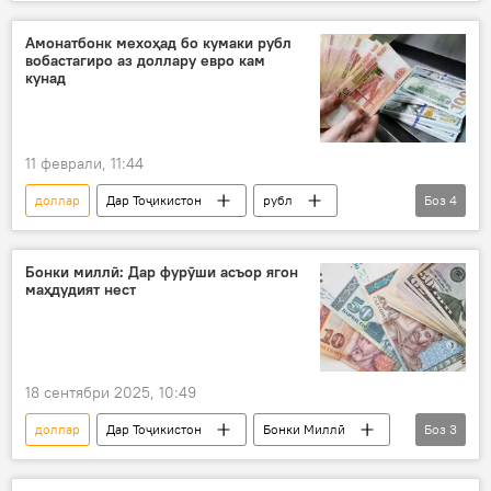
Бонки Миллӣ
қурб
Қурби асъор
сомонӣ
Амонатбонк мехоҳад бо кумаки рубл
вобастагиро аз доллару евро кам
кунад
11 феврали, 11:44
доллар
Дар Тоҷикистон
рубл
Боз
4
молия
бонк
Иқтисод
Амонатбонк
Бонки миллӣ: Дар фурӯши асъор ягон
маҳдудият нест
18 сентябри 2025, 10:49
доллар
Дар Тоҷикистон
Бонки Миллӣ
Боз
3
таъмин кардан
молия
Иқтисод