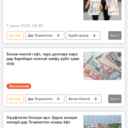
7 июли 2025, 09:35
доллар
Дар Тоҷикистон
Қурби асъор
Боз
3
рубл
евро
сомонӣ
Бонки миллӣ гуфт, чаро доллару евро
дар баробари сомонӣ заифу рубл қави
шуд
Эксклюзив
доллар
Дар Тоҷикистон
Бонки Миллӣ
Боз
5
БМТ
Қурби асъор
рубл
евро
Иқтисод
Ошуфтагии бозори арз: Ҳарсе асъори
калидӣ дар Тоҷикистон коҳиш ёфт