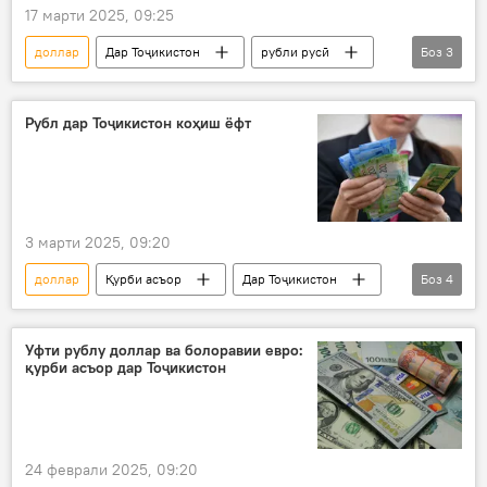
17 марти 2025, 09:25
доллар
Дар Тоҷикистон
рубли русӣ
Боз
3
евро
сомонӣ
Қурби асъор
Рубл дар Тоҷикистон коҳиш ёфт
3 марти 2025, 09:20
доллар
Қурби асъор
Дар Тоҷикистон
Боз
4
рубл
евро
сомонӣ
Иқтисод
Уфти рублу доллар ва болоравии евро:
қурби асъор дар Тоҷикистон
24 феврали 2025, 09:20