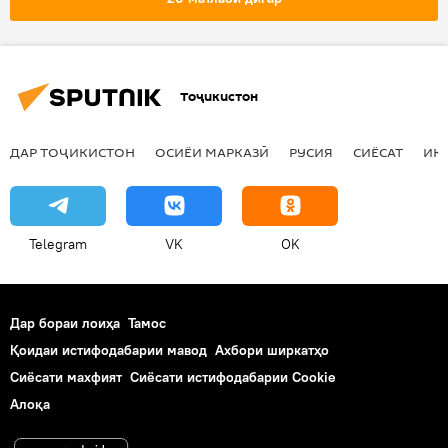
Тоҷикистон
ДАР ТОҶИКИСТОН
ОСИЁИ МАРКАЗӢ
РУСИЯ
СИЁСАТ
ИҚ
Telegram
VK
OK
Дар бораи лоиҳа
Тамос
Қоидаи истифодабарии мавод
Ахбори ширкатҳо
Сиёсати махфият
Сиёсати истифодабарии Cookie
Алоқа