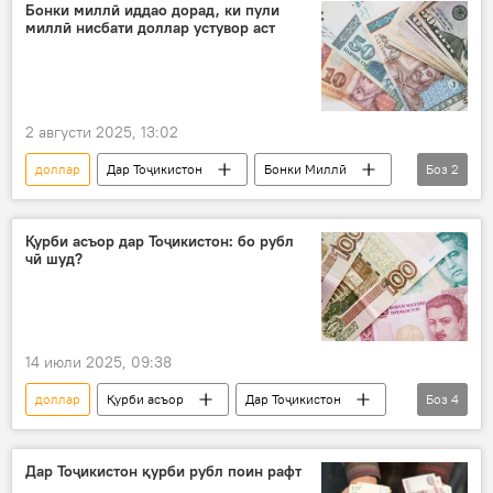
Бонки миллӣ иддао дорад, ки пули
миллӣ нисбати доллар устувор аст
2 августи 2025, 13:02
доллар
Дар Тоҷикистон
Бонки Миллӣ
Боз
2
устувории қурб
сомонӣ
Қурби асъор дар Тоҷикистон: бо рубл
чӣ шуд?
14 июли 2025, 09:38
доллар
Қурби асъор
Дар Тоҷикистон
Боз
4
рубл
евро
сомонӣ
Иқтисод
Дар Тоҷикистон қурби рубл поин рафт