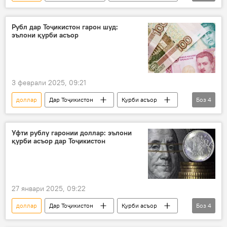
рубл
евро
сомонӣ
Иқтисод
Рубл дар Тоҷикистон гарон шуд:
эълони қурби асъор
3 феврали 2025, 09:21
доллар
Дар Тоҷикистон
Қурби асъор
Боз
4
Иқтисод
рубл
евро
сомонӣ
Уфти рублу гаронии доллар: эълони
қурби асъор дар Тоҷикистон
27 январи 2025, 09:22
доллар
Дар Тоҷикистон
Қурби асъор
Боз
4
рубл
евро
сомонӣ