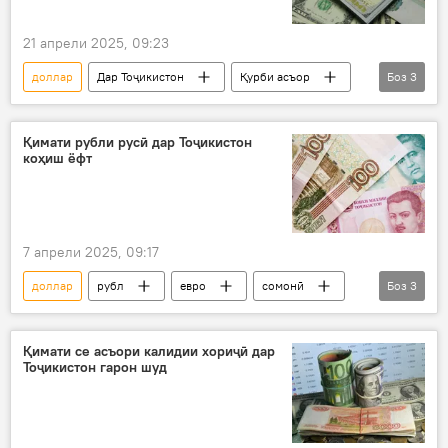
21 апрели 2025, 09:23
доллар
Дар Тоҷикистон
Қурби асъор
Боз
3
рубл
евро
сомонӣ
Қимати рубли русӣ дар Тоҷикистон
коҳиш ёфт
7 апрели 2025, 09:17
доллар
рубл
евро
сомонӣ
Боз
3
Қурби асъор
Иқтисод
Дар Тоҷикистон
Қимати се асъори калидии хориҷӣ дар
Тоҷикистон гарон шуд