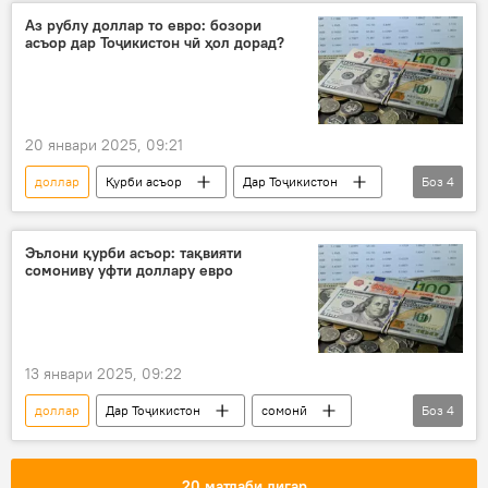
Иқтисод
Аз рублу доллар то евро: бозори
асъор дар Тоҷикистон чӣ ҳол дорад?
20 январи 2025, 09:21
доллар
Қурби асъор
Дар Тоҷикистон
Боз
4
рубл
евро
сомонӣ
Иқтисод
Эълони қурби асъор: тақвияти
сомониву уфти доллару евро
13 январи 2025, 09:22
доллар
Дар Тоҷикистон
сомонӣ
Боз
4
евро
рубл
Қурби асъор
Иқтисод
20 матлаби дигар