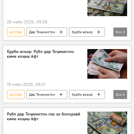
26 майи 2025, 09:28
доллар
Дар Тоҷикистон
Қурби асъор
Боз
3
рубл
евро
сомонӣ
Қурби асъор: Рубл дар Тоҷикистон
каме коҳиш ёфт
19 майи 2025, 09:21
доллар
Дар Тоҷикистон
Қурби асъор
Боз
4
рубл
евро
сомонӣ
Иқтисод
Рубл дар Тоҷикистон пас аз болоравӣ
каме коҳиш ёфт