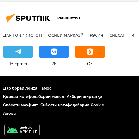
Афғонистон
СПАД
Тоҷикистон
Созмони Паймони Амнияти Дастаҷамъӣ
вазорати мудофиа
ДАР ТОҶИКИСТОН
ОСИЁИ МАРКАЗӢ
РУСИЯ
СИЁСАТ
ИҚ
масоили марбут ба Афғонистон
пойгоҳи 201
Telegram
VK
OK
Дар бораи лоиҳа
Тамос
Қоидаи истифодабарии мавод
Ахбори ширкатҳо
Сиёсати махфият
Сиёсати истифодабарии Cookie
Алоқа