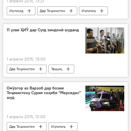
1 апрели 2015, 13:21
Иқтисод
Дар Тоҷикистон
Иҷтимоъ
Ҳамаи хабарҳо
Tcell
"Babilon-M"
Мегафон-Тоҷикистон
11 узви ҲИӮ дар Суғд зиндонӣ шуданд
"ТТ-Мобайл" ("Мегафон Тоҷикистон")
Билайн-Тоҷикистон
арзиши мухобирот боло рафт
то 5
1 апрели 2015, 13:00
Дар Тоҷикистон
Таҳқиқ
Ҳамаи хабарҳо
Амният ва мудофиа
Суғд
Хуҷанд
Омӯзгор аз Варзоб дар бозии
Тоҷикистону Сурия соҳиби “Мерседес”
Ҳаракати исломии Ӯзбакистон
ҳукм
шуд
зиндон
даъват
сокинон
аъзо
иттиҳом
1 апрели 2015, 12:00
Рӯйдод, ҷиноят ва ҳолатҳои фавқулода
Дар Тоҷикистон
Иҷтимоъ