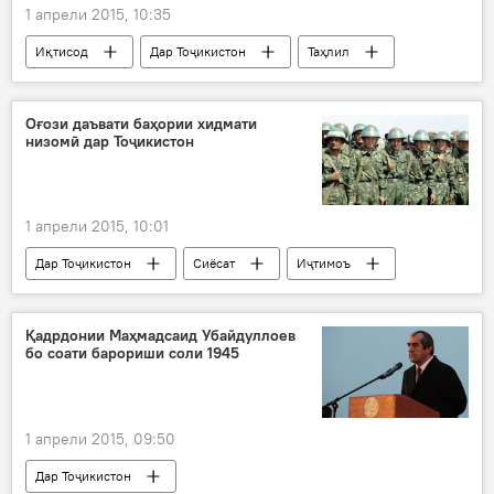
меҳмонон
футбол
1 апрели 2015, 10:35
Иқтисод
Дар Тоҷикистон
Таҳлил
Ҳамаи хабарҳо
БРА
коҳиши ММД
таназзули иқтисоди Тоҷикистон
Оғози даъвати баҳории хидмати
низомӣ дар Тоҷикистон
бӯҳрони иқтисодии Русия
бонк
1 апрели 2015, 10:01
Дар Тоҷикистон
Сиёсат
Иҷтимоъ
Ҳамаи хабарҳо
Амният ва мудофиа
Эмомалӣ Раҳмон
президенти Тоҷикистон
Қадрдонии Маҳмадсаид Убайдуллоев
бо соати барориши соли 1945
вазорати мудофиа
комиссариатҳои низомӣ
Қувваҳои мусаллаҳ
даъват
хидмати ҳатмии низомӣ
1 апрели 2015, 09:50
даъвати баҳории наваскарон ба артиш
Дар Тоҷикистон