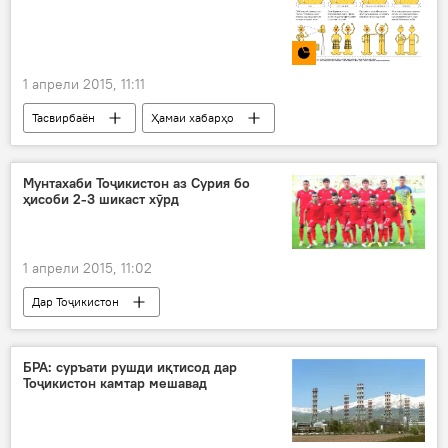
1 апрели 2015, 11:11
Тасвирбаён
Ҳамаи хабарҳо
Мунтахаби Тоҷикистон аз Сурия бо
ҳисоби 2-3 шикаст хӯрд
1 апрели 2015, 11:02
Дар Тоҷикистон
Навигариҳои варзиши Тоҷикистон
Ҳамаи хабарҳо
Сурия
Рафеъ Раҷа
БРА: суръати рушди иқтисод дар
Тоҷикистон камтар мешавад
Нуриддин Давронов
ФФТ
ФИФА
бозӣ
рақобат
бохт