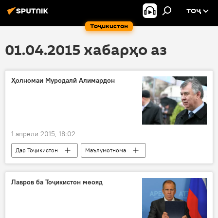
ТОҶ
Тоҷикистон
01.04.2015 хабарҳо аз
Ҳолномаи Муродалӣ Алимардон
1 апрели 2015, 18:02
Дар Тоҷикистон
Маълумотнома
Сиёсат
Иҷтимоъ
Ҳамаи хабарҳо
ноҳияи Ҳисор
Муродалӣ Алимардон
Лавров ба Тоҷикистон меояд
БМТ
Агробанк