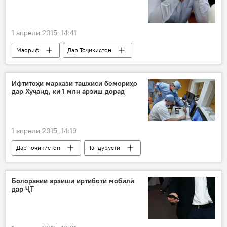
1 апрели 2015, 14:41
Маориф
Дар Тоҷикистон
Ҳамаи хабарҳо
Нуриддин Саидов
Эҳсон Хушвахтов
Маркази миллии тестӣ
Ифтитоҳи маркази ташхиси бемориҳо
дар Хуҷанд, ки 1 млн арзиш дорад
мактабӣ
фан
дақиқ
табиӣ
имтиҳон
Бозиҳои олимпии Пекин
1 апрели 2015, 14:19
Дар Тоҷикистон
Тандурустӣ
Иҷтимоъ
Ҳамаи хабарҳо
Хуҷанд
Суғд
Раҷаббой Аҳмадзода
Болоравии арзиши иртиботи мобилӣ
дар ҶТ
райиси шаҳри Хуҷанд
ифтитоҳи маркази ташхиси тиббӣ
УЗИ
рентген