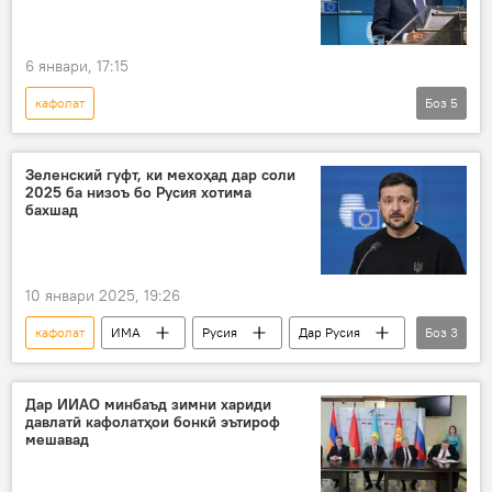
6 январи, 17:15
кафолат
Боз
5
Амалиёти вижаи Русия барои ҳимояи Донбасс: охирин хабарҳо
Русия
Украина
ИМА
Зеленский гуфт, ки мехоҳад дар соли
2025 ба низоъ бо Русия хотима
нақша
бахшад
10 январи 2025, 19:26
кафолат
ИМА
Русия
Дар Русия
Боз
3
Украина
Владимир Зеленский
низоъ
Дар ИИАО минбаъд зимни хариди
давлатӣ кафолатҳои бонкӣ эътироф
мешавад