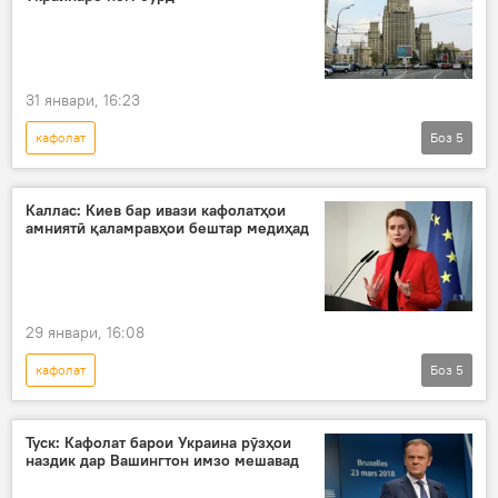
Амният ва мудофиа
Владимир Зеленский
31 январи, 16:23
кафолат
Боз
5
Амалиёти вижаи Русия барои ҳимояи Донбасс: охирин хабарҳо
Русия
Амният ва мудофиа
Украина
Каллас: Киев бар ивази кафолатҳои
амниятӣ қаламравҳои бештар медиҳад
Сиёсат
29 январи, 16:08
кафолат
Боз
5
Амалиёти вижаи Русия барои ҳимояи Донбасс: охирин хабарҳо
Украина
Аврупо
дар гузашт
Туск: Кафолат барои Украина рӯзҳои
наздик дар Вашингтон имзо мешавад
Сиёсат