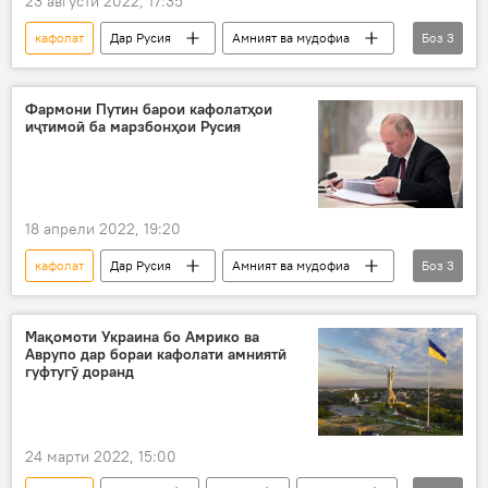
23 августи 2022, 17:35
кафолат
Дар Русия
Амният ва мудофиа
Боз
3
Украина
Дмитрий Медведев
созишнома
Фармони Путин барои кафолатҳои
иҷтимоӣ ба марзбонҳои Русия
18 апрели 2022, 19:20
кафолат
Дар Русия
Амният ва мудофиа
Боз
3
марзбон
Владимир Путин
иҷтимоӣ
Мақомоти Украина бо Амрико ва
Аврупо дар бораи кафолати амниятӣ
гуфтугӯ доранд
24 марти 2022, 15:00