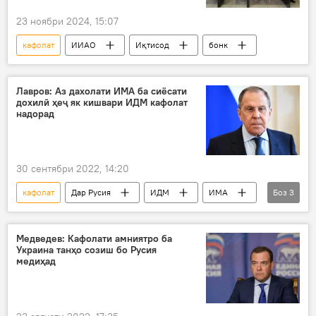
23 ноябри 2024, 15:07
кафолат
ИИАО
Иқтисод
бонк
Лавров: Аз дахолати ИМА ба сиёсати
дохилӣ ҳеҷ як кишвари ИДМ кафолат
надорад
30 сентябри 2022, 14:20
кафолат
Дар Русия
ИДМ
ИМА
Боз
3
Сиёсат
Сергей Лавров
вазири хориҷа
Медведев: Кафолати амниятро ба
Украина танҳо созиш бо Русия
медиҳад