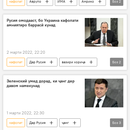
кафолат
Аврупо
ИМА
Амрико
Боз
2
амнияти миллӣ
Украина
Русия омодааст, бо Украина кафолати
амниятиро баррасӣ кунад
2 марти 2022, 22:20
кафолат
Дар Русия
вазири хориҷа
Боз
2
музокирот
Украина
Зеленский умед дорад, ки ҷанг дер
давом намекунад
1 марти 2022, 22:30
кафолат
Дар Русия
ҷанг
Боз
3