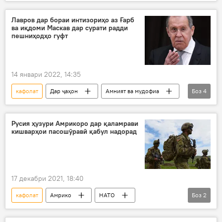
Владимир Зеленский
НАТО
Украина
Лавров дар бораи интизориҳо аз Ғарб
ва иқдоми Маскав дар сурати радди
пешниҳодҳо гуфт
14 январи 2022, 14:35
кафолат
Дар ҷаҳон
Амният ва мудофиа
Боз
4
ИМА
НАТО
Сергей Лавров
пешниҳод
Русия ҳузури Амрикоро дар қаламрави
кишварҳои пасошӯравӣ қабул надорад
17 декабри 2021, 18:40
кафолат
Амрико
НАТО
Боз
2
Вазорати умури хориҷии Русия
Дар Русия