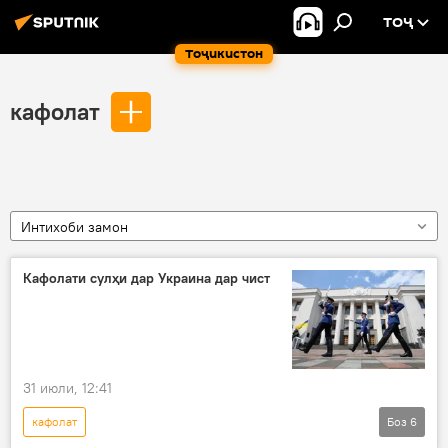
ТОҶ
Тоҷикистон
кафолат
Интихоби замон
Кафолати сулҳи дар Украина дар чист
31 июли, 12:41
кафолат
Боз
6