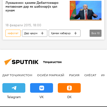
Лукашенко: қазияи Дебалтсеваро
метавонам дар як шабонарӯз ҳал
кунам
18 феврали 2015, 18:00
кафолат
Дар ҷаҳон
Ҳамаи хабарҳо
Боз
10
Амният ва мудофиа
Сиёсат
Украина
Белорус
Дебалтсево
Александр Лукашенко
ҶМД
Тоҷикистон
пешниҳоди Лукашенко
оромӣ ва субот
миёнарав
ДАР ТОҶИКИСТОН
ОСИЁИ МАРКАЗӢ
РУСИЯ
СИЁСАТ
ИҚ
Telegram
VK
OK