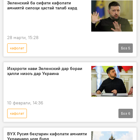
Киев
вазорати хориҷаи Русия
Зеленский ба сифати кафолати
амниятӣ силоҳи ҳастаӣ талаб кард
28 марти, 15:28
кафолат
Боз
5
Амалиёти вижаи Русия барои ҳимояи Донбасс: охирин хабарҳо
Владимир Зеленский
Украина
Изҳороти нави Зеленский дар бораи
ҳалли низоъ дар Украина
талаб
Амният ва мудофиа
10 феврали, 14:36
кафолат
Боз
6
Амалиёти вижаи Русия барои ҳимояи Донбасс: охирин хабарҳо
Русия
Украина
амалиёти вижа
ВУХ Русия беҳтарин кафолати амнияти
Украинаро ном бурд