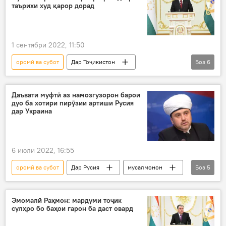
таърихи худ қарор дорад
1 сентябри 2022, 11:50
оромӣ ва субот
Дар Тоҷикистон
Боз
6
Эмомалӣ Раҳмон
суханронӣ
Истиқлол
озодӣ
Раисҷумҳур
Даъвати муфтӣ аз намозгузорон барои
дуо ба хотири пирӯзии артиши Русия
Рӯзи дониш
дар Украина
6 июли 2022, 16:55
оромӣ ва субот
Дар Русия
мусалмонон
Боз
5
Иди Қурбон
дуо
Шӯрои муфтиёни Русия
муфтӣ
Эмомалӣ Раҳмон: мардуми тоҷик
сулҳро бо баҳои гарон ба даст овард
Украина