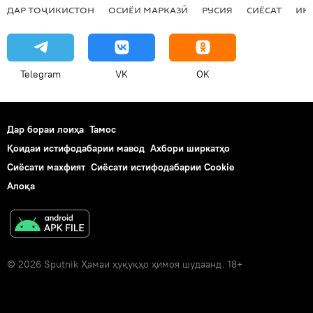
ДАР ТОҶИКИСТОН
ОСИЁИ МАРКАЗӢ
РУСИЯ
СИЁСАТ
ИҚ
Telegram
VK
OK
Дар бораи лоиҳа
Тамос
Қоидаи истифодабарии мавод
Ахбори ширкатҳо
Сиёсати махфият
Сиёсати истифодабарии Cookie
Алоқа
© 2026 Sputnik Ҳамаи ҳуқуқҳо ҳимоя шудаанд. 18+