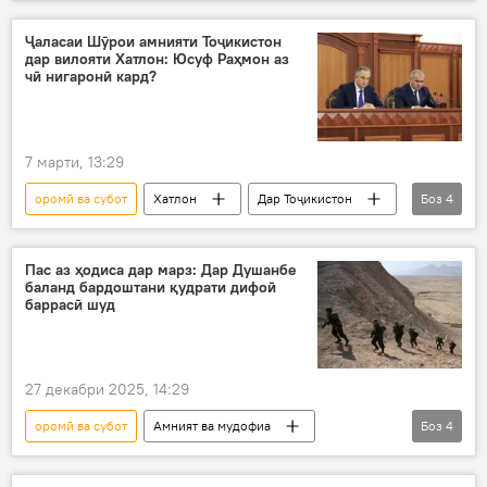
Рӯзи Ваҳдати миллӣ
Ваҳдат
оромӣ
Раисҷумҳур
амнияту субот
Сиёсат
Ҷаласаи Шӯрои амнияти Тоҷикистон
дар вилояти Хатлон: Юсуф Раҳмон аз
чӣ нигаронӣ кард?
7 марти, 13:29
оромӣ ва субот
Хатлон
Дар Тоҷикистон
Боз
4
Шӯрои амнияти Тоҷикистон
Амният ва мудофиа
Юсуф Раҳмон
Пас аз ҳодиса дар марз: Дар Душанбе
баланд бардоштани қудрати дифоӣ
Давлаталӣ Саид
баррасӣ шуд
27 декабри 2025, 14:29
оромӣ ва субот
Амният ва мудофиа
Боз
4
Вазорати дифоъи Тоҷикистон