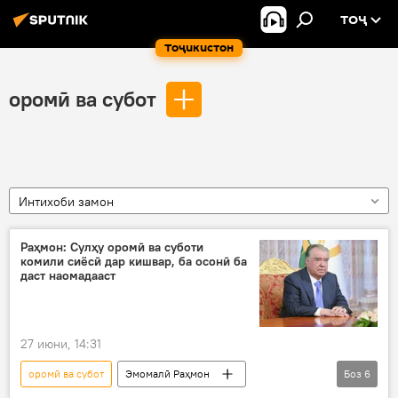
ТОҶ
Тоҷикистон
оромӣ ва субот
Интихоби замон
Раҳмон: Сулҳу оромӣ ва суботи
комили сиёсӣ дар кишвар, ба осонӣ ба
даст наомадааст
27 июни, 14:31
оромӣ ва субот
Эмомалӣ Раҳмон
Боз
6