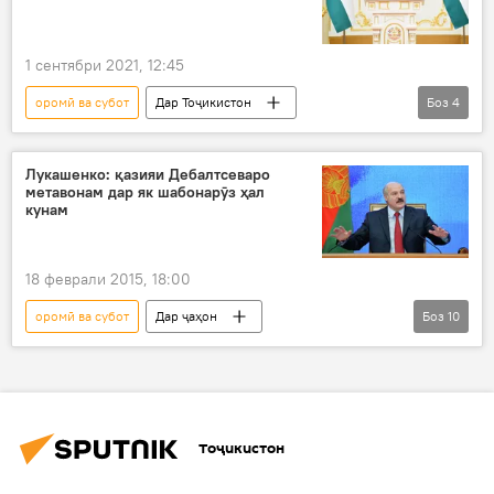
1 сентябри 2021, 12:45
оромӣ ва субот
Дар Тоҷикистон
Боз
4
Эмомалӣ Раҳмон
Душанбе
Маориф
дарс
Лукашенко: қазияи Дебалтсеваро
метавонам дар як шабонарӯз ҳал
кунам
18 феврали 2015, 18:00
оромӣ ва субот
Дар ҷаҳон
Боз
10
Ҳамаи хабарҳо
Амният ва мудофиа
Сиёсат
Украина
Белорус
Дебалтсево
Александр Лукашенко
Тоҷикистон
ҶМД
пешниҳоди Лукашенко
кафолат
миёнарав