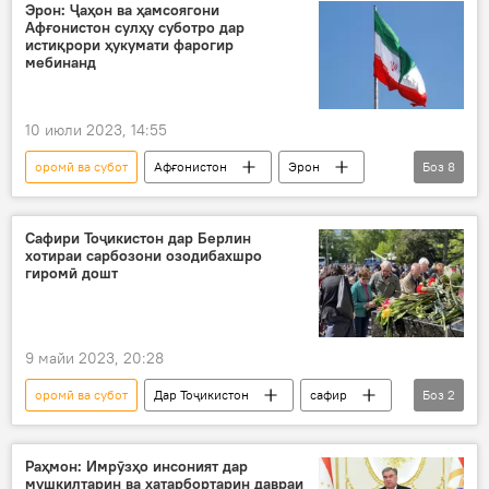
ҳамкориҳои амниятӣ
Душанбе
Эрон: Ҷаҳон ва ҳамсоягони
Афғонистон сулҳу суботро дар
Дар Тоҷикистон
истиқрори ҳукумати фарогир
мебинанд
10 июли 2023, 14:55
оромӣ ва субот
Афғонистон
Эрон
Боз
8
Дар ҷаҳон
субот
Ҳукумат
Толибон
мақомот
Сафири Тоҷикистон дар Берлин
хотираи сарбозони озодибахшро
Амният ва мудофиа
ҳамсоя
гиромӣ дошт
ҷомеаи ҷаҳонӣ
9 майи 2023, 20:28
оромӣ ва субот
Дар Тоҷикистон
сафир
Боз
2
Берлин
ҶБВ
Раҳмон: Имрӯзҳо инсоният дар
мушкилтарин ва хатарбортарин давраи