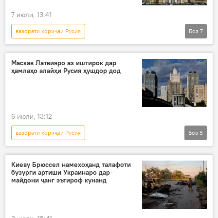
7 июли, 13:41
вазорати хориҷаи Русия
Боз
7
Амалиёти вижаи Русия барои ҳимояи Донбасс: охирин хабарҳо
Украина
Балтика
Русия
Маскав Латвияро аз иштирок дар
ҳамлаҳо алайҳи Русия ҳушдор дод
Аврупо
Маскав
амалиёти вижа
6 июли, 13:12
вазорати хориҷаи Русия
Боз
5
Амалиёти вижаи Русия барои ҳимояи Донбасс: охирин хабарҳо
Украина
амалиёти вижа
Латвия
Киеву Брюссел намехоҳанд талафоти
бузурги артиши Украинаро дар
НАТО
майдони ҷанг эътироф кунанд