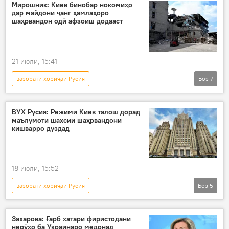
Украина
Эрон
Русия
Мирошник: Киев бинобар нокомиҳо
дар майдони ҷанг ҳамлаҳоро
ҳамлаи террористӣ
амалиёти вижа
шаҳрвандон одӣ афзоиш додааст
Мария Захарова
21 июли, 15:41
вазорати хориҷаи Русия
Боз
7
Амалиёти вижаи Русия барои ҳимояи Донбасс: охирин хабарҳо
Украина
Киев
ВУХ Русия: Режими Киев талош дорад
маълумоти шахсии шаҳрвандони
ҳамалоти террористӣ
шаҳрвандон
кишварро дуздад
осоишта
Сиёсат
18 июли, 15:52
вазорати хориҷаи Русия
Боз
5
Амалиёти вижаи Русия барои ҳимояи Донбасс: охирин хабарҳо
Украина
амалиёти вижа
маълумот
Захарова: Ғарб хатари фиристодани
нерӯҳо ба Украинаро медонад