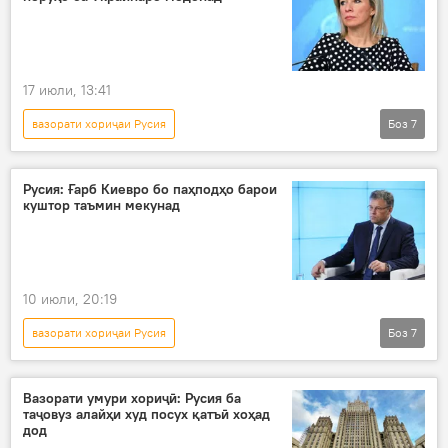
дуздӣ
17 июли, 13:41
вазорати хориҷаи Русия
Боз
7
Амалиёти вижаи Русия барои ҳимояи Донбасс: охирин хабарҳо
Украина
амалиёти вижа
Русия
Русия: Ғарб Киевро бо паҳподҳо барои
куштор таъмин мекунад
нерӯҳо
низоъ
Ғарб
10 июли, 20:19
вазорати хориҷаи Русия
Боз
7
Амалиёти вижаи Русия барои ҳимояи Донбасс: охирин хабарҳо
Украина
амалиёти вижа
низоъ
Вазорати умури хориҷӣ: Русия ба
таҷовуз алайҳи худ посух қатъӣ хоҳад
паҳпод
технология
Ғарб
дод