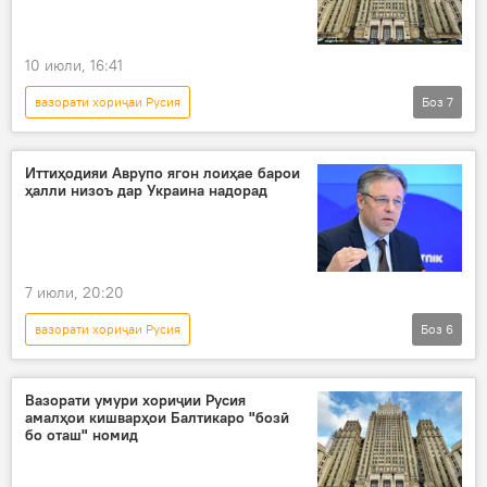
10 июли, 16:41
вазорати хориҷаи Русия
Боз
7
Амалиёти вижаи Русия барои ҳимояи Донбасс: охирин хабарҳо
Украина
амалиёти вижа
НАТО
Иттиҳодияи Аврупо ягон лоиҳае барои
ҳалли низоъ дар Украина надорад
аслиҳа
низоъ
Русия
7 июли, 20:20
вазорати хориҷаи Русия
Боз
6
Амалиёти вижаи Русия барои ҳимояи Донбасс: охирин хабарҳо
Украина
амалиёти вижа
низоъ
Вазорати умури хориҷии Русия
амалҳои кишварҳои Балтикаро "бозӣ
ҳалли низоъ
Русия
бо оташ" номид