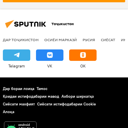
кӯч бастан
Тоҷикистон
ДАР ТОҶИКИСТОН
ОСИЁИ МАРКАЗӢ
РУСИЯ
СИЁСАТ
ИҚ
Telegram
VK
OK
Дар бораи лоиҳа
Тамос
Қоидаи истифодабарии мавод
Ахбори ширкатҳо
Сиёсати махфият
Сиёсати истифодабарии Cookie
Алоқа