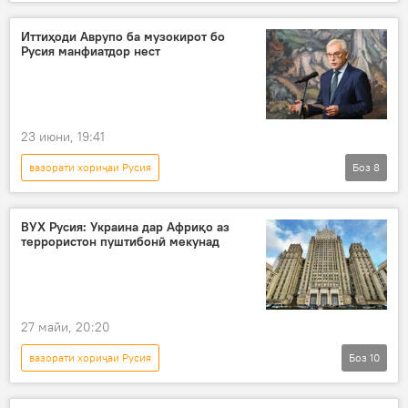
Дар Русия
Дар ҷаҳон
Сиёсат
Иттиҳоди Аврупо ба музокирот бо
Русия манфиатдор нест
23 июни, 19:41
вазорати хориҷаи Русия
Боз
8
Амалиёти вижаи Русия барои ҳимояи Донбасс: охирин хабарҳо
Украина
амалиёти вижа
НАТО
ВУХ Русия: Украина дар Африқо аз
террористон пуштибонӣ мекунад
Ғарб
музокирот
Русия
Сиёсат
27 майи, 20:20
вазорати хориҷаи Русия
Боз
10
Вазъ дар Ховари Миёна: Хабарҳои ахир