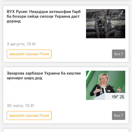
Амалиёти вижаи Русия барои ҳимояи Донбасс: охирин хабарҳо
Украина
Ғарб
амалиёти вижа
ВУХ Русия: Ниҳодҳои иктишофии Ғарб
ба бозори сиёҳи силоҳи Украина даст
музокирот
ҳалли низоъ
Русия
доранд
3 августи, 13:41
вазорати хориҷаи Русия
Боз
7
Амалиёти вижаи Русия барои ҳимояи Донбасс: охирин хабарҳо
Украина
амалиёти вижа
артиш
Захарова зарбаҳои Украина ба киштии
эрониро шарҳ дод
аслиҳа
бозор
Ғарб
30 июли, 13:41
вазорати хориҷаи Русия
Боз
7
Амалиёти вижаи Русия барои ҳимояи Донбасс: охирин хабарҳо