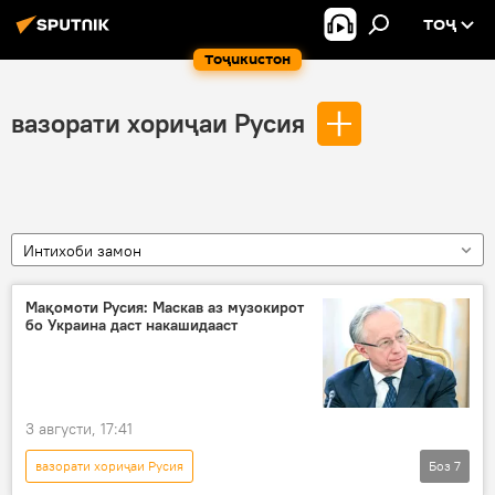
ТОҶ
Тоҷикистон
вазорати хориҷаи Русия
Интихоби замон
Мақомоти Русия: Маскав аз музокирот
бо Украина даст накашидааст
3 августи, 17:41
вазорати хориҷаи Русия
Боз
7