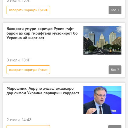
3 июли, 15:41
вазорати хориҷаи Русия
Боз
7
Амалиёти вижаи Русия барои ҳимояи Донбасс: охирин хабарҳо
Украина
амалиёти вижа
талафот
Вазорати умури хориҷаи Русия гуфт
барои аз сар гирифтани музокирот бо
артиш
Русия
низоъ
Украина чӣ шарт аст
3 июли, 13:41
вазорати хориҷаи Русия
Боз
7
Амалиёти вижаи Русия барои ҳимояи Донбасс: охирин хабарҳо
Украина
амалиёти вижа
Русия
Мирошник: Аврупо худаш аждаҳоро
дар симои Украина парвариш кардааст
иҷрои шарт
музокирот
низоъ
2 июли, 14:43