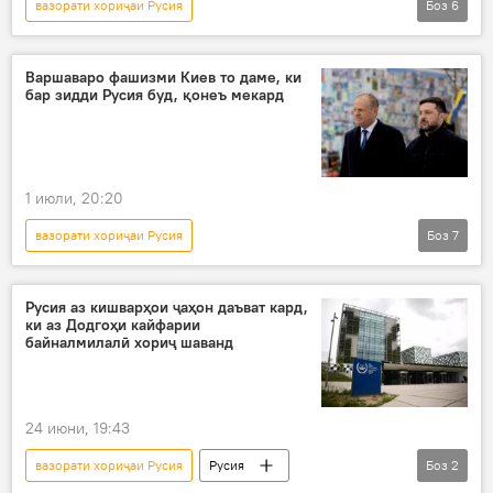
вазорати хориҷаи Русия
Боз
6
Амалиёти вижаи Русия барои ҳимояи Донбасс: охирин хабарҳо
амалиёти вижа
Украина
Аврупо
Варшаваро фашизми Киев то даме, ки
бар зидди Русия буд, қонеъ мекард
Сиёсат
терроризм
1 июли, 20:20
вазорати хориҷаи Русия
Боз
7
Амалиёти вижаи Русия барои ҳимояи Донбасс: охирин хабарҳо
Украина
амалиёти вижа
Киев
Русия аз кишварҳои ҷаҳон даъват кард,
ки аз Додгоҳи кайфарии
Лаҳистон
нозӣ
Мария Захарова
байналмилалӣ хориҷ шаванд
24 июни, 19:43
вазорати хориҷаи Русия
Русия
Боз
2