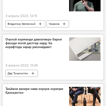
3 апрели 2023, 14:15
Владимир Зеленский
Украина
Қрим
Оҷонсӣ корманди давлатиеро барои
фасоди молӣ дастгир кард: ба
корафтода зарар расонидааст
3 апрели 2023, 13:45
Дар Тоҷикистон
Рӯйдод, ҷиноят ва ҳолатҳои фавқулода
боздошт
Таъйини вазири нави корҳои хориҷии
Қазоқистон
Оҷонсии мубориза зидди коррупсия
фасод