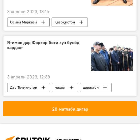
3 апрели 2023, 13:15
Осиёи Марказӣ
Қазоқистон
Сиёсат
таъйин
вазир
кор
Ятимов дар Фархор боғи хуч бунёд
кардаст
3 апрели 2023, 12:38
Дар Тоҷикистон
ниҳол
дарахтон
Фархор
Хатлон
20 матлаби дигар
Тоҷикистон