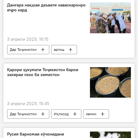
Данғара нақшаи даъвати наваскаронро
иҷро кард
3 апрели 2023, 16:15
Дар Тоҷикистон
артиш
Навигариҳои варзиши Тоҷикистон
даъват
Данғара
Қарори ҳукумати Тоҷикистон барои
захираи ғизо ба зимистон
3 апрели 2023, 15:45
Дар Тоҷикистон
Иқтисод
замин
ғизо
Ҳукумат
қарор
захира
Русия барномаи кӯчонидани