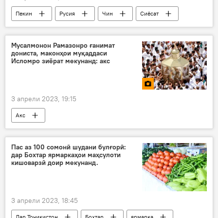
Пекин
Русия
Чин
Сиёсат
Дар ҷаҳон
ҳамкорӣ
Мусалмонон Рамазонро ғанимат
дониста, маконҳои муқаддаси
Исломро зиёрат мекунанд: акс
3 апрели 2023, 19:15
Акс
Пас аз 100 сомонӣ шудани булғорӣ:
дар Бохтар ярмаркаҳои маҳсулоти
кишоварзӣ доир мекунанд.
3 апрели 2023, 18:45
Дар Тоҷикистон
Бохтар
ярмарка