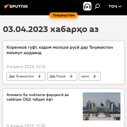
ТОҶ
Тоҷикистон
03.04.2023 хабарҳо аз
Коренков гуфт, кадом молҳои русӣ дар Тоҷикистон
маъмул шудаанд
3 апрели 2023, 22:10
Дар Тоҷикистон
Дар Русия
коло
Иқтисод
гардиши мол
Алмаато ба пойтахти фарҳангӣ ва
сайёҳии СҲШ табдил ёфт
3 апрели 2023, 21:30