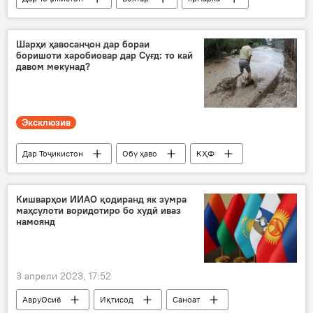
маҳсулот
кишоварзӣ
Иқтисод
Шарҳи ҳавосанҷон дар бораи
боришоти харобиовар дар Суғд: то кай
давом мекунад?
Эксклюзив
Дар Тоҷикистон
Обу ҳаво
КҲФ
Агентии ҳавосанҷӣ
Суғд
Кишварҳои ИИАО қодиранд як зумра
маҳсулоти воридотиро бо худӣ иваз
намоянд
3 апрели 2023, 17:52
АвруОсиё
Иқтисод
Саноат