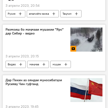
3 апрели 2023, 20:54
Русия
амалиёти вижа
Таҳлил
Дар ҷаҳон
Сиёсат
Украина
ҶМД
ҶМЛ
Размоиш бо маҷмааи мушакии "Ярс"
дар Сибир - видео
3 апрели 2023, 20:15
Видео
маҷмаа
мушак
тамрин
размоиш
Амният ва мудофиа
Дар Пекин аз ояндаи муносибатҳои
Русияву Чин гуфтанд
3 апрели 2023, 19:45