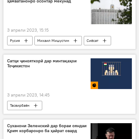
ҳамватанонро осонтар мекунад
3 апрели 2023, 15:15
Русия
Михаил Мишустин
Сиёсат
Муҳоҷират
кӯчонидани ҳамватон
Сатҳи ҷинояткорӣ дар минтақаҳои
Тоҷикистон
3 апрели 2023, 14:45
Тасвирбаён
Рӯйдод, ҷиноят ва ҳолатҳои фавқулода
сабт
ошкор
мақомот
Суханони Зеленский дар бораи ояндаи
Қрим корбаронро ба ҳайрат овард