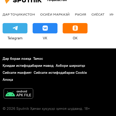
ДАР ТОҶИКИСТОН
ОСИЁИ МАРКАЗӢ
РУСИЯ
СИЁСАТ
ИҚ
Telegram
VK
OK
Дар бораи лоиҳа
Тамос
Қоидаи истифодабарии мавод
Ахбори ширкатҳо
Сиёсати махфият
Сиёсати истифодабарии Cookie
Алоқа
© 2026 Sputnik Ҳамаи ҳуқуқҳо ҳимоя шудаанд. 18+