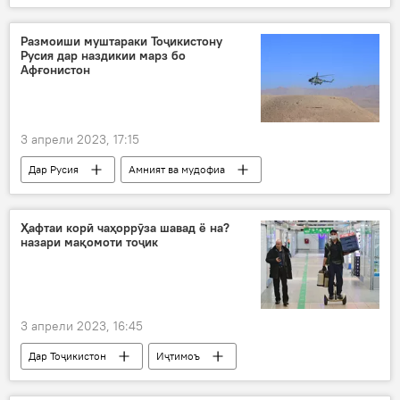
воридот
содирот
иваз
иттиҳод
табодули мол
Размоиши муштараки Тоҷикистону
Русия дар наздикии марз бо
Афғонистон
3 апрели 2023, 17:15
Дар Русия
Амният ва мудофиа
тамрин
размоиш
пойгоҳи 201
Ҳафтаи корӣ чаҳоррӯза шавад ё на?
назари мақомоти тоҷик
3 апрели 2023, 16:45
Дар Тоҷикистон
Иҷтимоъ
"Профсоюз" Иттифоқи касаба
кор