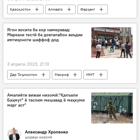
Қазоқистон
Алмаато
Фарҳанг
сайёҳат
СҲШ
Осиёи Марказӣ
Ягон восита ба кор намеравад:
Маркази тестӣ ба довталабон ваъдаи
имтиҳоноти шаффоф дод
3 апрели 2023, 21:10
Дар Тоҷикистон
Маориф
ММТ
имтиҳони дохилшавӣ
Амалиёти вижаи низомӣ:“Қалъали
Баҳмут” ё таслим мешавад ё маҳкуми
марг аст”
Александр Хроленко
шореҳи низомӣ