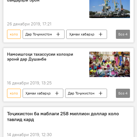
бандарҳои Эрон
26 декабри 2019, 17:21
коло
Дар Тоҷикистон
Ҳамаи хабарҳо
Боз
4
Эрон
транзит
молу коло
хориҷ
Намоишгоҳи тахассусии колоҳои
эронӣ дар Душанбе
16 декабри 2019, 13:25
коло
Ҳамаи хабарҳо
Дар Тоҷикистон
Боз
4
Эрон
намоиш
намоишгоҳ
Душанбе
Тоҷикистон ба маблағи 258 миллион доллар коло
тавлид кард
14 декабри 2019, 12:30