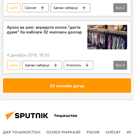
коло
Саноат
Ҳамаи хабарҳо
Боз
2
Дар Тоҷикистон
тавлид
Арзон ва шик: воридоти колои “дасти
дуюм” ба маблағи 32 миллион доллар
4 декабри 2019, 18:00
коло
Ҳамаи хабарҳо
Иҷтимоъ
Боз
3
Осиёи Марказӣ
Афғонистон
воридот
20 матлаби дигар
Тоҷикистон
ДАР ТОҶИКИСТОН
ОСИЁИ МАРКАЗӢ
РУСИЯ
СИЁСАТ
ИҚ