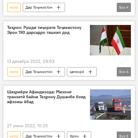
коло
Дар Тоҷикистон
Боз
4
гардиши молу коло
гардиши коло
Суғд
Иқтисод
гумрук
Теҳрон: Рушди тиҷорати Тоҷикистону
Эрон 190 дарсадро ташкил дод
13 декабри 2022, 09:03
коло
Дар Тоҷикистон
ҳамкорӣ
Боз
4
Эрон
тиҷорат
гардиши молу коло
гумрук
Шаҳриёри Афандизода: Мизони
транзитӣ байни Теҳрону Душанбе бояд
афзоиш ёбад
27 июни 2022, 10:25
коло
Дар Тоҷикистон
Эрон
Боз
5