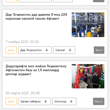
ҳамкорӣ
транзит
ҳамлу нақл
равобит
тақвият
Дар Тоҷикистон дар давоми 9 моҳ 229
корхонаи саноатӣ таъсис ёфтааст
7 ноябри 2021, 10:20
коло
Дар Тоҷикистон
Саноат
Боз
1
тавлид
Додугирифти мол миёни Тоҷикистону
Афғонистон беш аз 1,5 миллиард
доллар шудааст
30 марти 2021, 20:45
коло
Ҳамаи хабарҳо
Иқтисод
Боз
2
Афғонистон
Дар Тоҷикистон