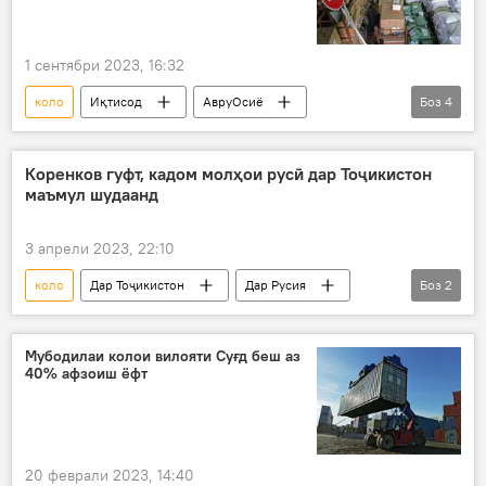
1 сентябри 2023, 16:32
коло
Иқтисод
АвруОсиё
Боз
4
мубориза
қалбакӣ
қочоқ
Форум
Коренков гуфт, кадом молҳои русӣ дар Тоҷикистон
маъмул шудаанд
3 апрели 2023, 22:10
коло
Дар Тоҷикистон
Дар Русия
Боз
2
Иқтисод
гардиши мол
Мубодилаи колои вилояти Суғд беш аз
40% афзоиш ёфт
20 феврали 2023, 14:40