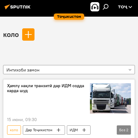
ТОҶ
Тоҷикистон
коло
Интихоби замон
Ҳамлу нақли транзитӣ дар ИДМ содда
карда шуд
15 июни, 09:30
коло
Дар Тоҷикистон
ИДМ
Боз
2