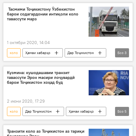
Тасмими Тоҷикистону Ӯзбекистон
барои содагардонии интиқоли коло
тавассути марз
1 октябри 2020, 14:04
коло
Ҳамаи хабарҳо
Дар Тоҷикистон
Боз
3
Иқтисод
Ӯзбекистон
сарҳад
Кузмина: кушодашавии транзит
тавассути Эрон масири лоҷувардӣ
барои Тоҷикистон хоҳад буд
2 июни 2020, 17:29
коло
Дар Тоҷикистон
Ҳамаи хабарҳо
Боз
5
Иқтисод
Афғонистон
Эрон
Туркманистон
транзит
Транзити коло аз Тоҷикистон аз тариқи