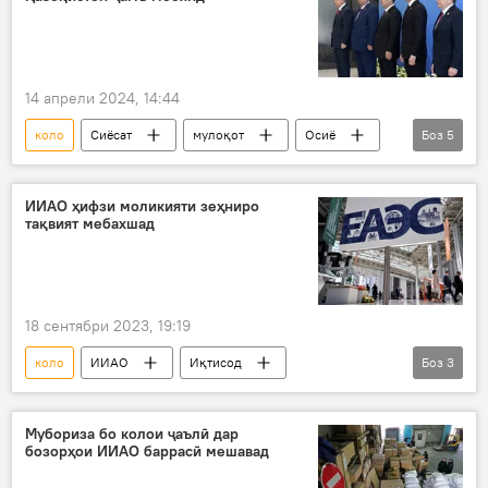
Сафари раисҷумҳури Ӯзбекистон Шавкат Мирзиёев ба Тоҷикистон
14 апрели 2024, 14:44
коло
Сиёсат
мулоқот
Осиё
Боз
5
миёна
вазир
Сироҷиддин Муҳриддин
Қазоқистон
ИИАО ҳифзи моликияти зеҳниро
тақвият мебахшад
Дар Тоҷикистон
18 сентябри 2023, 19:19
коло
ИИАО
Иқтисод
Боз
3
сабқати зеҳнӣ
мубориза
қонуншиканӣ
Мубориза бо колои ҷаълӣ дар
бозорҳои ИИАО баррасӣ мешавад