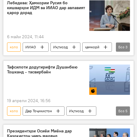
Лебедева: Ҳамкории Русия бо
кишварҳои ИДМ ва ИИАО дар авлавият
қарор дорад
6 майи 2024, 11:44
коло
ИИАО
Иқтисод
ҳамкорӣ
Боз
3
Русия
Палатаи савдо ва саноат
додугирифт
Тафсилоти додугирифти Душанбею
Тошканд - тасвирбаён
19 апрели 2024, 16:56
коло
Дар Тоҷикистон
Иқтисод
Боз
5
савдо
Ӯзбекистон
табодули мол
Тасвирбаён
Президентҳои Осиёи Миёна дар
Қазоқистон ҷамъ меоянд