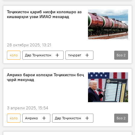
боркашонӣ
транзит
Тоҷикистон қариб нисфи колояшро аз
кишварҳои узви ИИАО мехарад
28 октябри 2025, 13:21
коло
Дар Тоҷикистон
тиҷорат
Боз
2
ИИАО
ИДМ
Амрико барои колоҳои Тоҷикистон боҷ
ҷорӣ мекунад
3 апрели 2025, 15:54
коло
Амрико
Дар Тоҷикистон
Боз
2
Иқтисод
боҷ