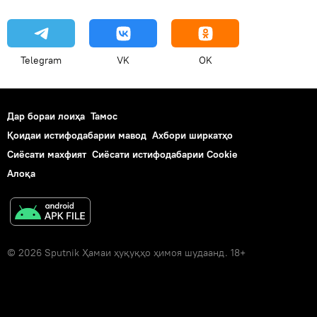
Telegram
VK
OK
Дар бораи лоиҳа
Тамос
Қоидаи истифодабарии мавод
Ахбори ширкатҳо
Сиёсати махфият
Сиёсати истифодабарии Cookie
Алоқа
© 2026 Sputnik Ҳамаи ҳуқуқҳо ҳимоя шудаанд. 18+