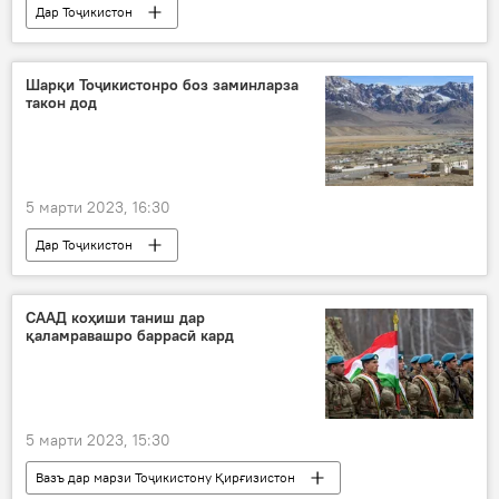
Дар Тоҷикистон
Навигариҳои варзиши Тоҷикистон
дзюдо
паҳлавон
тоҷик
Тошканд
Шарқи Тоҷикистонро боз заминларза
такон дод
Комроншоҳ Устопириён
5 марти 2023, 16:30
Дар Тоҷикистон
Рӯйдод, ҷиноят ва ҳолатҳои фавқулода
заминларза
ВМКБ
Мурғоб
СААД коҳиши таниш дар
қаламравашро баррасӣ кард
5 марти 2023, 15:30
Вазъ дар марзи Тоҷикистону Қирғизистон