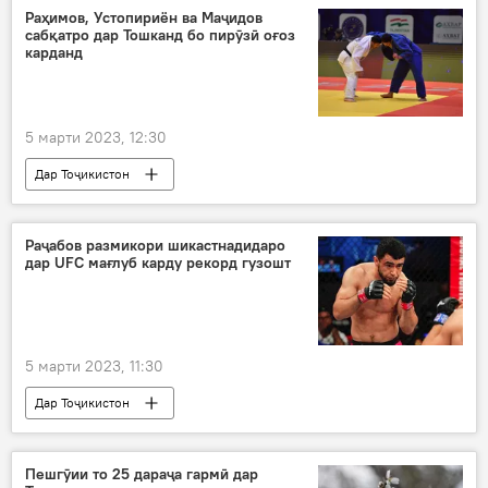
Раҳимов, Устопириён ва Маҷидов
сабқатро дар Тошканд бо пирӯзӣ оғоз
карданд
5 марти 2023, 12:30
Дар Тоҷикистон
Навигариҳои варзиши Тоҷикистон
сабқат
Комроншоҳ Устопириён
Темур Раҳимов
Раҷабов размикори шикастнадидаро
дар UFC мағлуб карду рекорд гузошт
5 марти 2023, 11:30
Дар Тоҷикистон
Навигариҳои варзиши Тоҷикистон
сабқат
Лоиқ Раҷабов
қаҳрамони UFC
Пешгӯии то 25 дараҷа гармӣ дар