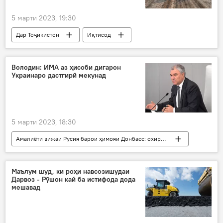
5 марти 2023, 19:30
Дар Тоҷикистон
Иқтисод
кишоварзӣ
пиёз
кишт
иҷрои нақшаи дурнамо
замин
Володин: ИМА аз ҳисоби дигарон
Украинаро дастгирӣ мекунад
5 марти 2023, 18:30
Амалиёти вижаи Русия барои ҳимояи Донбасс: охирин хабарҳо
Украина
амалиёт
низомӣ
Дар Русия
ИМА
Сиёсат
Маълум шуд, ки роҳи навсозишудаи
Дарвоз - Рӯшон кай ба истифода дода
Вячеслав Володин
мешавад