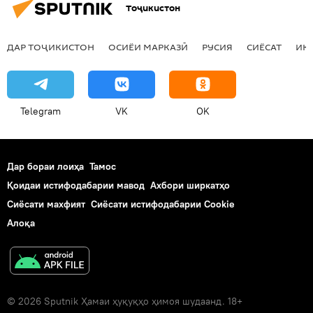
Тоҷикистон
ДАР ТОҶИКИСТОН
ОСИЁИ МАРКАЗӢ
РУСИЯ
СИЁСАТ
ИҚ
Telegram
VK
OK
Дар бораи лоиҳа
Тамос
Қоидаи истифодабарии мавод
Ахбори ширкатҳо
Сиёсати махфият
Сиёсати истифодабарии Cookie
Алоқа
© 2026 Sputnik Ҳамаи ҳуқуқҳо ҳимоя шудаанд. 18+