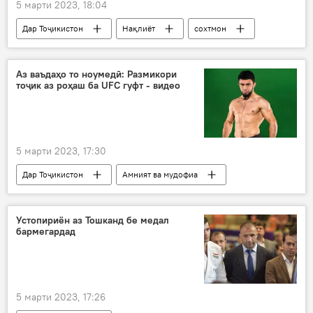
5 марти 2023, 18:04
Дар Тоҷикистон
Нақлиёт
сохтмон
ВМКБ
роҳ
Дарвоз
Рӯшон
Аз ваъдаҳо то ноумедӣ: Размикори
тоҷик аз роҳаш ба UFC гуфт - видео
5 марти 2023, 17:30
Дар Тоҷикистон
Амният ва мудофиа
Лоиқ Раҷабов
размикор
мубориза
Устопириён аз Тошканд бе медал
бармегардад
5 марти 2023, 17:26