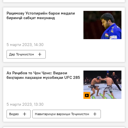
СААД
Амният ва мудофиа
Дар Тоҷикистон
марз
Раҳимову Устопириён барои медали
биринҷӣ сабқат мекунанд
5 марти 2023, 14:30
Дар Тоҷикистон
Навигариҳои варзиши Тоҷикистон
мусобиқа
Темур Раҳимов
Комроншоҳ Устопириён
Аз Раҷабов то Ҷон Ҷонс: Видеои
беҳтарин лаҳзаҳои мусобиқаи UFC 285
медал
биринҷӣ
5 марти 2023, 13:30
Видео
Навигариҳои варзиши Тоҷикистон
мусобиқа
Лоиқ Раҷабов
размикор