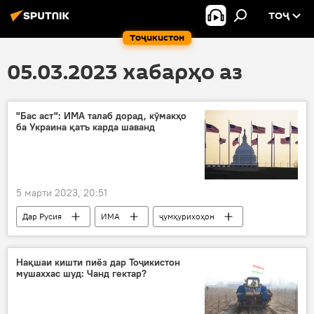
ТОҶ
Тоҷикистон
05.03.2023 хабарҳо аз
"Бас аст": ИМА талаб дорад, кӯмакҳо
ба Украина қатъ карда шаванд
5 марти 2023, 20:51
Дар Русия
ИМА
ҷумҳурихоҳон
Амрико
Украина
аслиҳа
Нақшаи кишти пиёз дар Тоҷикистон
мушаххас шуд: Чанд гектар?