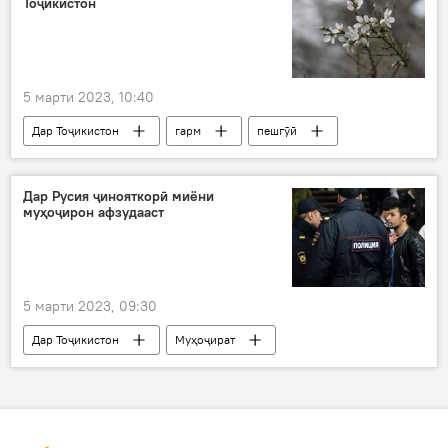
Тоҷикистон
мусобиқа
5 марти 2023, 10:40
Дар Тоҷикистон
гарм
пешгӯӣ
Обу ҳаво
Душанбе
ВМКБ
Суғд
Хатлон
Дар Русия ҷинояткорӣ миёни
муҳоҷирон афзудааст
5 марти 2023, 09:30
Дар Тоҷикистон
Муҳоҷират
Рӯйдод, ҷиноят ва ҳолатҳои фавқулода