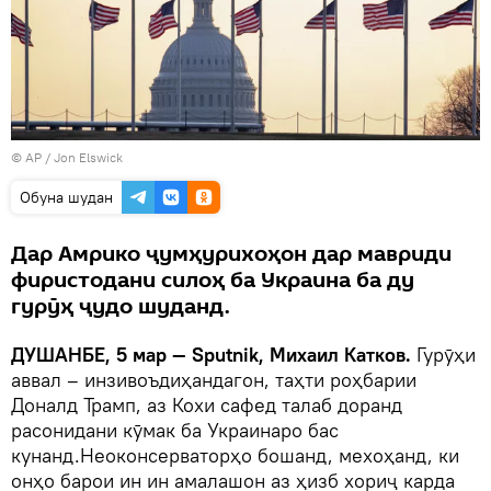
© AP / Jon Elswick
Обуна шудан
Дар Амрико ҷумҳурихоҳон дар мавриди
фиристодани силоҳ ба Украина ба ду
гурӯҳ ҷудо шуданд.
ДУШАНБЕ, 5 мар — Sputnik, Михаил Катков.
Гурӯҳи
аввал – инзивоъдиҳандагон, таҳти роҳбарии
Доналд Трамп, аз Кохи сафед талаб доранд
расонидани кӯмак ба Украинаро бас
кунанд.Неоконсерваторҳо бошанд, мехоҳанд, ки
онҳо барои ин ин амалашон аз ҳизб хориҷ карда