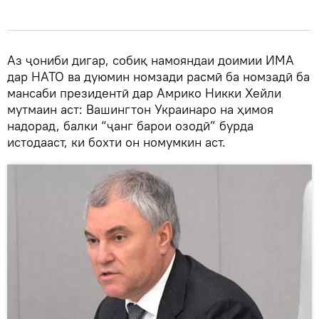
Аз ҷониби дигар, собиқ намояндаи доимии ИМА
дар НАТО ва дуюмин номзади расмӣ ба номзадӣ ба
мансаби президентӣ дар Амрико Никки Хейли
мутмаин аст: Вашингтон Украинаро на ҳимоя
надорад, балки “ҷанг барои озодӣ” бурда
истодааст, ки бохти он номумкин аст.