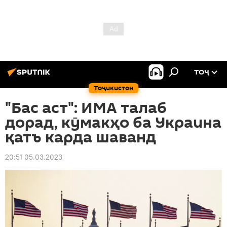
ТОҶ
Тоҷикистон
"Бас аст": ИМА талаб
дорад, кӯмакҳо ба Украина
қатъ карда шаванд
20:51 05.03.2023