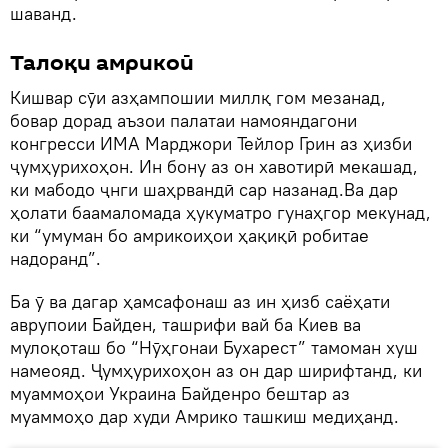
шаванд.
Талоқи амрикоӣ
Кишвар сӯи азҳампошии миллқ гом мезанад,
бовар дорад аъзои палатаи намояндагони
конгресси ИМА Марджори Тейлор Грин аз ҳизби
ҷумҳурихоҳон. Ин бону аз он хавотирӣ мекашад,
ки мабодо ҷнги шаҳрвандӣ сар назанад.Ва дар
ҳолати баамаломада ҳукуматро гунаҳгор мекунад,
ки “умуман бо амрикоиҳои ҳақиқӣ робитае
надоранд”.
Ба ӯ ва дагар ҳамсафонаш аз ин ҳизб саёҳати
аврупоии Байден, ташрифи вай ба Киев ва
мулоқоташ бо “Нӯҳгонаи Бухарест” тамоман хуш
намеояд. Ҷумҳурихоҳон аз он дар ширифтанд, ки
муаммоҳои Украина Байденро бештар аз
муаммоҳо дар худи Амрико ташкиш медиҳанд.