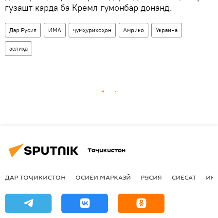
гузашт карда ба Кремл гумонбар донанд.
Дар Русия
ИМА
ҷумҳурихоҳон
Амрико
Украина
аслиҳа
Тоҷикистон
ДАР ТОҶИКИСТОН
ОСИЁИ МАРКАЗӢ
РУСИЯ
СИЁСАТ
ИҚ