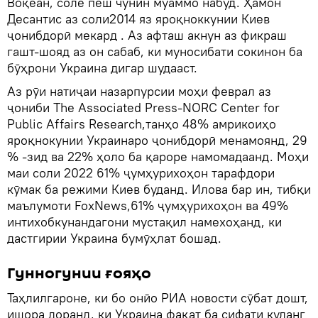
Воқеан, соле пеш чунин муаммо набуд. Ҳамон
Десантис аз соли2014 яз яроқноккунии Киев
ҷонибдорӣ мекард . Аз афташ акнун аз фикраш
гашт-шояд аз он сабаб, ки муносибати сокинон ба
бӯҳрони Украина дигар шудааст.
Аз рӯи натиҷаи назарпурсии моҳи феврал аз
ҷониби The Associated Press-NORC Center for
Public Affairs Research,танҳо 48% амрикоиҳо
яроқнокунии Украинаро ҷонибдорӣ менамоянд, 29
% -зид ва 22% ҳоло ба қароре намомадаанд. Моҳи
маи соли 2022 61% ҷумҳурихоҳон тарафдори
кӯмак ба режими Киев буданд. Илова бар ин, тибқи
маълумоти FoxNews,61% ҷумҳурихоҳон ва 49%
интихобкунандагони мустақил намехоҳанд, ки
дастгирии Украина бумӯҳлат бошад.
Гунногунии ғояҳо
Таҳлилгароне, ки бо онӣо РИА новости сӯбат дошт,
ишора доранд, ки Украина фақат ба сифати куланг