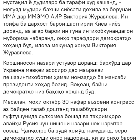
мустақил ё дудиларо ба тарафи худ кашанд, -
мегӯяд мудири бахши сиёсати дохила ва берунаи
ИМА дар ИМЭМО АИР Виктория Журавлева. Ин
тоифа ба дархост барои дастгирии Киев ниёз
доранд, ва агар барои ин гуна интихобкунандагон
мубориза набаранд, онҳо тарафдори демократҳо
хоҳанд буд, илова мекунад хонум Виктория
Журавлева.
Коршиносон назари устувор доранд: бархӯрд дар
Украина мавқеи асосиро дар маъракаи
пешазинтихоботии ҳамаи номзадҳо ба мансаби
президентӣ хоҳад бозид. Воқеан, байни
демократҳо низ баҳсҳо хоҳанд буд.
Масалан, моҳи октябр 30 нафар аъзоёни конгресс
аз Байден талаб доштанд ташаббускори
гуфтушунида сулҳомез бошад ва таҳримҳоро
алайҳи Русия чун нишони назари нек нармтар
созад. Ҷанҷолро ба зудӣ хомӯш намуданд, зеро
демократҳо хуши онро надоранд, ки аз онҳо барои