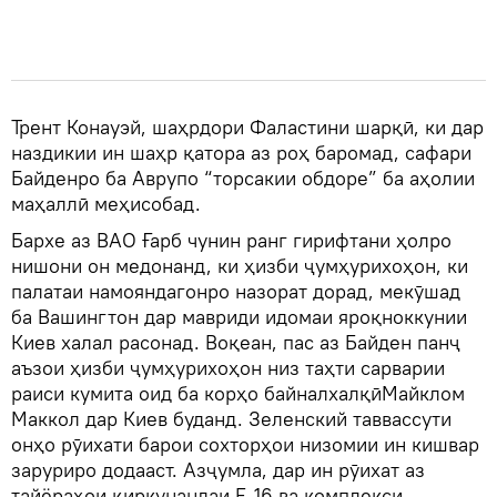
Трент Конауэй, шаҳрдори Фаластини шарқӣ, ки дар
наздикии ин шаҳр қатора аз роҳ баромад, сафари
Байденро ба Аврупо “торсакии обдоре” ба аҳолии
маҳаллӣ меҳисобад.
Бархе аз ВАО Ғарб чунин ранг гирифтани ҳолро
нишони он медонанд, ки ҳизби ҷумҳурихоҳон, ки
палатаи намояндагонро назорат дорад, мекӯшад
ба Вашингтон дар мавриди идомаи яроқноккунии
Киев халал расонад. Воқеан, пас аз Байден панҷ
аъзои ҳизби ҷумҳурихоҳон низ таҳти сарварии
раиси кумита оид ба корҳо байналхалқӣМайклом
Маккол дар Киев буданд. Зеленский таввассути
онҳо рӯихати барои сохторҳои низомии ин кишвар
заруриро додааст. Азҷумла, дар ин рӯихат аз
тайёраҳои қиркунандаи F-16 ва комплекси