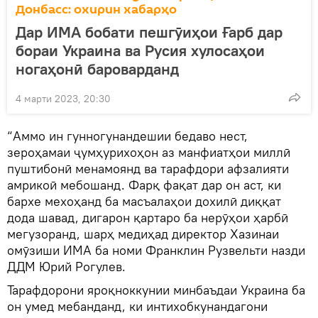
Донбасс: охирин хабарҳо
Дар ИМА бобати пешгӯиҳои Ғарб дар
бораи Украина ва Русия хулосаҳои
ногаҳонӣ бароварданд
4 марти 2023, 20:30
“Аммо ин гунногунандешии бедаво нест,
зероҳамаи ҷумҳурихоҳон аз манфиатҳои миллӣ
пуштибонӣ менамоянд ва тарафдори афзалияти
амрикоӣ мебошанд. Фарқ фақат дар он аст, ки
бархе мехоҳанд ба масъалаҳои дохилӣ диққат
дода шавад, дигарон қартаро ба нерӯҳои ҳарбӣ
мегузоранд, шарҳ медиҳад директор Хазинаи
омӯзиши ИМА ба номи Франклин Рузвельти назди
ДДМ Юрий Рогулев.
Тарафдорони яроқноккунии минбаъдаи Украина ба
он умед мебанданд, ки интихобкунандагони