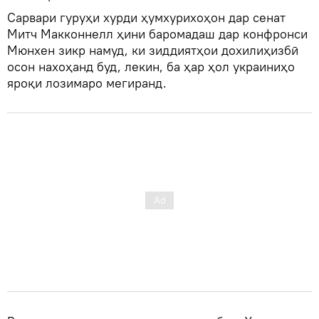
Сарвари гуруҳи хурди ҳумхурихоҳон дар сенат
Митч Макконнелл ҳини баромадаш дар конфронси
Мюнхен зикр намуд, ки зиддиятҳои дохилиҳизбӣ
осон нахоҳанд буд, лекин, ба ҳар ҳол украиниҳо
яроқи лозимаро мегиранд.