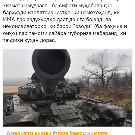
хизмат намудааст –ба сифати муқобала дар
бархӯрди изолятсионистҳо, ки намехоҳанд, ки
ИМА дар задухӯрдҳо даст дошта бошад, ва
неконсерваторҳо, ки барои “озодӣ” (ба фаҳмиши
онҳо) дар тамоми сайёра мубориза мебаранд, ки
таърихи куҳан дорад.
Амалиёти вижаи Русия барои ҳимояи