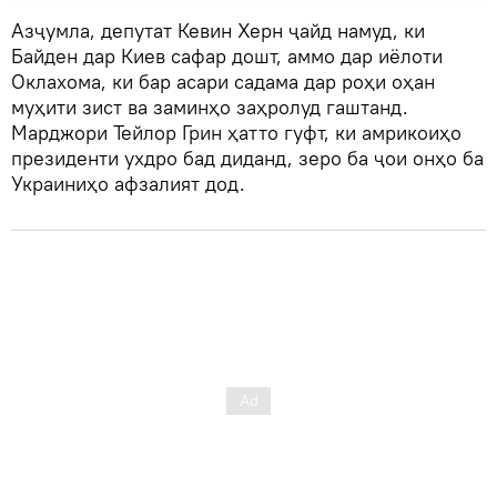
Азҷумла, депутат Кевин Херн ҷайд намуд, ки
Байден дар Киев сафар дошт, аммо дар иёлоти
Оклахома, ки бар асари садама дар роҳи оҳан
муҳити зист ва заминҳо заҳролуд гаштанд.
Марджори Тейлор Грин ҳатто гуфт, ки амрикоиҳо
президенти ухдро бад диданд, зеро ба ҷои онҳо ба
Украиниҳо афзалият дод.