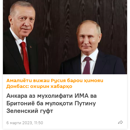
Амалиёти вижаи Русия барои ҳимояи
Донбасс: охирин хабарҳо
Анкара аз мухолифати ИМА ва
Бритониё ба мулоқоти Путину
Зеленский гуфт
6 марти 2023, 11:50