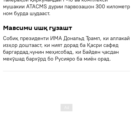
мушакии ATACMS дурии парвозашон 300 километр
ном бурда шудааст.
Мавсими ишқ гузашт
Собиқ президенти ИМА Дональд Трамп, ки аллакай
изҳор доштааст, ки ният дорад ба Қасри сафед
баргардад,чунин меҳисобад, ки Байден ҷасдан
мекӯшад бархӯрд бо Русияро ба миён орад.