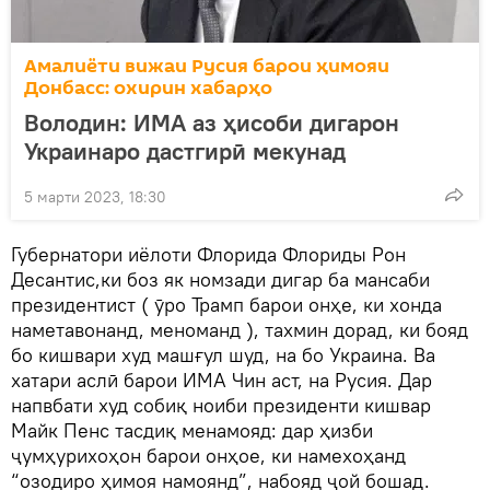
Амалиёти вижаи Русия барои ҳимояи
Донбасс: охирин хабарҳо
Володин: ИМА аз ҳисоби дигарон
Украинаро дастгирӣ мекунад
5 марти 2023, 18:30
Губернатори иёлоти Флорида Флориды Рон
Десантис,ки боз як номзади дигар ба мансаби
президентист ( ӯро Трамп барои онҳе, ки хонда
наметавонанд, меноманд ), тахмин дорад, ки бояд
бо кишвари худ машғул шуд, на бо Украина. Ва
хатари аслӣ барои ИМА Чин аст, на Русия. Дар
напвбати худ собиқ ноиби президенти кишвар
Майк Пенс тасдиқ менамояд: дар ҳизби
ҷумҳурихоҳон барои онҳое, ки намехоҳанд
“озодиро ҳимоя намоянд”, набояд ҷой бошад.