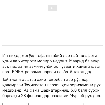
Ин ниҳод мегӯяд, офати табиӣ дар пай талафоти
ҷонӣ ва хисороти молиро надошт. Маврид ба зикр
аст, пас аз ин заминҷунбӣ бо гузашти ҳамагӣ шаш
соат ВМКБ-ро заминларзаи навбатӣ такон дод.
Тайи чанд ҳафтаи ахир тақрибан ҳар рӯз дар
қаламрави Тоҷикистон ларзишҳои зеризаминӣ рух
медиҳанд. Аз ҳама шадидтаринаш 6.8 балл субҳи
барвақти 23 феврал дар наздикии Мурғоб рух дод.