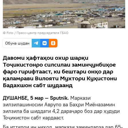
© Foto /
Пресс-центр председателя ГБАО
Обуна шудан
Давоми ҳафтаҳои охир шарқи
Тоҷикистонро силсилаи заминҷунбиҳое
фаро гирифтааст, ки бештари онҳо дар
қаламрави Вилояти Мухтори Куҳистони
Бадахшон сабт шудаанд
ДУШАНБЕ, 5 мар — Sputnik.
Маркази
зилзилашиносии Аврупо ва Баҳри Миёназамин
зилзила ба шиддати 4,2 дараҷаро боз дар ҳудуди
Тоҷикистон сабт кардааст.
Ба иттилои ин ниҳод, маркази заминларза дар 65-