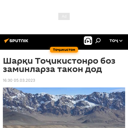
ТОҶ
Тоҷикистон
Шарқи Тоҷикистонро боз
заминларза такон дод
16:30 05.03.2023