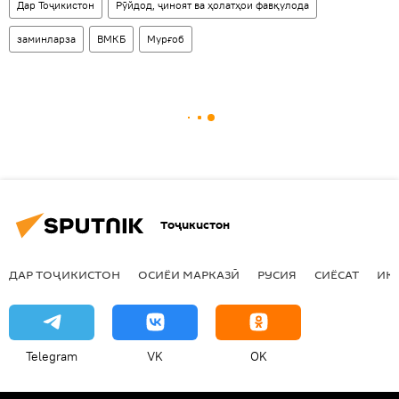
Дар Тоҷикистон
Рӯйдод, ҷиноят ва ҳолатҳои фавқулода
заминларза
ВМКБ
Мурғоб
Тоҷикистон
ДАР ТОҶИКИСТОН
ОСИЁИ МАРКАЗӢ
РУСИЯ
СИЁСАТ
ИҚ
Telegram
VK
OK