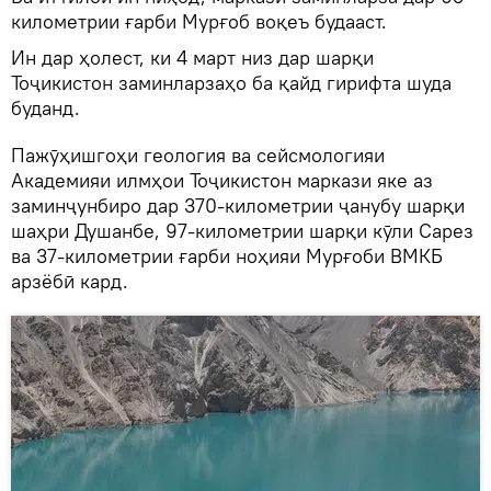
километрии ғарби Мурғоб воқеъ будааст.
Ин дар ҳолест, ки 4 март низ дар шарқи
Тоҷикистон заминларзаҳо ба қайд гирифта шуда
буданд.
Пажӯҳишгоҳи геология ва сейсмологияи
Академияи илмҳои Тоҷикистон маркази яке аз
заминҷунбиро дар 370-километрии ҷанубу шарқи
шаҳри Душанбе, 97-километрии шарқи кӯли Сарез
ва 37-километрии ғарби ноҳияи Мурғоби ВМКБ
арзёбӣ кард.