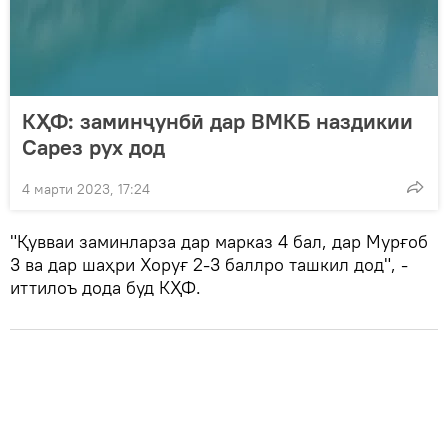
КҲФ: заминҷунбӣ дар ВМКБ наздикии
Сарез рух дод
4 марти 2023, 17:24
"Қувваи заминларза дар марказ 4 бал, дар Мурғоб
3 ва дар шаҳри Хоруғ 2-3 баллро ташкил дод", -
иттилоъ дода буд КҲФ.