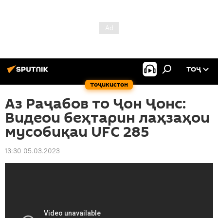
ТОҶ
Тоҷикистон
Аз Раҷабов то Ҷон Ҷонс:
Видеои беҳтарин лаҳзаҳои
мусобиқаи UFC 285
13:30 05.03.2023