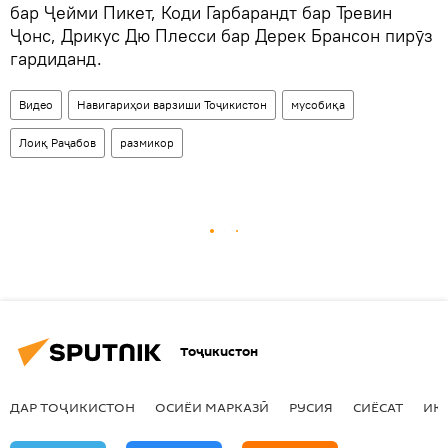
бар Ҷейми Пикет, Коди Гарбарандт бар Тревин
Ҷонс, Дрикус Дю Плесси бар Дерек Брансон пирӯз
гардиданд.
Видео
Навигариҳои варзиши Тоҷикистон
мусобиқа
Лоиқ Раҷабов
размикор
Тоҷикистон
ДАР ТОҶИКИСТОН
ОСИЁИ МАРКАЗӢ
РУСИЯ
СИЁСАТ
ИҚ