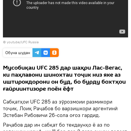
© youtube/UFC Russia
Обуна шудан
Мусобиқаи UFC 285 дар шаҳри Лас-Вегас,
ки паҳлавони шинохтаи тоҷик низ яке аз
иштирокдорони он буд, бо бурду бохтҳои
ғайриинтизоре поён ёфт
Сабқатҳои UFC 285 аз зӯрозмоии размикори
тоҷик, Лоиқ Раҷабов бо варзишкори аргентинӣ
Эстебан Рибовичи 26-сола оғоз гардид.
Раҷабов дар ин сабқат бо текдаунҳо ё аз по