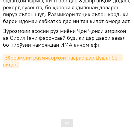
заданҳои ҳариф, ки 11 бор дар 3 давр анҷом додаст,
рекорд гузошта, бо қарори якдилонаи доварон
пирӯз эълон шуд. Размикори тоҷик эълон кард, ки
барои идомаи сабқатҳо дар ин ташкилот омода аст.
Зӯрозмоии асосии рӯз миёни Ҷон Ҷонси амрикоӣ
ва Сирил Гани фаронсавӣ буд, ки дар даври аввал
бо пирӯзии намояндаи ИМА анҷом ёфт.
Зӯрозмоии размикорҳои наврас дар Душанбе - 
видео