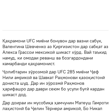
Қаҳрамони UFC миёни бонувон дар вазни сабук,
Валентина Шевченко аз Қирғизистон дар сабқат аз
Алекса Грассои мексикоӣ шикаст хӯрд. Вай таъкид
намуд, ки омодаи реванш ва бозгардондани
камарбанди қаҳрамонист.
Ҷолибтарин зӯрозмоӣ дар UFC 285 миёни Ҷеф
Нили амрикоӣ ва Шавкат Раҳмонови қазоқистонӣ
дониста шуд. Дар ин зӯрозмӣ Раҳмонов
ҳарифашро дар даври сеюм бо усули буғӣ кардан
шикаст дод.
Дар доираи ин мусобиқа ҳамчунин Матеуш Гамроти
лаҳистонӣ ба Ҷелин Тёрнери амрикоӣ, Бо Никал