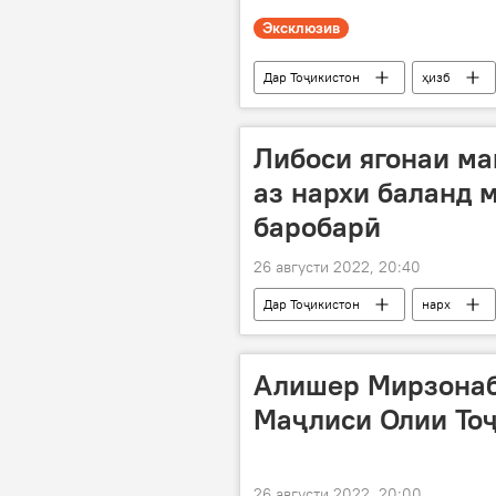
Эксклюзив
Дар Тоҷикистон
ҳизб
Либоси ягонаи ма
аз нархи баланд 
баробарӣ
26 августи 2022, 20:40
Дар Тоҷикистон
нарх
мактаб
Алишер Мирзонаб
Маҷлиси Олии Тоҷ
26 августи 2022, 20:00