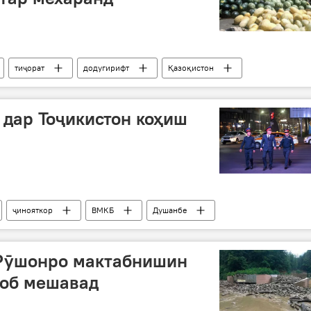
тиҷорат
додугирифт
Қазоқистон
 дар Тоҷикистон коҳиш
ҷинояткор
ВМКБ
Душанбе
да
 Рӯшонро мактабнишин
соб мешавад