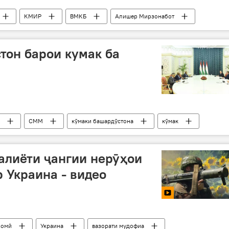
КМИР
ВМКБ
Алишер Мирзонабот
кистон
тон барои кумак ба
СММ
кӯмаки башардӯстона
кӯмак
ҳмон
Раисҷумҳур
алиёти ҷангии нерӯҳои
р Украина - видео
зомӣ
Украина
вазорати мудофиа