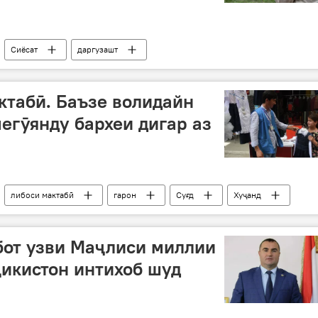
Сиёсат
даргузашт
ктабӣ. Баъзе волидайн
мегӯянду бархеи дигар аз
либоси мактабӣ
гарон
Суғд
Хуҷанд
от узви Маҷлиси миллии
икистон интихоб шуд