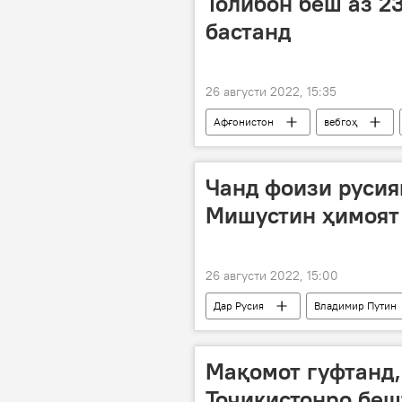
Толибон беш аз 2
бастанд
26 августи 2022, 15:35
Афғонистон
вебгоҳ
Осиёи Марказӣ
Чанд фоизи русия
Мишустин ҳимоят
26 августи 2022, 15:00
Дар Русия
Владимир Путин
назарпурсӣ
эътимод
Мақомот гуфтанд,
Тоҷикистонро беш