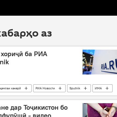
хабарҳо аз
 хориҷӣ ба РИА
nik
ҳамлаи хакерӣ
РИА Новости
Sputnik
ИМА
не дар Тоҷикистон бо
дфурӯшӣ - видео