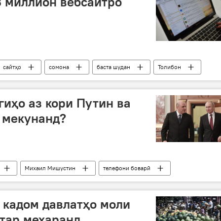
3 миллион вебсайтро
сайтҳо
сомона
баста шудан
Толибон
гиҳо аз кори Путин ва
 мекунанд?
Михаил Мишустин
телефони боварӣ
ҷонибдорӣ
 кадом давлатҳо моли
тар мехаранд