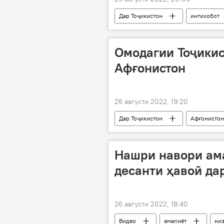
Дар Тоҷикистон
интихобот
Маҷлиси миллии Маҷлиси Олии Тоҷи
Омодагии Тоҷикис
Афғонистон
26 августи 2022, 19:20
Дар Тоҷикистон
Афғонистон
ҷомеаи ҷаҳонӣ
Эмомалӣ Ра
Нашри навори ам
десанти ҳавоӣ да
26 августи 2022, 18:40
Видео
амалиёт
ни