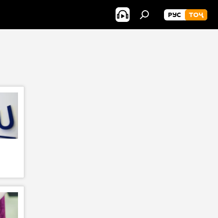
РУС
ТОҶ