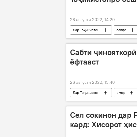
26 августи 2022, 14:20
Дар Тоҷикистон
савдо
Ӯзбекистон
Сабти ҷинояткорӣ
ёфтааст
26 августи 2022, 13:40
Дар Тоҷикистон
омор
Рӯйдод, ҷиноят ва ҳолатҳои фавқуло
Cел сокинон дар
кард: Хисорот ҳи