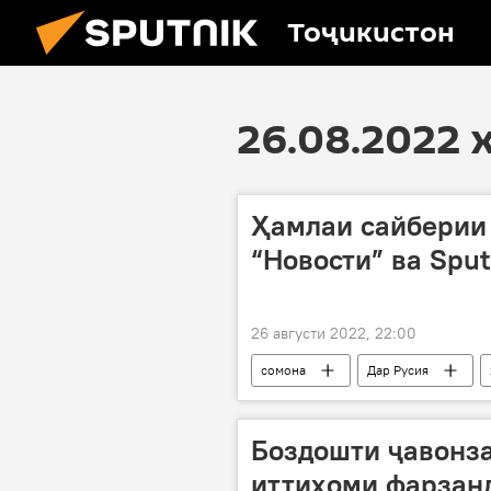
Тоҷикистон
26.08.2022 
Ҳамлаи сайберии
“Новости” ва Sput
26 августи 2022, 22:00
сомона
Дар Русия
Бритониё
Украина
Боздошти ҷавонза
иттиҳоми фарзан