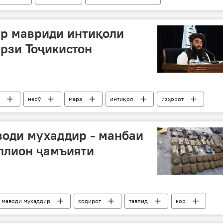
ар мавриди интиқоли
арзи Тоҷикистон
нерӯ
марз
интиқол
изҳорот
води мухаддир - манбаи
ллион ҷамъияти
маводи мухаддир
содирот
тавлид
кор