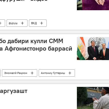
фуруш
ВКД
да
Истаравшан
боздошт
ҷавонзан
бо дабири кулли СММ
а Афғонистонро баррасӣ
Эмомалӣ Раҳмон
Антониу Гуттериш
он
ҳамкорӣ
даргузашт