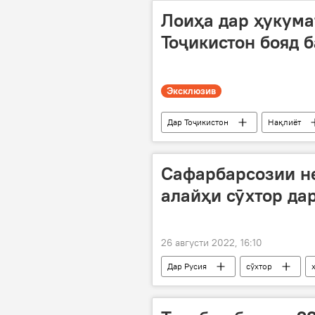
Лоиҳа дар ҳукума
Тоҷикистон бояд 
Эксклюзив
Дар Тоҷикистон
Нақлиёт
Вазорати нақлиёт
сабукӣ
Сафарбарсозии не
алайҳи сӯхтор да
26 августи 2022, 16:10
Дар Русия
сӯхтор
оташнишон