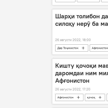
Дар Русия
Шарҳи толибон д
силоҳу нерӯ ба м
26 августи 2022, 18:00
Дар Тоҷикистон
Афғонистон
Кишту қочоқи ма
даромдаи ним ми
Афғонистон
26 августи 2022, 17:20
Афғонистон
қочоқ