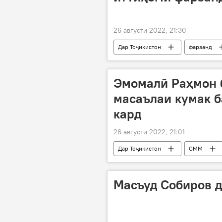
26 августи 2022, 21:30
Дар Тоҷикистон
фарзанд
Рӯйдод, ҷиноят ва ҳолатҳои фавқуло
Эмомалӣ Раҳмон 
масаълаи кумак б
кард
26 августи 2022, 21:01
Дар Тоҷикистон
СММ
суҳбати телефонӣ
Афғонист
Масъуд Собиров 