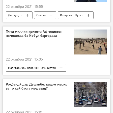
22 октябри 2021, 15:55
Дар ҷаҳон
Сиёсат
Владимир Путин
СММ
Тими миллии крикети Афғонистон
намехоҳад ба Кобул баргардад
22 октябри 2021, 15:35
Навигариҳои варзиши Тоҷикистон
Афғонистон
Осиёи Марказӣ
футбол
Роҳбандӣ дар Душанбе: кадом масир
ва то кай баста мешавад?
22 октябри 2021, 15:15