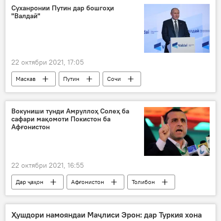
ҳунарманд
Суханронии Путин дар бошгоҳи
"Валдай"
22 октябри 2021, 17:05
Маскав
Путин
Сочи
Дар Русия
Вокуниши тунди Амруллоҳ Солеҳ ба
сафари мақомоти Покистон ба
Афғонистон
22 октябри 2021, 16:55
Дар ҷаҳон
Афғонистон
Толибон
Покистон
Амруллоҳ Солеҳ
Ҳушдори намояндаи Маҷлиси Эрон: дар Туркия хона