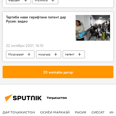
Фарҳанг
Иҷтимоъ
Зулайхо Маҳмадшоева
Тартиби нави гирифтани патент дар
Русия: видео
22 октябри 2021, 14:10
Муҳоҷират
муҳоҷир
патент
нав
тартиб
Дар Русия
20 матлаби дигар
Тоҷикистон
ДАР ТОҶИКИСТОН
ОСИЁИ МАРКАЗӢ
РУСИЯ
СИЁСАТ
ИҚ