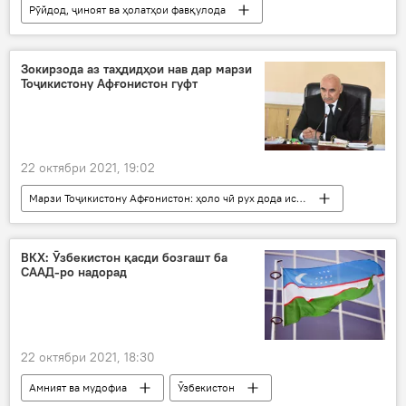
Рӯйдод, ҷиноят ва ҳолатҳои фавқулода
Маскав
Кремл
шамоли сахт
Зокирзода аз таҳдидҳои нав дар марзи
Тоҷикистону Афғонистон гуфт
22 октябри 2021, 19:02
Марзи Тоҷикистону Афғонистон: ҳоло чӣ рух дода истодааст?
Дар Тоҷикистон
Амният ва мудофиа
Маҷлиси намояндагон
Афғонистон
ВКХ: Ӯзбекистон қасди бозгашт ба
СААД-ро надорад
таҳдидҳо
22 октябри 2021, 18:30
Амният ва мудофиа
Ӯзбекистон