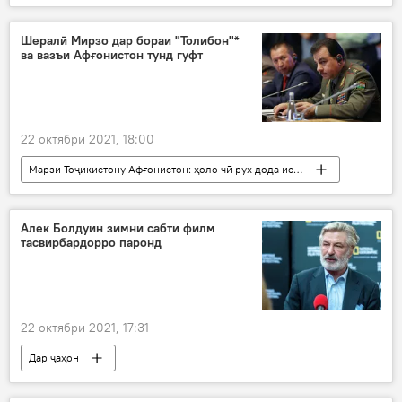
Осиёи Марказӣ
узвият
СААД
Шералӣ Мирзо дар бораи "Толибон"*
ва вазъи Афғонистон тунд гуфт
22 октябри 2021, 18:00
Марзи Тоҷикистону Афғонистон: ҳоло чӣ рух дода истодааст?
Дар Тоҷикистон
Амният ва мудофиа
Афғонистон
Шералӣ Мирзо
артиш
Алек Болдуин зимни сабти филм
тасвирбардорро паронд
22 октябри 2021, 17:31
Дар ҷаҳон
Рӯйдод, ҷиноят ва ҳолатҳои фавқулода
ИМА