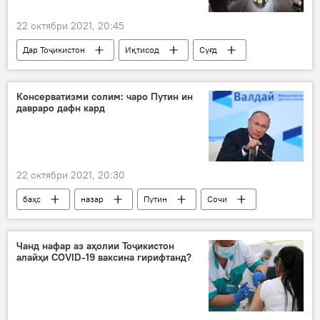
22 октябри 2021, 20:45
Дар Тоҷикистон
Иқтисод
Суғд
Исфара
ҳамкорӣ
Раҷаббой Аҳмадзода
бунёд
Консерватизми солим: чаро Путин ин
давраро дафн кард
22 октябри 2021, 20:30
баҳс
назар
Путин
Сочи
Дар Русия
Чанд нафар аз аҳолии Тоҷикистон
алайҳи COVID-19 ваксина гирифтанд?