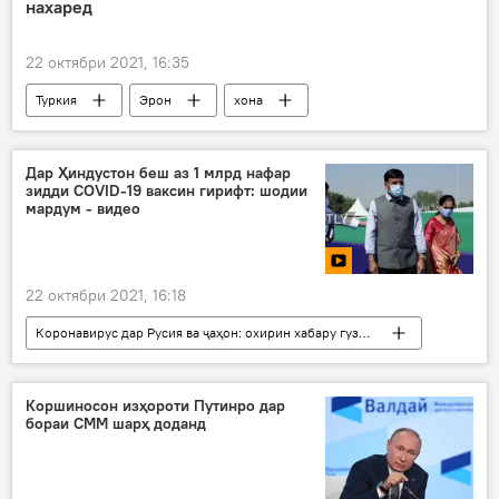
нахаред
22 октябри 2021, 16:35
Туркия
Эрон
хона
харидорӣ
харидан
Дар Ҳиндустон беш аз 1 млрд нафар
зидди COVID-19 ваксин гирифт: шодии
мардум - видео
22 октябри 2021, 16:18
Коронавирус дар Русия ва ҷаҳон: охирин хабару гузоришҳо
Ҳиндустон
вируси нав
коронавирус
Коршиносон изҳороти Путинро дар
бораи СММ шарҳ доданд