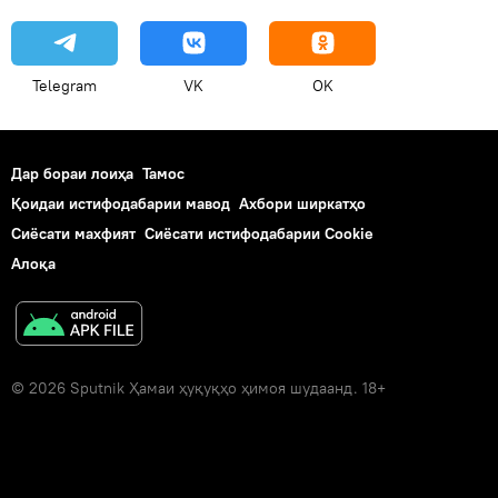
Telegram
VK
OK
Дар бораи лоиҳа
Тамос
Қоидаи истифодабарии мавод
Ахбори ширкатҳо
Сиёсати махфият
Сиёсати истифодабарии Cookie
Алоқа
© 2026 Sputnik Ҳамаи ҳуқуқҳо ҳимоя шудаанд. 18+