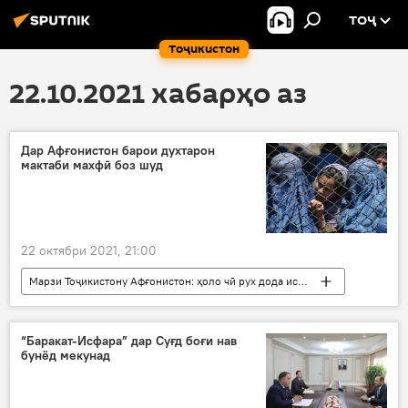
ТОҶ
Тоҷикистон
22.10.2021 хабарҳо аз
Дар Афғонистон барои духтарон
мактаби махфӣ боз шуд
22 октябри 2021, 21:00
Марзи Тоҷикистону Афғонистон: ҳоло чӣ рух дода истодааст?
Дар ҷаҳон
СММ
Афғонистон
Маориф
Кобул
мактаб
“Баракат-Исфара” дар Суғд боғи нав
бунёд мекунад
онлайн
духтарон