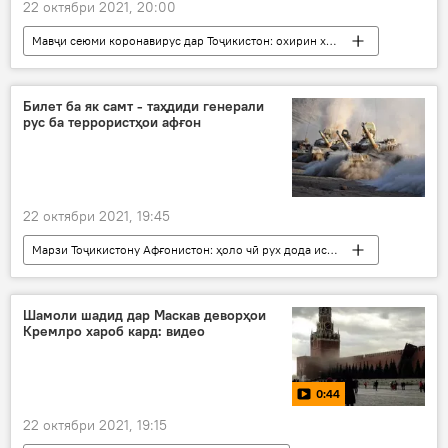
22 октябри 2021, 20:00
Мавҷи сеюми коронавирус дар Тоҷикистон: охирин хабару гузоришҳо
Тандурустӣ
Вазорати тандурустӣ
дору
ваксина
Билет ба як самт - таҳдиди генерали
рус ба террористҳои афғон
22 октябри 2021, 19:45
Марзи Тоҷикистону Афғонистон: ҳоло чӣ рух дода истодааст?
Дар Тоҷикистон
СААД
машқҳои низомӣ
марз
Дар Русия
Шамоли шадид дар Маскав деворҳои
Кремлро хароб кард: видео
0:44
22 октябри 2021, 19:15