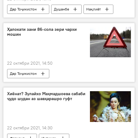
Дар Тоҷикистон
Душанбе
Нақлиёт
маҳдудият
роҳбандӣ
Ҳалокати зани 86-сола зери чархи
мошин
22 октябри 2021, 14:50
Дар Тоҷикистон
Рӯйдод, ҷиноят ва ҳолатҳои фавқулода
садама
пиразан
ҳалокат
Хиёнат? Зулайхо Маҳмадшоева сабаби
ҷудо шудан аз шавҳарашро гуфт
22 октябри 2021, 14:30