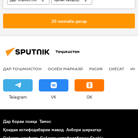
Эмомалӣ Раҳмон
ҳунарманд
20 матлаби дигар
Тоҷикистон
ДАР ТОҶИКИСТОН
ОСИЁИ МАРКАЗӢ
РУСИЯ
СИЁСАТ
ИҚ
Telegram
VK
OK
Дар бораи лоиҳа
Тамос
Қоидаи истифодабарии мавод
Ахбори ширкатҳо
Сиёсати махфият
Сиёсати истифодабарии Cookie