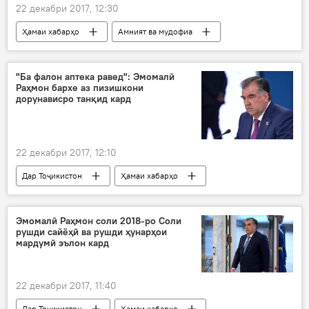
22 декабри 2017, 12:30
Ҳамаи хабарҳо
Амният ва мудофиа
Шералӣ Табаров
қочоқи маводи мухаддир
зиндон то поёни зиндагӣ
Дар Русия
"Ба фалон аптека равед": Эмомалӣ
Раҳмон бархе аз пизишкони
Дар Тоҷикистон
дорунависро танқид кард
22 декабри 2017, 12:10
Дар Тоҷикистон
Ҳамаи хабарҳо
Эмомалӣ Раҳмон
паём
пизишк
дору
Эмомалӣ Раҳмон соли 2018-ро Соли
рушди сайёҳӣ ва рушди ҳунарҳои
мардумӣ эълон кард
22 декабри 2017, 11:40
Дар Тоҷикистон
Ҳамаи хабарҳо