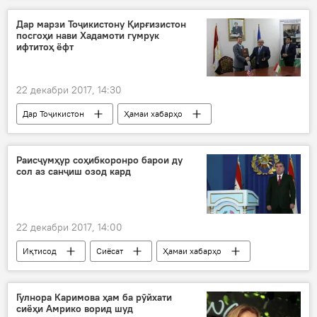
Дар Тоҷикистон
Дар марзи Тоҷикистону Қирғизистон
посгоҳи нави Хадамоти гумрук
ифтитоҳ ёфт
22 декабри 2017, 14:30
Дар Тоҷикистон
Ҳамаи хабарҳо
ИМА
сохтмон
Хадамоти гумруки Тоҷикистон
Раисҷумҳур соҳибкоронро барои ду
сол аз санҷиш озод кард
22 декабри 2017, 14:00
Иқтисод
Сиёсат
Ҳамаи хабарҳо
Эмомалӣ Раҳмон
паёми солонаи президенти ҶТ
Гулнора Каримова ҳам ба рӯйхати
сиёҳи Амрико ворид шуд
Дар Тоҷикистон