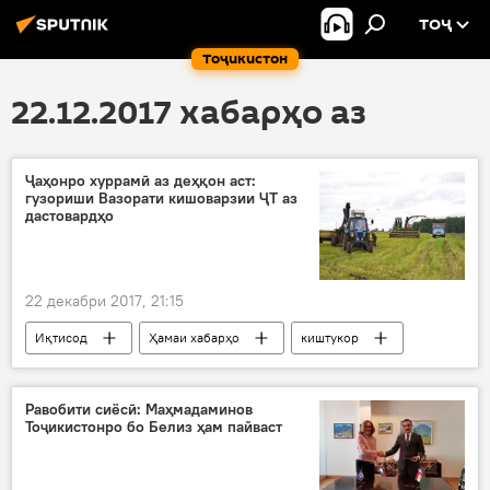
ТОҶ
Тоҷикистон
22.12.2017 хабарҳо аз
Ҷаҳонро хуррамӣ аз деҳқон аст:
гузориши Вазорати кишоварзии ҶТ аз
дастовардҳо
22 декабри 2017, 21:15
Иқтисод
Ҳамаи хабарҳо
киштукор
бардошти ҳосил
Дар Тоҷикистон
Вазорати кишоварзӣ
Равобити сиёсӣ: Маҳмадаминов
Тоҷикистонро бо Белиз ҳам пайваст