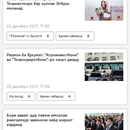
Тоҷикистонро бар қуллаи Элбрус
мезанад
22 декабри 2017, 17:30
"Рӯзнома"-и Sputnik
Ҳамаи хабарҳо
Анна Муъминова
озмуни зебогӣ
Дар Русия
Дар Тоҷикистон
Раҳмон ба Ҳукумат: "Агроинвестбонк"
ва "Тоҷисодиротбонк"-ро наҷот диҳед
22 декабри 2017, 17:00
Иқтисод
Ҳамаи хабарҳо
Эмомалӣ Раҳмон
Дар Тоҷикистон
Тоҷиксодиротбонк
Бори аввал: дар паёми имсолаи
раисҷумҳур ҷавонони зиёд ширкат
карданд