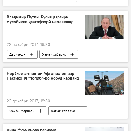
Ҳамаи хабарҳо
Мирзодалер Хуршедзода
Муҳаммадхоҷа Аҳмадов
Нигина Ҷалолова
Владимир Путин: Русия даргири
мусобиқаи ҷангафзорӣ намешавад
Саидафзал Икромов
Федеросиюни ушуи Тоҷикистон
ушу
ҳунарҳои размӣ
Дар Тоҷикистон
22 декабри 2017, 19:20
Дар ҷаҳон
Ҳамаи хабарҳо
Владимир Путин
Дар Русия
Нерӯҳои амниятии Афғонистон дар
Пактико 14 "толиб"-ро нобуд карданд
22 декабри 2017, 18:30
Осиёи Марказӣ
Ҳамаи хабарҳо
Афғонистон
гурӯҳи террористии "Толибон"
Анна Муъминова парчами