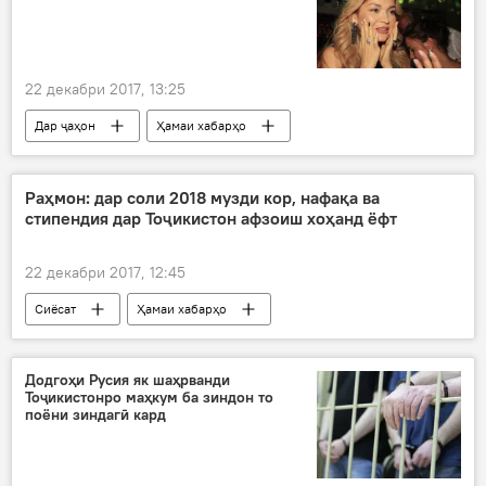
22 декабри 2017, 13:25
Дар ҷаҳон
Ҳамаи хабарҳо
Ӯзбекистон
Гулнора Каримова
рӯйхати Магнитский
Раҳмон: дар соли 2018 музди кор, нафақа ва
стипендия дар Тоҷикистон афзоиш хоҳанд ёфт
22 декабри 2017, 12:45
Сиёсат
Ҳамаи хабарҳо
Эмомалӣ Раҳмон
паёми солонаи президенти ҶТ
Додгоҳи Русия як шаҳрванди
Тоҷикистонро маҳкум ба зиндон то
Дар Тоҷикистон
поёни зиндагӣ кард