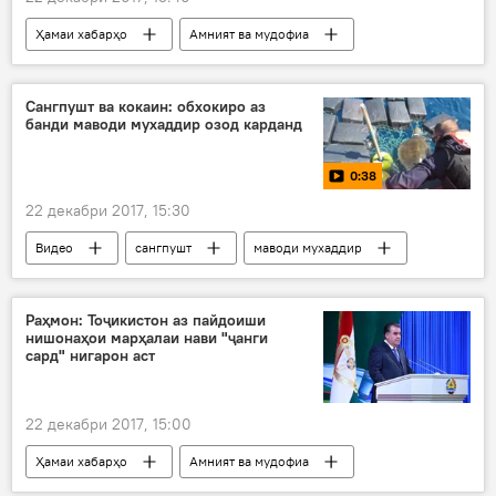
Ҳамаи хабарҳо
Амният ва мудофиа
Эмомалӣ Раҳмон
Паёми солона
теруризм
Дар Тоҷикистон
Сангпушт ва кокаин: обхокиро аз
банди маводи мухаддир озод карданд
Давлати Исломӣ
0:38
22 декабри 2017, 15:30
Видео
сангпушт
маводи мухаддир
Дар ҷаҳон
Раҳмон: Тоҷикистон аз пайдоиши
нишонаҳои марҳалаи нави "ҷанги
сард" нигарон аст
22 декабри 2017, 15:00
Ҳамаи хабарҳо
Амният ва мудофиа
Эмомалӣ Раҳмон
Паёми солона