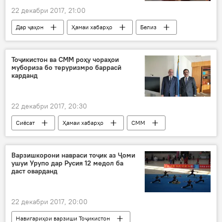
22 декабри 2017, 21:00
Дар ҷаҳон
Ҳамаи хабарҳо
Белиз
роҳандозии равобити сиёсӣ
Белиз
Дар Тоҷикистон
Тоҷикистон ва СММ роҳу чораҳои
мубориза бо теруризмро баррасӣ
карданд
22 декабри 2017, 20:30
Сиёсат
Ҳамаи хабарҳо
СММ
Маҳмадамин Маҳмадаминов
Владимир Воронков
ҳаросафканӣ
Варзишкорони навраси тоҷик аз Ҷоми
ушуи Урупо дар Русия 12 медол ба
подҳаросафканӣ
Дар Тоҷикистон
даст оварданд
22 декабри 2017, 20:00
Навигариҳои варзиши Тоҷикистон