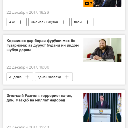
7
22 декабри 2017, 16:26
Акс
Эмомалӣ Раҳмон
паём
Дар Тоҷикистон
Коршинос дар бораи фурӯши мех бо
гузарнома: аз дуруст будани ин иқдом
шубҳа дорам
22 декабри 2017, 16:00
Андеша
Ҳамаи хабарҳо
Михаил Петрушков
коршинос
Дар Тоҷикистон
Эмомалӣ Раҳмон: террорист ватан,
дин, мазҳаб ва миллат надорад
22 декабри 2017, 15:40