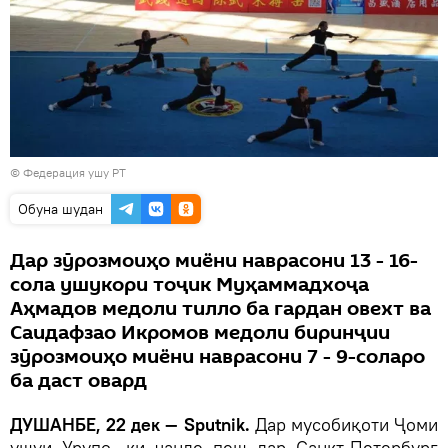
© Федерация ушу РТ
Обуна шудан
Дар зӯрозмоиҳо миёни наврасони 13 - 16-
сола ушукори тоҷик Муҳаммадхоҷа
Аҳмадов медоли тилло ба гардан овехт ва
Саидафзао Икромов медоли биринҷии
зӯрозмоиҳо миёни наврасони 7 - 9-соларо
ба даст овард
ДУШАНБЕ, 22 дек — Sputnik.
Дар мусобиқоти Ҷоми
ушуи Урупо, ки чанде пеш дар Санкт-Петербург