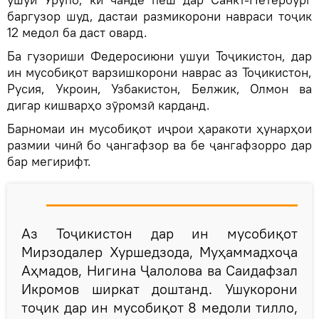
баргузор шуд, дастаи размикорони навраси тоҷик
12 медол ба даст овард.
Ба гузориши Федеросиюни ушуи Тоҷикистон, дар
ин мусобиқот варзишкорони наврас аз Тоҷикистон,
Русия, Укроин, Узбакистон, Белжик, Олмон ва
дигар кишварҳо зӯромзӣ карданд.
Барномаи ин мусобиқот иҷрои ҳаракоти ҳунарҳои
размии чинӣ бо ҷангафзор ва бе ҷангафзорро дар
бар мегирифт.
Аз Тоҷикистон дар ин мусобиқот
Мирзодалер Хуршедзода, Муҳаммадхоҷа
Аҳмадов, Нигина Ҷалолова ва Саидафзал
Икромов ширкат доштанд. Ушукорони
тоҷик дар ин мусобиқот 8 медоли тилло,