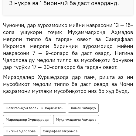
3 нуқра ва 1 биринҷӣ ба даст оварданд.
Чунончи, дар зӯрозмоиҳо миёни наврасони 13 — 16-
сола ушукори тоҷик Муҳаммадхоҷа Аҳмадов
медоли тилло ба гардан овехт ва Саидафзал
Икромов медоли биринҷии зӯрозмоиҳо миёни
наврасони 7 — 9-соларо ба даст овард. Нигина
Ҷалолова ду медоли тилло аз мусобиқоти бонувон
дар гурӯҳи 17 — 30-солаҳоро ба гардан овехт.
Мирзодалер Хуршедзода дар панҷ ришта аз ин
мусобиқот медоли тилло ба даст овард ва Ҷоми
қаҳрамони мутлақи мусобиқотро низ бо худ бурд.
Навигариҳои варзиши Тоҷикистон
Ҳамаи хабарҳо
Мирзодалер Хуршедзода
Муҳаммадхоҷа Аҳмадов
Нигина Ҷалолова
Саидафзал Икромов