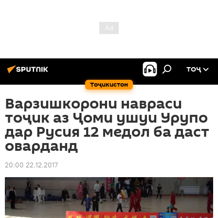
ТОҶ
Тоҷикистон
Варзишкорони навраси
тоҷик аз Ҷоми ушуи Урупо
дар Русия 12 медол ба даст
оварданд
20:00 22.12.2017