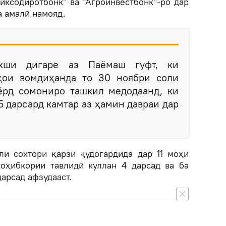
иксодиротбонк" ва "Агроинвестбонк"-ро дар
а амалӣ намояд.
ахши дигаре аз Паёмаш гуфт, ки
ҳои вомдиҳанда то 30 ноябри соли
ёрд сомониро ташкил медодаанд, ки
 дарсард камтар аз ҳамин давраи дар
ли сохтори қарзи ҷудогардида дар 11 моҳи
соҳибкории тавлидӣ куллан 4 дарсад ва ба
арсад афзудааст.