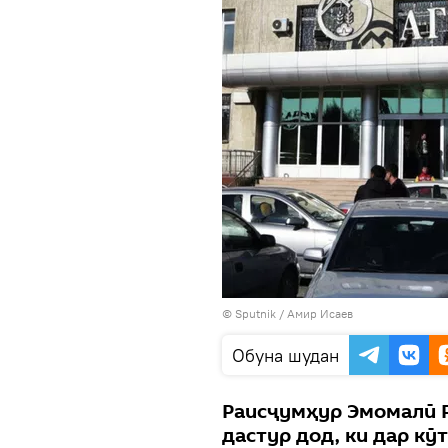
© Sputnik / Амир Исаев
Обуна шудан
Раисҷумҳур Эмомалӣ 
дастур дод, ки дар кӯ