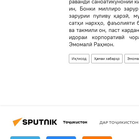
раванди саноатикунонии к
ин, Бонки миллиро зарур
зарурии пуливу қарзӣ, м
сатҳи нархҳо, фаъолияти 
ва такмили он, паст карда
идораи корпоративӣ чо
Эмомалӣ Раҳмон.
Иқтисод
Ҳамаи хабарҳо
Эмома
Тоҷикистон
ДАР ТОҶИКИСТОН