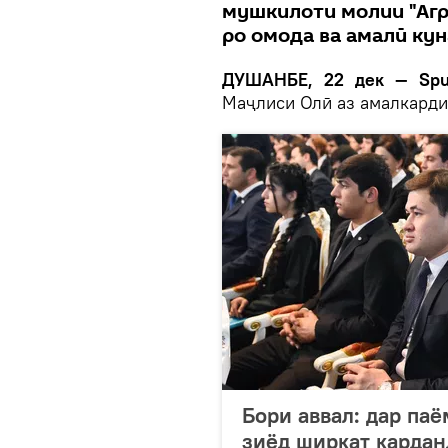
мушкилоти молии "Агр
ро омода ва амалӣ ку
ДУШАНБЕ, 22 дек — Spu
Маҷлиси Олӣ аз амалкарди
Бори аввал: дар па
зиёд ширкат кардан