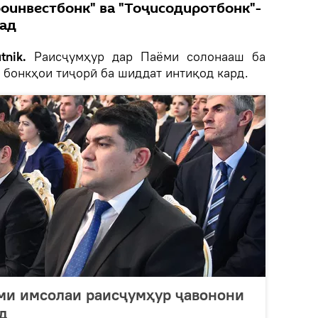
оинвестбонк" ва "Тоҷисодиротбонк"-
над
tnik.
Раисҷумҳур дар Паёми солонааш ба
 бонкҳои тиҷорӣ ба шиддат интиқод кард.
ёми имсолаи раисҷумҳур ҷавонони
д