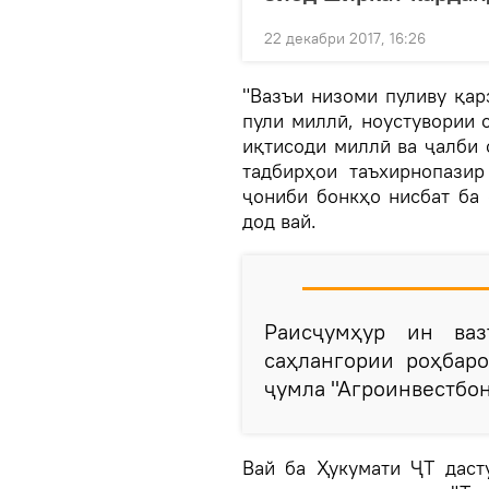
22 декабри 2017, 16:26
"Вазъи низоми пуливу қар
пули миллӣ, ноустувории 
иқтисоди миллӣ ва ҷалби 
тадбирҳои таъхирнопази
ҷониби бонкҳо нисбат ба 
дод вай.
Раисҷумҳур ин ваз
саҳлангории роҳбаро
ҷумла "Агроинвестбон
Вай ба Ҳукумати ҶТ даст